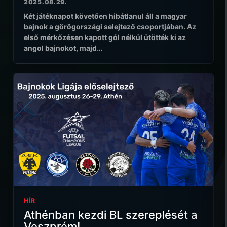
2025.08.29.
Két játéknapot követően hibátlanul áll a magyar
bajnok a görögországi selejtező csoportjában. Az
első mérkőzésen kapott gól nélkül ütötték ki az
angol bajnokot, majd…
HÍR
Athénban kezdi BL szereplését a
Veszprém!