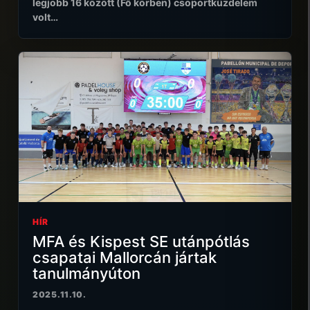
legjobb 16 között (Fő körben) csoportküzdelem
volt…
HÍR
MFA és Kispest SE utánpótlás
csapatai Mallorcán jártak
tanulmányúton
2025.11.10.