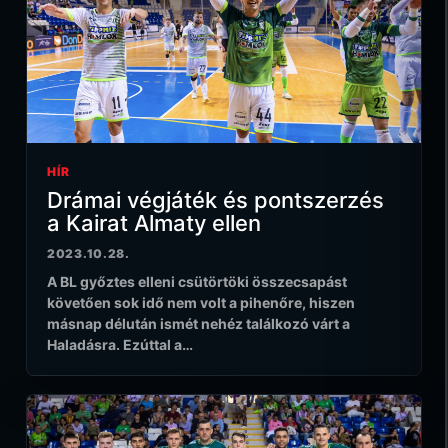
HÍR
Drámai végjáték és pontszerzés
a Kairat Almaty ellen
2023.10.28.
A BL győztes elleni csütörtöki összecsapást
követően sok idő nem volt a pihenőre, hiszen
másnap délután ismét nehéz találkozó várt a
Haladásra. Ezúttal a…