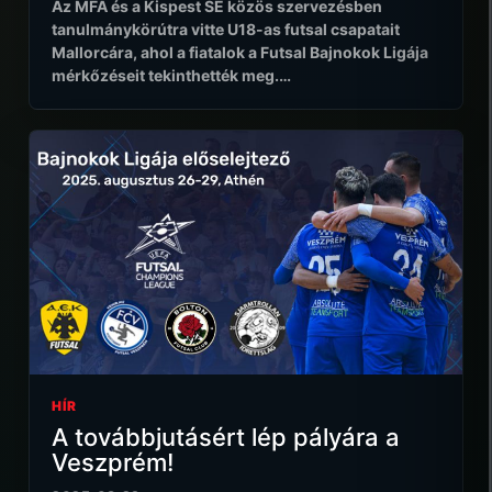
Az MFA és a Kispest SE közös szervezésben
tanulmánykörútra vitte U18-as futsal csapatait
Mallorcára, ahol a fiatalok a Futsal Bajnokok Ligája
mérkőzéseit tekinthették meg.…
HÍR
A továbbjutásért lép pályára a
Veszprém!