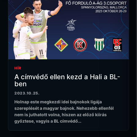
HÍR
A címvédő ellen kezd a Hali a BL-
ben
2023.10.25.
Holnap este megkezdi idei bajnokok ligája
szereplését a magyar bajnok. Nehezebb ellenfél
nem is juthatott volna, hiszen az előző kiírás
győztese, vagyis a BL címvédő…