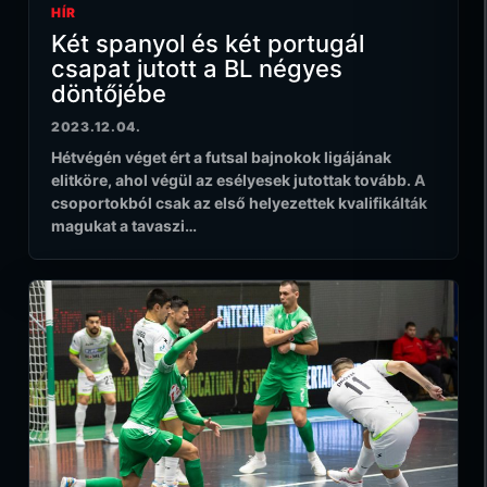
HÍR
Két spanyol és két portugál
csapat jutott a BL négyes
döntőjébe
2023.12.04.
Hétvégén véget ért a futsal bajnokok ligájának
elitköre, ahol végül az esélyesek jutottak tovább. A
csoportokból csak az első helyezettek kvalifikálták
magukat a tavaszi…