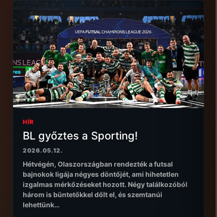
HÍR
BL győztes a Sporting!
2026.05.12.
Hétvégén, Olaszországban rendezték a futsal
bajnokok ligája négyes döntőjét, ami hihetetlen
izgalmas mérkőzéseket hozott. Négy találkozóból
három is büntetőkkel dőlt el, és szemtanúi
lehettünk…