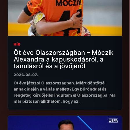
HÍR
Öt éve Olaszországban – Móczik
Alexandra a kapuskodásról, a
tanulásról és a jövőjéről
2026.08.07.
Öt éve játszol Olaszországban. Miért döntöttél
annak idején a váltás mellett?Egy bőrönddel és
rengeteg kérdőjellel indultam el Olaszországba. Ma
már biztosan állíthatom, hogy ez…