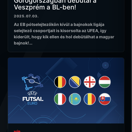
Görögországban debütál a
Veszprém a BL-ben!
2025.07.03.
Az EB pótselejtezőkön kívül a bajnokok ligája
selejtező csoportjait is kisorsolta az UFEA, így
kiderült, hogy kik ellen és hol debütálhat a magyar
bajnok!…
HÍR