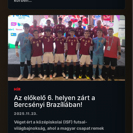
körben…
HÍR
Az előkelő 6. helyen zárt a
Bercsényi Brazíliában!
2025.11.23.
Véget ért a középiskolai (ISF) futsal-
világbajnokság, ahol a magyar csapat remek