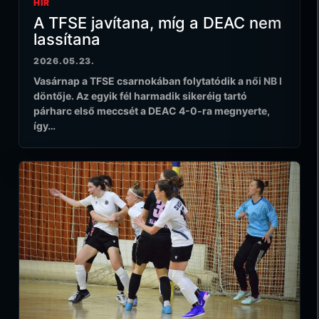
HÍR
A TFSE javítana, míg a DEAC nem
lassítana
2026.05.23.
Vasárnap a TFSE csarnokában folytatódik a női NB I
döntője. Az egyik fél harmadik sikeréig tartó
párharc első meccsét a DEAC 4-0-ra megnyerte,
így…