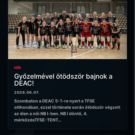
HÍR
Győzelmével ötödször bajnok a
DEAC!
2026.06.07.
Szombaton a DEAC 5-1-re nyert a TFSE
otthonában, ezzel története során ötödször végzett
az élen a női NB I-ben. NB I döntő, 4.
mérkőzésTFSE-TENT…