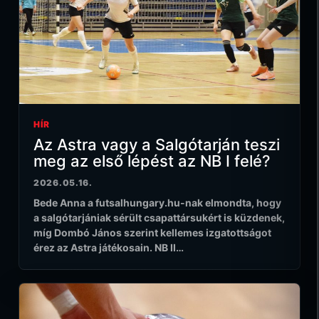
HÍR
Az Astra vagy a Salgótarján teszi
meg az első lépést az NB I felé?
2026.05.16.
Bede Anna a futsalhungary.hu-nak elmondta, hogy
a salgótarjániak sérült csapattársukért is küzdenek,
míg Dombó János szerint kellemes izgatottságot
érez az Astra játékosain. NB II…