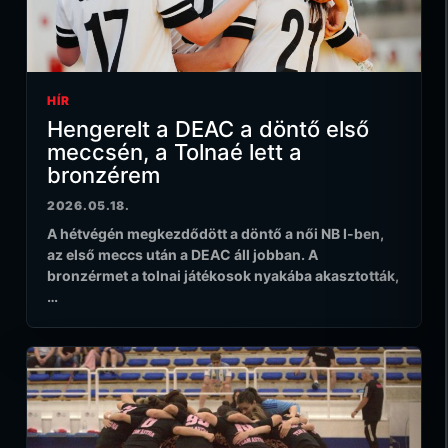
HÍR
Hengerelt a DEAC a döntő első
meccsén, a Tolnaé lett a
bronzérem
2026.05.18.
A hétvégén megkezdődött a döntő a női NB I-ben,
az első meccs után a DEAC áll jobban. A
bronzérmet a tolnai játékosok nyakába akasztották,
…