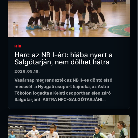
HÍR
Harc az NB I-ért: hiába nyert a
Salgótarján, nem dőlhet hátra
2026.05.18.
Vasárnap megrendezték az NB II-es döntő első
meccsét, a Nyugati csoport bajnoka, az Astra
Tökölön fogadta a Keleti csoportban élen záró
Salgótarjánt. ASTRA HFC-SALGÓTARJÁNI…