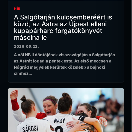
HÍR
A Salgótarján kulcsemberéért is
küzd, az Astra az Újpest elleni
kupapárharc forgatókönyvét
másolná le
2026.05.22.
A női NB II döntőjének visszavágóján a Salgótarján
az Astrát fogadja péntek este. Az első meccsen a
Nógrád megyeiek kerültek közelebb a bajnoki
címhez…