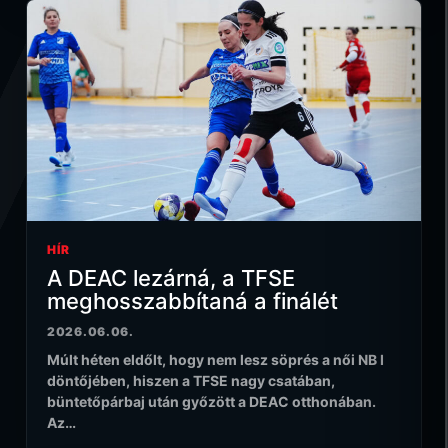
HÍR
A DEAC lezárná, a TFSE
meghosszabbítaná a finálét
2026.06.06.
Múlt héten eldőlt, hogy nem lesz söprés a női NB I
döntőjében, hiszen a TFSE nagy csatában,
büntetőpárbaj után győzött a DEAC otthonában.
Az…