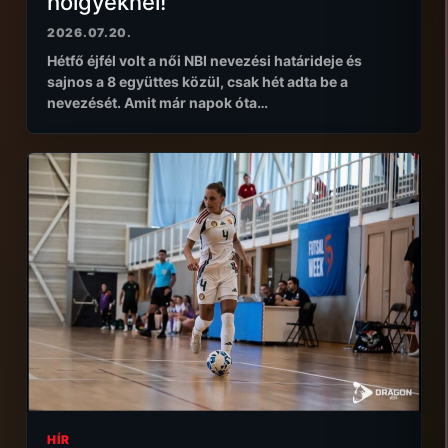
hölgyeknél!
2026.07.20.
Hétfő éjfél volt a női NBI nevezési határideje és
sajnos a 8 együttes közül, csak hét adta be a
nevezését. Amit már napok óta…
HÍR