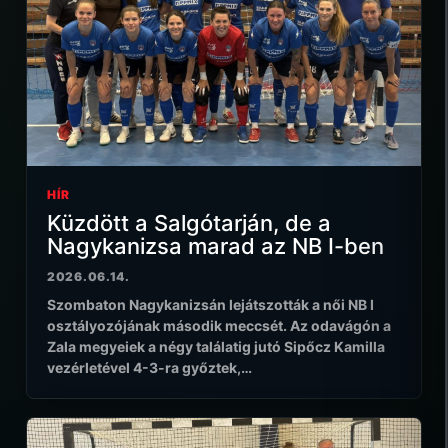
HÍR
Küzdött a Salgótarján, de a
Nagykanizsa marad az NB I-ben
2026.06.14.
Szombaton Nagykanizsán lejátszották a női NB I
osztályozójának második meccsét. Az odavágón a
Zala megyeiek a négy találatig jutó Sipőcz Kamilla
vezérletével 4-3-ra győztek,…