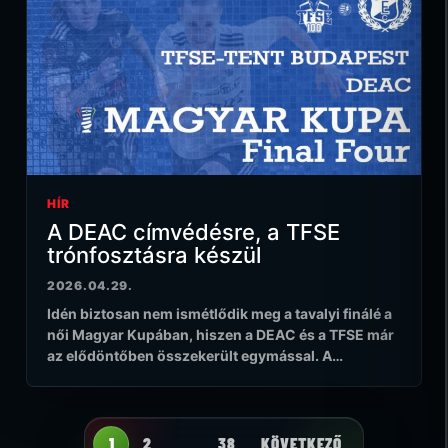
HÍR
A DEAC címvédésre, a TFSE
trónfosztásra készül
2026.04.29.
Idén biztosan nem ismétlődik meg a tavalyi finálé a
női Magyar Kupában, hiszen a DEAC és a TFSE már
az elődöntőben összekerült egymással. A…
1
2
…
38
KÖVETKEZŐ