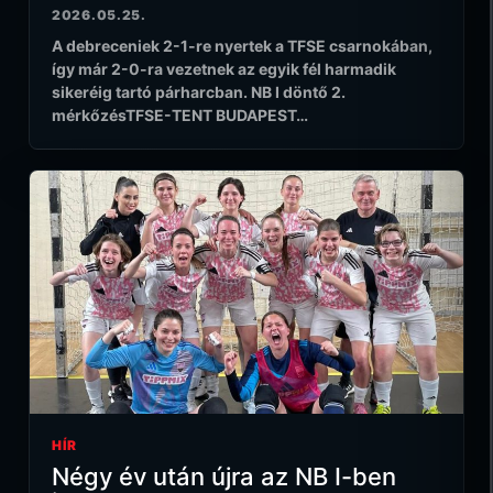
2026.05.25.
A debreceniek 2-1-re nyertek a TFSE csarnokában,
így már 2-0-ra vezetnek az egyik fél harmadik
sikeréig tartó párharcban. NB I döntő 2.
mérkőzésTFSE-TENT BUDAPEST…
HÍR
Négy év után újra az NB I-ben