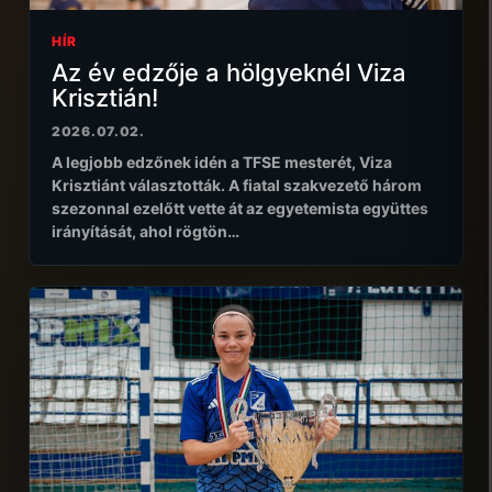
HÍR
Az év edzője a hölgyeknél Viza
Krisztián!
2026.07.02.
A legjobb edzőnek idén a TFSE mesterét, Viza
Krisztiánt választották. A fiatal szakvezető három
szezonnal ezelőtt vette át az egyetemista együttes
irányítását, ahol rögtön…