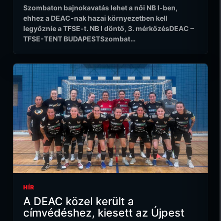
Szombaton bajnokavatás lehet a női NB I-ben,
ehhez a DEAC-nak hazai környezetben kell
legyőznie a TFSE-t. NB I döntő, 3. mérkőzésDEAC –
TFSE-TENT BUDAPESTSzombat…
HÍR
A DEAC közel került a
címvédéshez, kiesett az Újpest