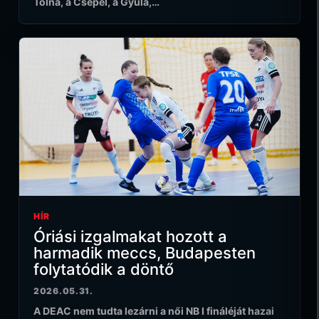
Tolna, a Csepel, a Gyula,…
HÍR
Óriási izgalmakat hozott a
harmadik meccs, Budapesten
folytatódik a döntő
2026.05.31.
A DEAC nem tudta lezárni a női NB I fináléját hazai