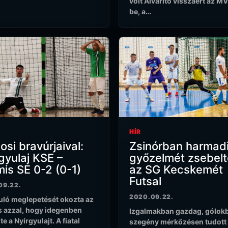
volt Alvarito visszaért az M
be, a…
HÍR
si bravúrjaival:
Zsinórban harmad
gyulaj KSE –
győzelmét zsebelt
is SE 0-2 (0-1)
az SG Kecskemét
Futsal
09.22.
2020.09.22.
uló meglepetését okozta az
 azzal, hogy idegenben
Izgalmakban gazdag, gólok
e a Nyírgyulajt. A fiatal
szegény mérkőzésen tudott 