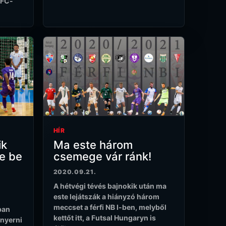
VFC-
HÍR
ik
Ma este három
e be
csemege vár ránk!
2020.09.21.
A hétvégi tévés bajnokik után ma
este lejátszák a hiányzó három
meccset a férfi NB I-ben, melyből
ban
kettőt itt, a Futsal Hungaryn is
nyerni