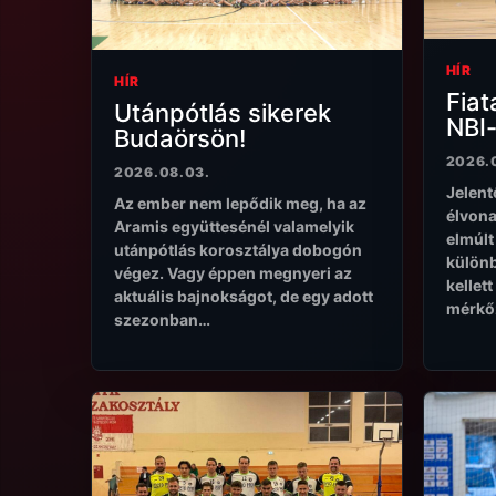
HÍR
HÍR
Fiat
Utánpótlás sikerek
NBI
Budaörsön!
2026.
2026.08.03.
Jelentő
Az ember nem lepődik meg, ha az
élvona
Aramis együttesénél valamelyik
elmúlt
utánpótlás korosztálya dobogón
különb
végez. Vagy éppen megnyeri az
kellet
aktuális bajnokságot, de egy adott
mérkőz
szezonban…