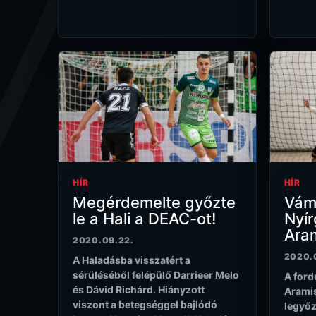
HÍR
HÍR
Megérdemelte győzte
Vámo
le a Hali a DEAC-ot!
Nyír
Aram
2020.09.22.
2020.
A Haladásba visszatért a
sérüléséből felépülő Darrieer Melo
A ford
és Dávid Richárd. Hiányzott
Aramis
viszont a betegséggel bajlódó
legyőzt