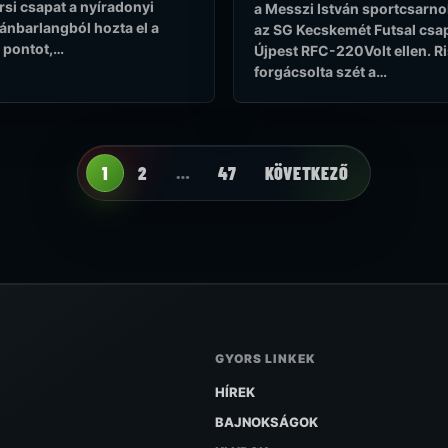
si csapat a nyíradonyi
a Messzi István sportcsarn
ánbarlangból hozta el a
az SG Kecskemét Futsal csa
 pontot,…
Újpest RFC-220Volt ellen. Ri
forgácsolta szét a…
1
2
…
47
KÖVETKEZŐ
GYORS LINKEK
HÍREK
BAJNOKSÁGOK