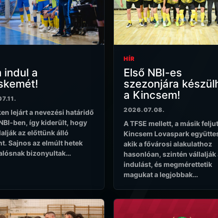
HÍR
indul a
Első NBI-es
skemét!
szezonjára készül
a Kincsem!
7.11.
2026.07.08.
en lejárt a nevezési határidő
 NBI-ben, így kiderült, hogy
A TFSE mellett, a másik felju
lalják az előttünk álló
Kincsem Lovaspark együtte
t. Sajnos az elmúlt hetek
akik a fővárosi alakulathoz
valósnak bizonyultak…
hasonlóan, szintén vállalják
indulást, és megmérettetik
magukat a legjobbak…