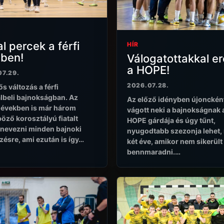
al percek a férfi
HÍR
-ben!
Válogatottakkal er
a HOPE!
07.29.
2026.07.28.
s változás a férfi
lbeli bajnokságban. Az
Az előző idényben újonckén
 években is már három
vágott neki a bajnokságnak 
öző korosztályú fiatalt
HOPE gárdája és úgy tűnt,
t nevezni minden bajnoki
nyugodtabb szezonja lehet,
ésre, ami ezután is így…
két éve, amikor nem sikerült
bennmaradni.…