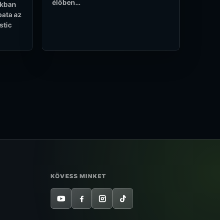
élőben…
okban
pata az
stic
KÖVESS MINKET