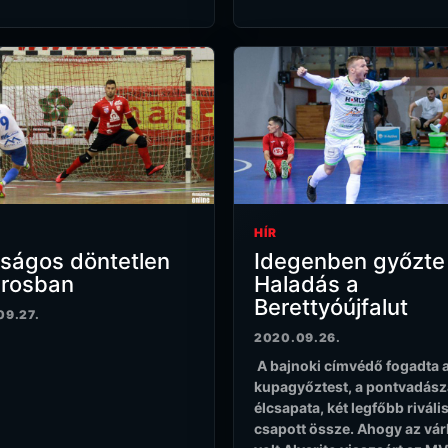
HÍR
ságos döntetlen
Idegenben győzte 
árosban
Haladás a
Berettyóújfalut
09.27.
2020.09.26.
A bajnoki címvédő fogadta 
kupagyőztest, a pontvadász
élcsapata, két legfőbb riváli
csapott össze. Ahogy az vá