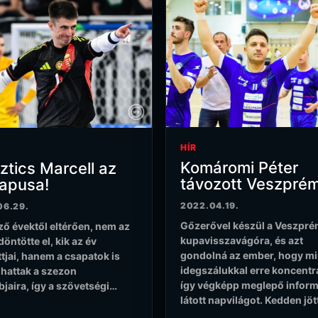
HÍR
Komáromi Péter
ztics Marcell az
távozott Veszprém
kapusa!
2022.04.19.
06.29.
Gőzerővel készül a Veszpré
ző évektől eltérően, nem az
kupavisszavágóra, és azt
öntötte el, kik az év
gondolná az ember, hogy m
ttjai, hanem a csapatok is
idegszálukkal erre koncentr
hattak a szezon
így végképp meglepő infor
bjaira, így a szövetségi…
látott napvilágot. Kedden jö