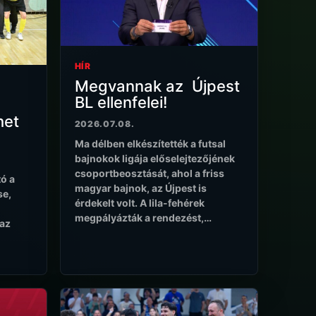
HÍR
Megvannak az Újpest
BL ellenfelei!
het
2026.07.08.
Ma délben elkészítették a futsal
bajnokok ligája előselejtezőjének
csoportbeosztását, ahol a friss
tó a
magyar bajnok, az Újpest is
se,
érdekelt volt. A lila-fehérek
megpályázták a rendezést,…
 az