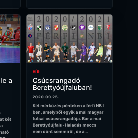
HÍR
le a
Csúcsrangadó
Berettyóújfaluban!
2020.09.25.
Két mérkőzés pénteken a férfi NB I-
ben, amelyből egyik a mai magyar
a
futsal csúcsrangadója. Bár a mai
at két
Berettyóújfalu-Haladás meccs
sa
nem dönt semmiről, de a…
rható