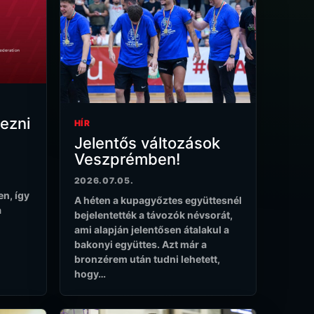
ezni
HÍR
Jelentős változások
Veszprémben!
i
2026.07.05.
en, így
A héten a kupagyőztes együttesnél
a
bejelentették a távozók névsorát,
ami alapján jelentősen átalakul a
bakonyi együttes. Azt már a
bronzérem után tudni lehetett,
hogy…