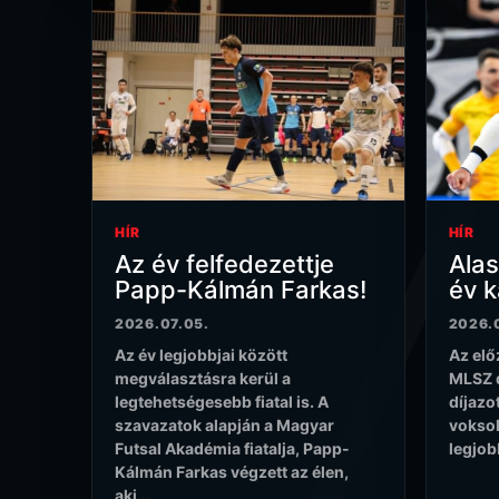
HÍR
HÍR
Az év felfedezettje
Alas
Papp-Kálmán Farkas!
év 
2026.07.05.
2026.
Az év legjobbjai között
Az elő
megválasztásra kerül a
MLSZ d
legtehetségesebb fiatal is. A
díjazo
szavazatok alapján a Magyar
voksol
Futsal Akadémia fiatalja, Papp-
legjob
Kálmán Farkas végzett az élen,
aki…