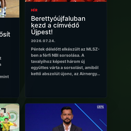
HÍR
Berettyóújfaluban
kezd a címvédő
Újpest!
ősít
2026.07.24.
Péntek délelőtt elkészült az MLSZ-
ben a férfi NBI sorsolása. A
t
tavalyihoz képest három új
a
együttes várta a sorsolást, amiből
kettő abszolút újonc, az Airnergy…
 mint