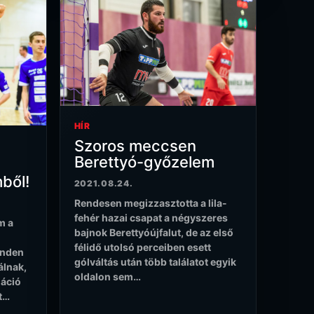
HÍR
Szoros meccsen
Berettyó-győzelem
ből!
2021.08.24.
Rendesen megizzasztotta a lila-
fehér hazai csapat a négyszeres
m a
bajnok Berettyóújfalut, de az első
félidő utolsó perceiben esett
inden
gólváltás után több találatot egyik
álnak,
oldalon sem…
máció
tt…