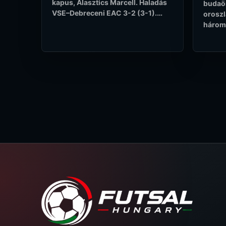
kapus, Alasztics Marcell. Haladás
budaör
VSE–Debreceni EAC 3-2 (3-1).…
oroszl
három