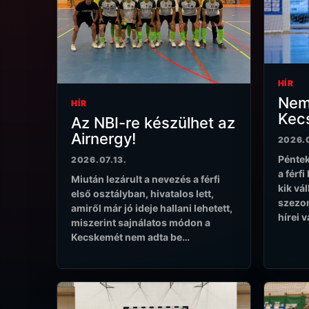
HÍR
Nem 
HÍR
Kec
Az NBI-re készülhet az
Airnergy!
2026.0
Péntek
2026.07.13.
a férfi
Miután lezárult a nevezés a férfi
kik vál
első osztályban, hivatalos lett,
szezon
amiről már jó ideje hallani lehetett,
hírei 
miszerint sajnálatos módon a
Kecskemét nem adta be…