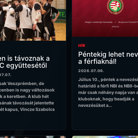
HÍR
Péntekig lehet nev
n is távoznak a
a férfiaknál!
C együttesétől
2026.07.06.
7.07.
Július 10., péntek a nevezés
sak Veszprémben, de
határidő a férfi NBI és NBII-b
enben is nagy változások
már csak néhány napja van 
k a keretben. A klub hét
kluboknak, hogy beadják a
sának távozását jelentette
nevezésüket a…
két kapus, Vincze Szabolcs