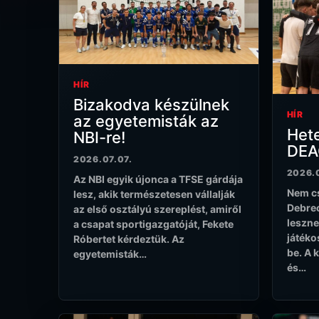
HÍR
Bizakodva készülnek
HÍR
az egyetemisták az
Hete
NBI-re!
DEA
2026.07.07.
2026.0
Az NBI egyik újonca a TFSE gárdája
Nem c
lesz, akik természetesen vállalják
Debrec
az első osztályú szereplést, amiről
leszne
a csapat sportigazgatóját, Fekete
játéko
Róbertet kérdeztük. Az
be. A 
egyetemisták…
és…