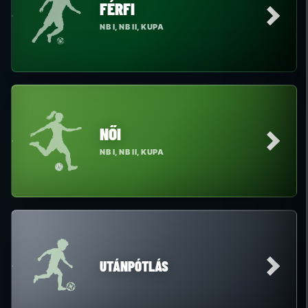
FÉRFI
NB I, NB II, KUPA
NŐI
NB I, NB II, KUPA
UTÁNPÓTLÁS