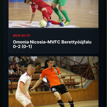
2021.01.17.
Omonia Nicosia–MVFC Berettyóújfalu
0–2 (0–1)