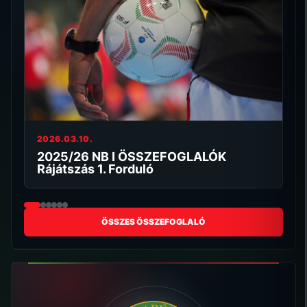
2026.03.10.
20
2025/26 NB I ÖSSZEFOGLALÓK
2
Rájátszás 1. Forduló
F
ÖSSZES ÖSSZEFOGLALÓ