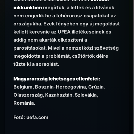
cikkünkben
megírtuk, a lettek és a litvánok
nem engedik be a fehérorosz csapatokat az
országukba. Ezek fényében egy új megoldást
kellett keresnie az UFEA illetékeseinek és
addig nem akarták elkészíteni a
párosításokat. Mivel a nemzetközi szövetség
megoldotta a problémát, csütörtök délre
tűzte ki a sorsolást.
Magyarország lehetséges ellenfelei:
Belgium, Bosznia-Hercegovina, Grúzia,
Olaszország, Kazahsztán, Szlovákia,
Románia.
Fotó: uefa.com