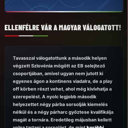
ELLENFÉLRE VÁR A MAGYAR VÁLOGATOTT!
Tavasszal válogatottunk a második helyen
végzett Szlovénia mögött az EB selejtező
csoportjában, amivel ugyan nem jutott ki
egyenes ágon a kontinens viadalra, de a play
off körben részt vehet, ahol még kivívhatja a
szerepelést. A nyolc legjobb második
helyezettet négy párba sorsolják kiemelés
nélkül és a négy párharc győztese kvalifikálja
magát a tornára. Eredetileg májusban kellett
volna tartani a sorsolást, de mint
korábbi