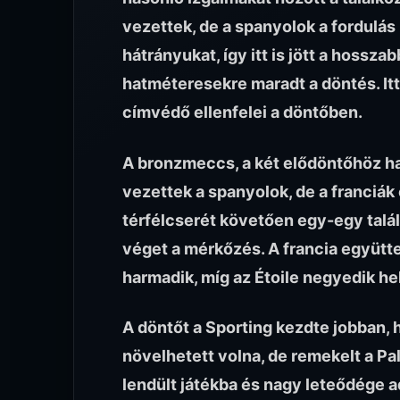
vezettek, de a spanyolok a fordulás
hátrányukat, így itt is jött a hosszab
hatméteresekre maradt a döntés. Itt 
címvédő ellenfelei a döntőben.
A bronzmeccs, a két elődöntőhöz has
vezettek a spanyolok, de a franciák 
térfélcserét követően egy-egy talála
véget a mérkőzés. A francia együttes 
harmadik, míg az Étoile negyedik he
A döntőt a Sporting kezdte jobban,
növelhetett volna, de remekelt a Pa
lendült játékba és nagy leteődége ad