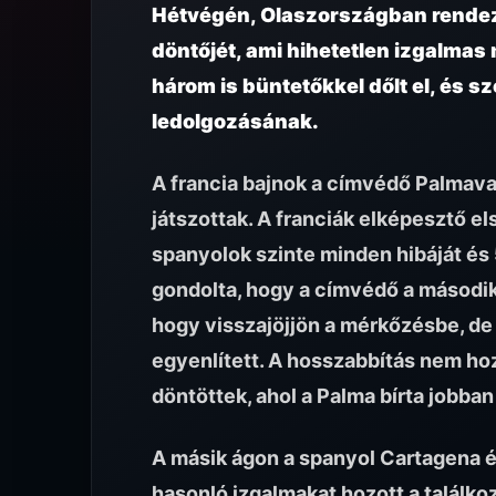
Hétvégén, Olaszországban rendezt
döntőjét, ami hihetetlen izgalmas
három is büntetőkkel dőlt el, és s
ledolgozásának.
A francia bajnok a címvédő Palmaval
játszottak. A franciák elképesztő el
spanyolok szinte minden hibáját és 
gondolta, hogy a címvédő a második
hogy visszajöjjön a mérkőzésbe, de
egyenlített. A hosszabbítás nem hoz
döntöttek, ahol a Palma bírta jobban
A másik ágon a spanyol Cartagena és
hasonló izgalmakat hozott a találko