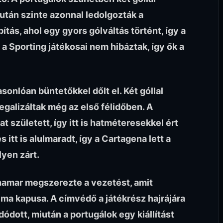
 után szinte azonnal ledolgozták a
bítás, ahol egy gyors gólváltás történt, így a
a Sporting játékosai nem hibáztak, így ők a
onlóan büntetőkkel dőlt el. Két góllal
egalizáltak még az első félidőben. A
t született, így itt is hatméteresekkel ért
itt is alulmaradt, így a Cartagena lett a
lyen zárt.
 hamar megszerezte a vezetést, amit
lma kapusa. A címvédő a játékrész hajrájára
ódott, miután a portugálok egy kiállítást