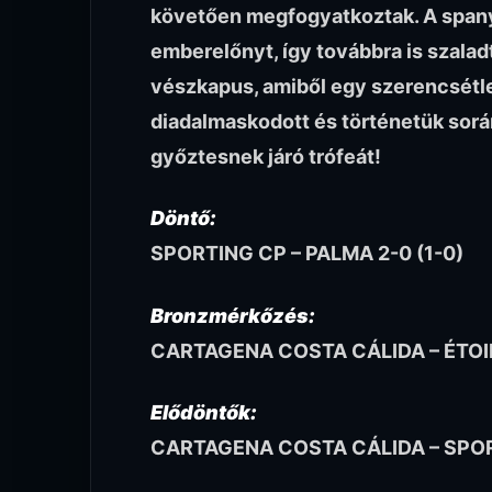
követően megfogyatkoztak. A spany
emberelőnyt, így továbbra is szaladt
vészkapus, amiből egy szerencsétlen
diadalmaskodott és történetük sor
győztesnek járó trófeát!
Döntő:
SPORTING CP – PALMA 2-0 (1-0)
Bronzmérkőzés:
CARTAGENA COSTA CÁLIDA – ÉTOILE
Elődöntők:
CARTAGENA COSTA CÁLIDA – SPORT