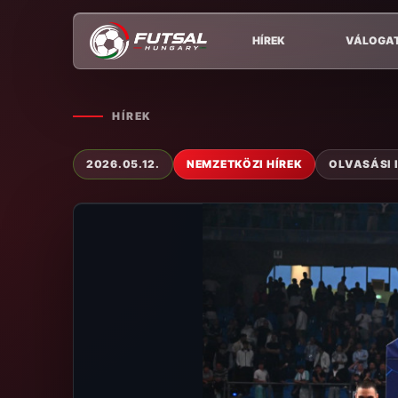
HÍREK
VÁLOGA
HÍREK
2026.05.12.
NEMZETKÖZI HÍREK
OLVASÁSI I