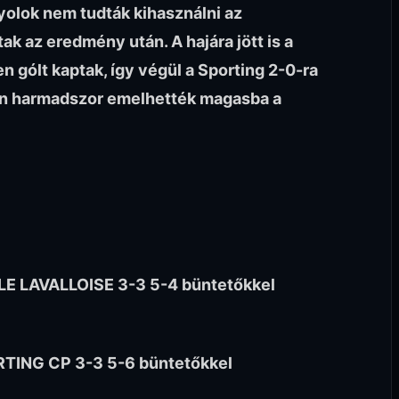
olok nem tudták kihasználni az
ak az eredmény után. A hajára jött is a
 gólt kaptak, így végül a Sporting 2-0-ra
án harmadszor emelhették magasba a
 LAVALLOISE 3-3 5-4 büntetőkkel
ING CP 3-3 5-6 büntetőkkel