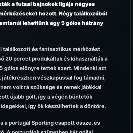
ék a futsal bajnokok ligája négyes
 mérkőzéseket hozott. Négy találkozóból
zemtanúi lehettünk egy 5 gólos hátrány
 találkozott és fantasztikus mérkőzést
ső 20 percet produkáltak és kihasználták a
5 gólos előnyre tettek szert. Mindenki azt
 játékrészben vészkapussal fog támadni,
 nem volt rá szüksége és remek játékkal
ott újabb gólt, így a végén büntetők
 idegekkel, így ők készülhettek a döntőre.
 a portugál Sporting csapott össze, és
zó. A portugálok szünetben két góllal