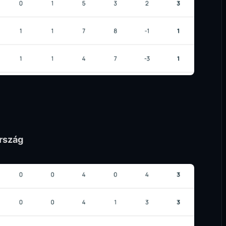
rszág