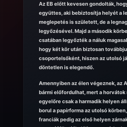
Az EB előtt kevesen gondolták, hogy
együttes, aki bebiztosítja helyét a 
meglepetés is született, de a legn
legyőzésével. Majd a második körbe
csatában legyőzték a náluk magasabb
hogy két kör után biztosan továbbju
csoportelsőként, hiszen az utolsó já
döntetlen is elegendő.
Amennyiben az élen végeznek, az A 
bármi előfordulhat, mert a horvátok
egyelőre csak a harmadik helyen áll
borul a papírforma az utolsó körben,
franciák pedig az első helyen zárnak