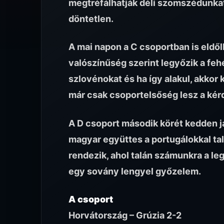
megtréfálhatják déli szomszédunkat,
döntetlen.
A mai napon a C csoportban is eldől
valószínűség szerint legyőzik a feh
szlovénokat és ha így alakul, akkor 
már csak csoportelsőség lesz a kér
A D csoport második körét kedden já
magyar együttes a portugálokkal talá
rendezik, ahol talán számunkra a l
egy sovány lengyel győzelem.
A csoport
Horvátország – Grúzia 2-2