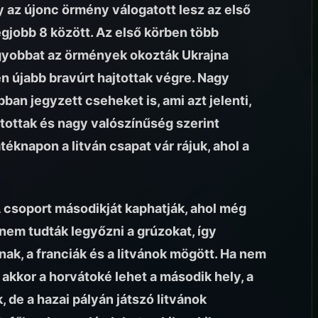
 az újonc örmény válogatott lesz az első
legjobb 8 között. Az első körben több
agyobbat az örmények okozták Ukrajna
n újabb bravúrt hajtottak végre. Nagy
an jegyzett cseheket is, ami azt jelenti,
tottak és nagy valószínűség szerint
téknapon a litván csapat vár rájuk, ahol a
csoport másodikját kaphatják, ahol még
 nem tudták legyőzni a grúzokat, így
nak, a franciák és a litvánok mögött. Ha nem
 akkor a horvátoké lehet a második hely, a
, de a hazai pályán játszó litvánok