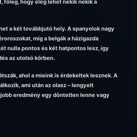
 főleg, hogy elég lehet nekik nekik a
het a két továbbjutó hely. A spanyolok nagy
éroroszokat, míg a belgák a házigazda
két nulla pontos és két hatpontos lesz, így
dés az utolsó körben.
tszák, ahol a mieink is érdekeltek lesznek. A
lkozik, ami után az olasz – lengyelt
egjobb eredmény egy döntetlen lenne vagy