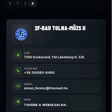
X
Y
Z
#
2F-BAU TOLNA-MÖZS II
CÍM
7100 Szekszárd, Ybl Lakótelep 6. 3/8.
TELEFON
+36 30/665-6490
EMAIL
simon_ferenc@freemail.hu
WEB
TOVÁBB A WEBOLDALRA