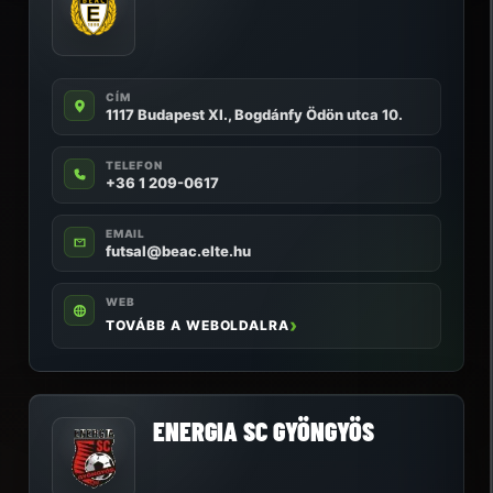
CÍM
1117 Budapest XI., Bogdánfy Ödön utca 10.
TELEFON
+36 1 209-0617
EMAIL
futsal@beac.elte.hu
WEB
TOVÁBB A WEBOLDALRA
ENERGIA SC GYÖNGYÖS