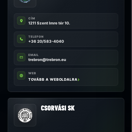
CÍM
1211 Szent Imre tér 10.
TELEFON
+36 20/583-4040
EMAIL
trebron@trebron.eu
WEB
TOVÁBB A WEBOLDALRA
CSORVÁSI SK