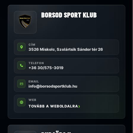
BORSOD SPORT KLUB
CÍM
3526 Miskolc, Szolártsik Sándor tér 26
TELEFON
+36 30/575-3019
EMAIL
info@borsodsportklub.hu
WEB
TOVÁBB A WEBOLDALRA