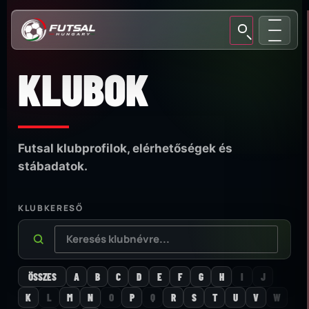
KLUBOK
Futsal klubprofilok, elérhetőségek és
stábadatok.
KLUBKERESŐ
ÖSSZES
A
B
C
D
E
F
G
H
I
J
K
L
M
N
O
P
Q
R
S
T
U
V
W