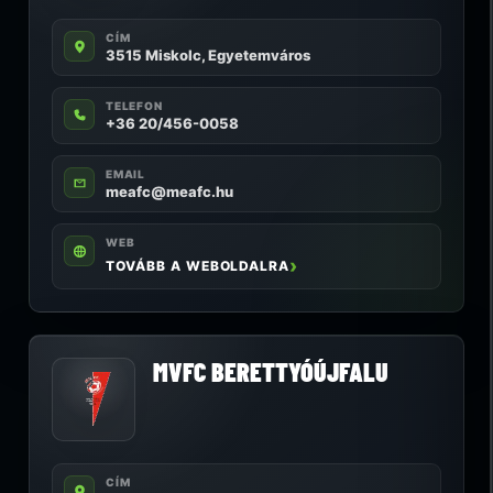
CÍM
3515 Miskolc, Egyetemváros
TELEFON
+36 20/456-0058
EMAIL
meafc@meafc.hu
WEB
TOVÁBB A WEBOLDALRA
MVFC BERETTYÓÚJFALU
CÍM