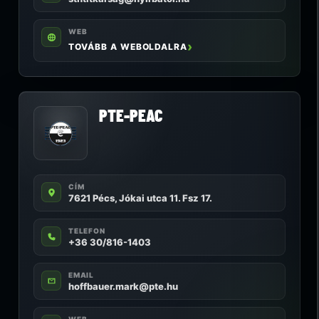
WEB
TOVÁBB A WEBOLDALRA
PTE-PEAC
CÍM
7621 Pécs, Jókai utca 11. Fsz 17.
TELEFON
+36 30/816-1403
EMAIL
hoffbauer.mark@pte.hu