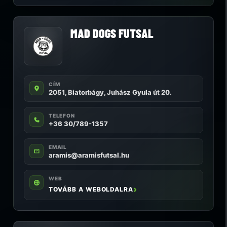
MAD DOGS FUTSAL
CÍM
2051, Biatorbágy, Juhász Gyula út 20.
TELEFON
+36 30/789-1357
EMAIL
aramis@aramisfutsal.hu
WEB
TOVÁBB A WEBOLDALRA