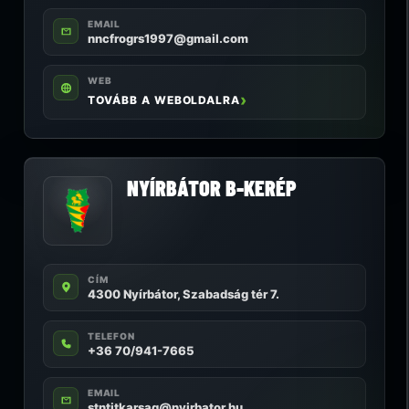
EMAIL
nncfrogrs1997@gmail.com
WEB
TOVÁBB A WEBOLDALRA
NYÍRBÁTOR B-KERÉP
CÍM
4300 Nyírbátor, Szabadság tér 7.
TELEFON
+36 70/941-7665
EMAIL
stntitkarsag@nyirbator.hu