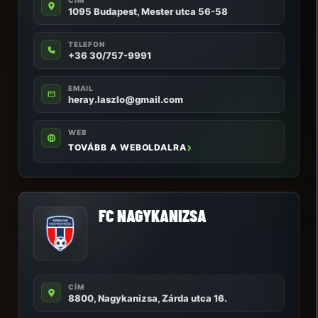
CÍM
1095 Budapest, Mester utca 56-58
TELEFON
+36 30/757-9991
EMAIL
heray.laszlo@gmail.com
WEB
TOVÁBB A WEBOLDALRA
FC NAGYKANIZSA
CÍM
8800, Nagykanizsa, Zárda utca 16.