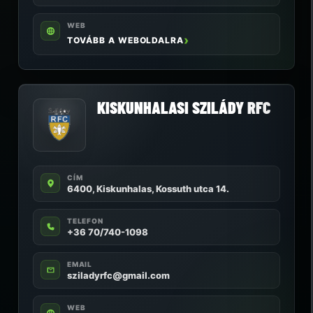
WEB
TOVÁBB A WEBOLDALRA
KISKUNHALASI SZILÁDY RFC
CÍM
6400, Kiskunhalas, Kossuth utca 14.
TELEFON
+36 70/740-1098
EMAIL
sziladyrfc@gmail.com
WEB