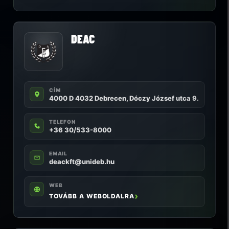
DEAC
CÍM
4000 D 4032 Debrecen, Dóczy József utca 9.
TELEFON
+36 30/533-8000
EMAIL
deackft@unideb.hu
WEB
TOVÁBB A WEBOLDALRA