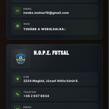
EMAIL
irenke.molnar19@gmail.com
WEB
TOVÁBB A WEBOLDALRA
H.O.P.E. FUTSAL
CÍM
2234 Maglód, József Attila körút 6.
TELEFON
+36 2 937 6634
EMAIL