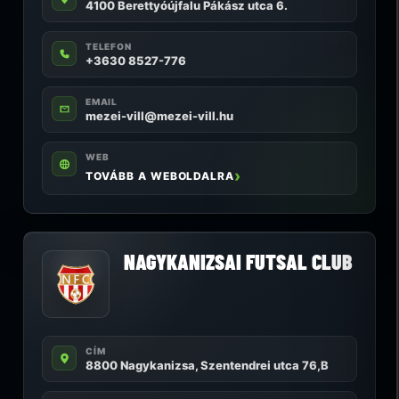
4100 Berettyóújfalu Pákász utca 6.
TELEFON
+3630 8527-776
EMAIL
mezei-vill@mezei-vill.hu
WEB
TOVÁBB A WEBOLDALRA
NAGYKANIZSAI FUTSAL CLUB
CÍM
8800 Nagykanizsa, Szentendrei utca 76,B