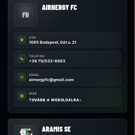
AIRNERGY FC
FH
CÍM
1095 Budapest, Gát u. 21
TELEFON
+36 70/533-8863
EMAIL
airnergyfc@gmail.com
WEB
TOVÁBB A WEBOLDALRA
ARAMIS SE