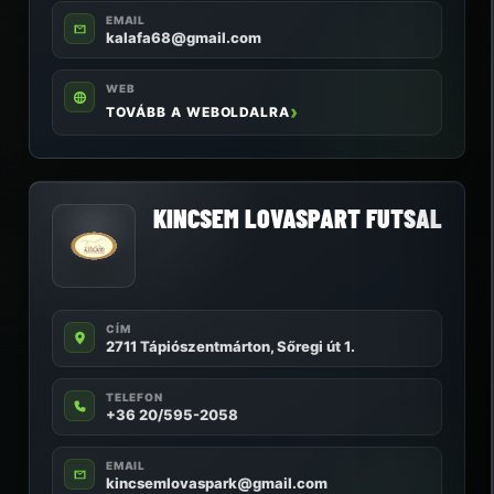
EMAIL
kalafa68@gmail.com
WEB
TOVÁBB A WEBOLDALRA
KINCSEM LOVASPART FUTSAL
CÍM
2711 Tápiószentmárton, Sőregi út 1.
TELEFON
+36 20/595-2058
EMAIL
kincsemlovaspark@gmail.com