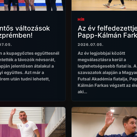
HÍR
ntős változások
Az év felfedezettj
zprémben!
Papp-Kálmán Fark
07.05.
2026.07.05.
n a kupagyőztes együttesnél
Az év legjobbjai között
ntették a távozók névsorát,
megválasztásra kerül a
apján jelentősen átalakul a
legtehetségesebb fiatal is. A
i együttes. Azt már a
szavazatok alapján a Magya
rem után tudni lehetett,
Futsal Akadémia fiatalja, Pa
Kálmán Farkas végzett az él
aki…