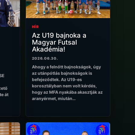
HÍR
Az U19 bajnoka a
Magyar Futsal
Akadémia!
2026.06.30.
Ahogy a felnőtt bajnokságok, úgy
az utánpótlás bajnokságok is
FSE
befejeződtek. Az U19-es
korosztályban nem volt kérdés,
zető
hogy az MFA nyakába akasztják az
te át
aranyérmet, miután…