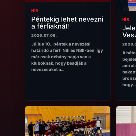
HÍR
Péntekig lehet nevezni
HÍR
a férfiaknál!
Jele
Ves
2026.07.06.
Július 10., péntek a nevezési
2026.
határidő a férfi NBI és NBII-ben, így
A héte
már csak néhány napja van a
bejele
kluboknak, hogy beadják a
ami al
nevezésüket a…
bakony
bronzé
hogy…