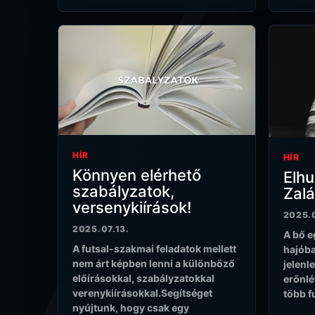
HÍR
HÍR
Könnyen elérhető
Elhu
szabályzatok,
Zalá
versenykiírások!
2025.
2025.07.13.
A bő e
A futsal-szakmai feladatok mellett
hajóba
nem árt képben lenni a különböző
jelenl
előírásokkal, szabályzatokkal
erőnlé
verenykiírásokkal.Segítséget
több f
nyújtunk, hogy csak egy