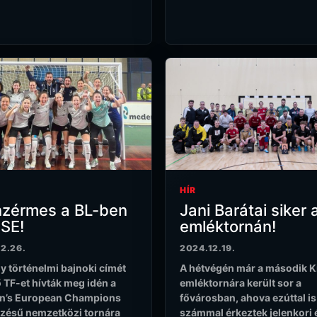
HÍR
nzérmes a BL-ben
Jani Barátai siker a
SE!
emléktornán!
2.26.
2024.12.19.
ly történelmi bajnoki címét
A hétvégén már a második Ki
 TF-et hívták meg idén a
emléktornára került sor a
’s European Champions
fővárosban, ahova ezúttal i
zésű nemzetközi tornára
számmal érkeztek jelenkori 