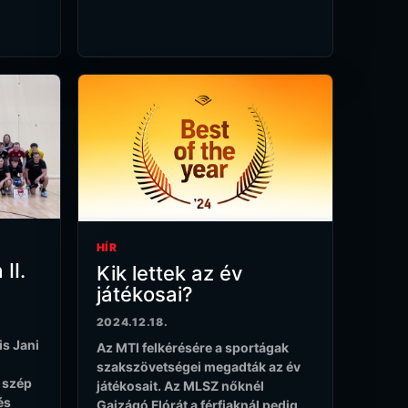
HÍR
 II.
Kik lettek az év
játékosai?
2024.12.18.
s Jani
Az MTI felkérésére a sportágak
szakszövetségei megadták az év
s szép
játékosait. Az MLSZ nőknél
és
Gajzágó Flórát a férfiaknál pedig