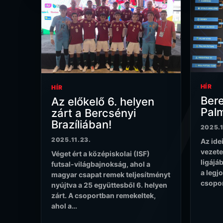
HÍR
HÍR
Bere
Az előkelő 6. helyen
Palm
zárt a Bercsényi
Brazíliában!
2025.1
2025.11.23.
Az idei
vezete
Véget ért a középiskolai (ISF)
ligájá
futsal-világbajnokság, ahol a
a legj
magyar csapat remek teljesítményt
csopo
nyújtva a 25 együttesből 6. helyen
zárt. A csoportban remekeltek,
ahol a…