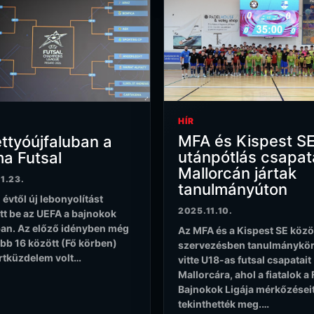
HÍR
MFA és Kispest S
ttyóújfaluban a
utánpótlás csapat
a Futsal
Mallorcán jártak
1.23.
tanulmányúton
 évtől új lebonyolítást
2025.11.10.
tt be az UEFA a bajnokok
ban. Az előző idényben még
Az MFA és a Kispest SE köz
obb 16 között (Fő körben)
szervezésben tanulmánykör
rtküzdelem volt…
vitte U18-as futsal csapatait
Mallorcára, ahol a fiatalok a 
Bajnokok Ligája mérkőzései
tekinthették meg.…