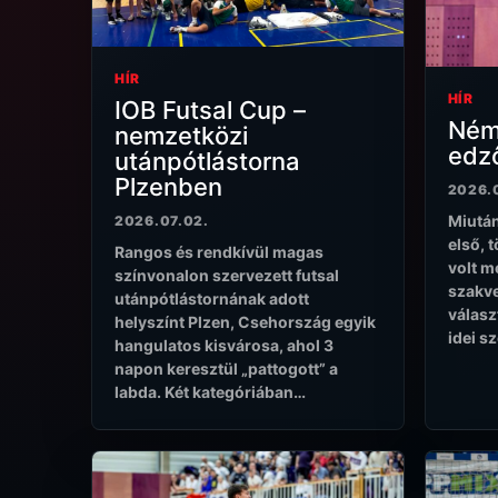
HÍR
HÍR
IOB Futsal Cup –
Ném
nemzetközi
edző
utánpótlástorna
Plzenben
2026.
Miután
2026.07.02.
első, 
Rangos és rendkívül magas
volt m
színvonalon szervezett futsal
szakve
utánpótlástornának adott
válasz
helyszínt Plzen, Csehország egyik
idei s
hangulatos kisvárosa, ahol 3
napon keresztül „pattogott” a
labda. Két kategóriában…