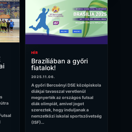
HÍR
E
Brazíliában a győri
ai
fiatalok!
2025.11.06.
A győri Bercsényi DSE középiskola
diákjai tavasszal veretlenül
ös
megnyerték az országos futsal
útra
diák olimpiát, amivel jogot
szereztek, hogy induljanak a
Futsal
nemzetközi iskolai sportszövetség
t
(ISF)…