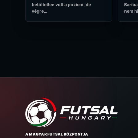
betöltetlen volt a pozíció, de
Bariba
végre…
nem hi
A MAGYAR FUTSAL KÖZPONTJA