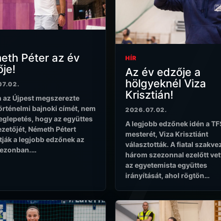
eth Péter az év
HÍR
je!
Az év edzője a
hölgyeknél Viza
07.02.
Krisztián!
 az Újpest megszerezte
történelmi bajnoki címét, nem
2026.07.02.
eglepetés, hogy az együttes
A legjobb edzőnek idén a T
zetőjét, Németh Pétert
mesterét, Viza Krisztiánt
tják a legjobb edzőnek az
választották. A fiatal szakve
zezonban.…
három szezonnal ezelőtt vet
az egyetemista együttes
irányítását, ahol rögtön…