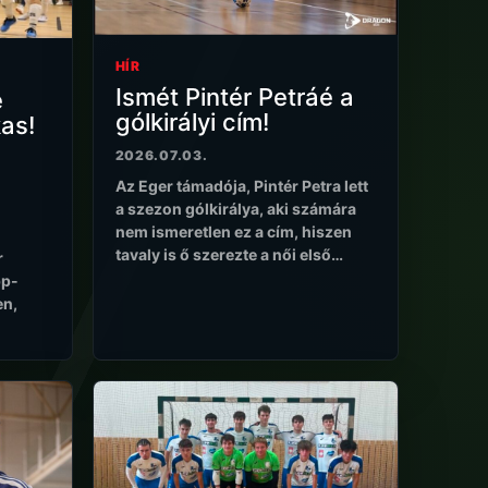
HÍR
Ismét Pintér Petráé a
e
gólkirályi cím!
as!
2026.07.03.
Az Eger támadója, Pintér Petra lett
a szezon gólkirálya, aki számára
nem ismeretlen ez a cím, hiszen
tavaly is ő szerezte a női első…
r
pp-
en,