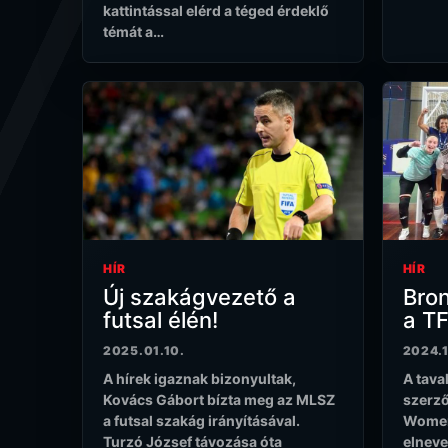
kattintással elérd a téged érdeklő
témát a…
HÍR
HÍR
Új szakágvezető a
Bro
futsal élén!
a TF
2025.01.10.
2024.1
A hírek igaznak bizonyultak,
A tava
Kovács Gábort bízta meg az MLSZ
szerző
a futsal szakág irányításával.
Women
Turzó József távozása óta
elneve