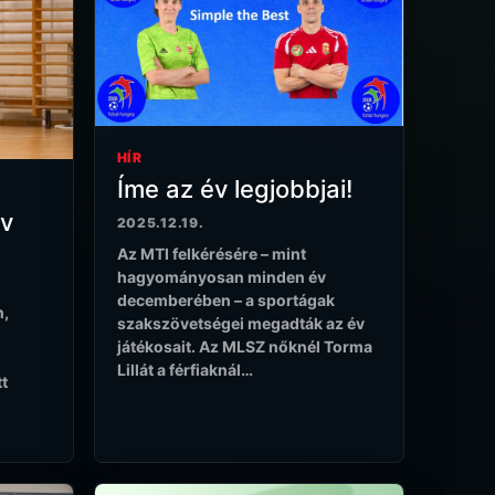
HÍR
Íme az év legjobbjai!
év
2025.12.19.
Az MTI felkérésére – mint
hagyományosan minden év
decemberében – a sportágak
n,
szakszövetségei megadták az év
játékosait. Az MLSZ nőknél Torma
Lillát a férfiaknál…
tt