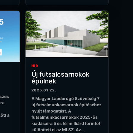
HÍR
Új futsalcsarnokok
épülnek
2025.01.22.
eszes
A Magyar Labdarúgó Szövetség 7
ra,
új futsalmunkacsarnok építéséhez
nyújt támogatást. A
ött a
futsalmunkacsarnokok 2025-ös
kiadásaira 5 és fél milliárd forintot
különített el az MLSZ. Az…