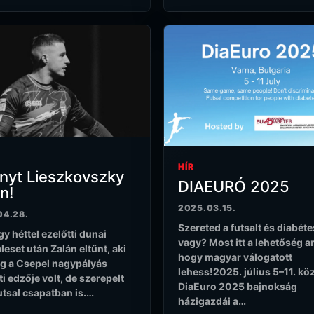
HÍR
nyt Lieszkovszky
DIAEURÓ 2025
n!
2025.03.15.
04.28.
Szereted a futsalt és diabét
gy héttel ezelőtti dunai
vagy? Most itt a lehetőség ar
leset után Zalán eltűnt, aki
hogy magyar válogatott
eg a Csepel nagypályás
lehess!2025. július 5–11. köz
ti edzője volt, de szerepelt
DiaEuro 2025 bajnokság
utsal csapatban is.…
házigazdái a…