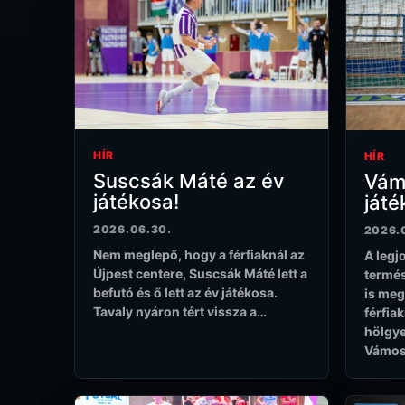
HÍR
HÍR
Suscsák Máté az év
Vám
játékosa!
játé
2026.06.30.
2026.
Nem meglepő, hogy a férfiaknál az
A legj
Újpest centere, Suscsák Máté lett a
termés
befutó és ő lett az év játékosa.
is meg
Tavaly nyáron tért vissza a…
férfia
hölgye
Vámos