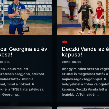
HÍR
osi Georgina az év
Deczki Vanda az 
kosa!
kapusa!
06.30.
2026.06.29.
obb kapus mellett
Ahogy minden szezon végé
zetesen a legjobb játékost
ezúttal is megválasztották a
választották, mind a
bajnokságok legjobbjait. A
knál, mind a nőknél. A
hölgyeknél a Tolna válogato
knél a TFSE fiatal játékosa,
kapusa, Deczki Vanda lett a
i Georgina…
legjobb. A Tolna idén…