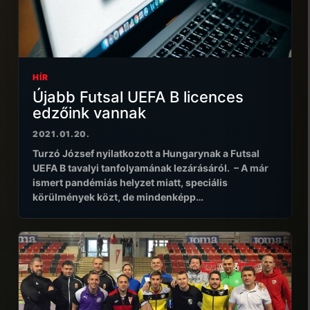
HÍR
Újabb Futsal UEFA B licences
edzőink vannak
2021.01.20.
Turzó József nyilatkozott a Hungarynak a Futsal
UEFA B tavalyi tanfolyamának lezárásáról. – A már
ismert pandémiás helyzet miatt, speciális
körülmények közt, de mindenképp…