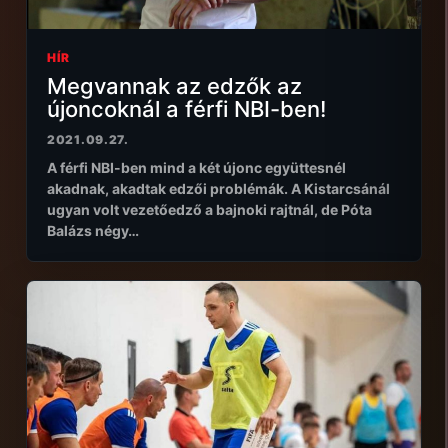
HÍR
Megvannak az edzők az
újoncoknál a férfi NBI-ben!
2021.09.27.
A férfi NBI-ben mind a két újonc együttesnél
akadnak, akadtak edzői problémák. A Kistarcsánál
ugyan volt vezetőedző a bajnoki rajtnál, de Póta
Balázs négy…