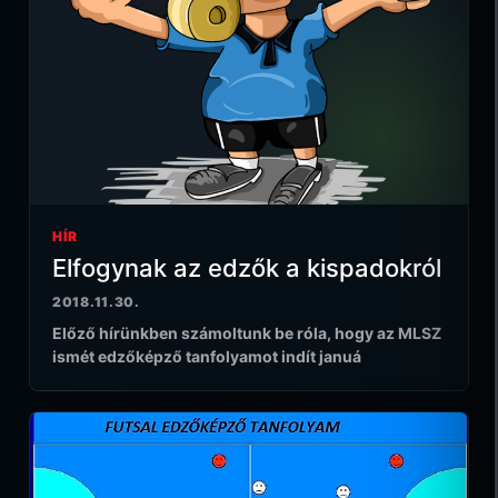
HÍR
Elfogynak az edzők a kispadokról
2018.11.30.
Előző hírünkben számoltunk be róla, hogy az MLSZ
ismét edzőképző tanfolyamot indít januá