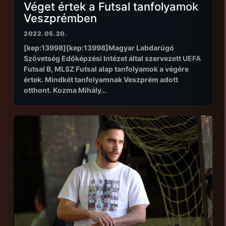
Véget értek a Futsal tanfolyamok
Veszprémben
2022.05.20.
[kep:13998][kep:13998]Magyar Labdarúgó
Szövetség Edőképzési Intézet által szervezett UEFA
Futsal B, MLSZ Futsal alap tanfolyamok a végére
értek. Mindkét tanfolyamnak Veszprém adott
otthont. Kozma Mihály…