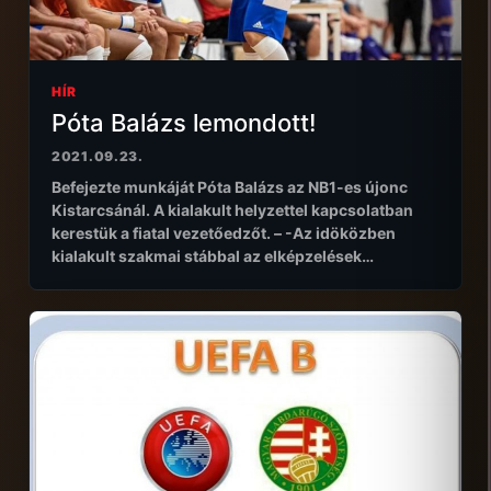
HÍR
Póta Balázs lemondott!
2021.09.23.
Befejezte munkáját Póta Balázs az NB1-es újonc
Kistarcsánál. A kialakult helyzettel kapcsolatban
kerestük a fiatal vezetőedzőt. – -Az idöközben
kialakult szakmai stábbal az elképzelések…