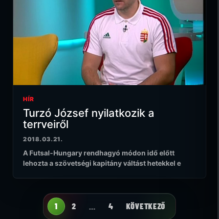
HÍR
Turzó József nyilatkozik a
terrveiről
2018.03.21.
A Futsal-Hungary rendhagyó módon idő előtt
lehozta a szövetségi kapitány váltást hetekkel e
1
2
…
4
KÖVETKEZŐ