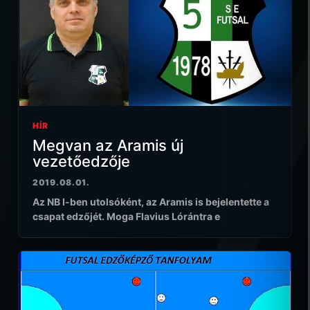
HÍR
Megvan az Aramis új
vezetőedzője
2019.08.01.
Az NB I-ben utolsóként, az Aramis is bejelentette a
csapat edzőjét. Moga Flavius Lórántra e