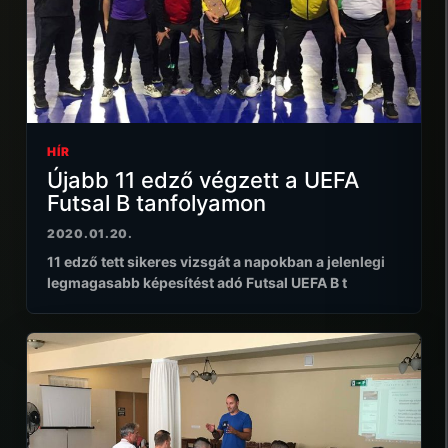
HÍR
Újabb 11 edző végzett a UEFA
Futsal B tanfolyamon
2020.01.20.
11 edző tett sikeres vizsgát a napokban a jelenlegi
legmagasabb képesítést adó Futsal UEFA B t