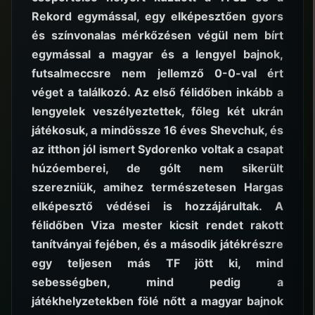
Rekord egymással, egy elképesztően gyors
és színvonalas mérkőzésen végül nem bírt
egymással a magyar és a lengyel bajnok,
futsalmeccsre nem jellemző 0-0-val ért
véget a találkozó. Az első félidőben inkább a
lengyelek veszélyeztettek, főleg két ukrán
játékosuk, a mindössze 16 éves Shevchuk, és
az itthon jól ismert Sydorenko voltak a csapat
húzóemberei, de gólt nem sikerült
szerezniük, amihez természetesen Hargas
elképesztő védései is hozzájárultak. A
félidőben Viza mester kicsit rendet rakott
tanítványai fejében, és a második játékrészre
egy teljesen más TF jött ki, mind
sebességben, mind pedig a
játékhelyzetekben fölé nőtt a magyar bajnok