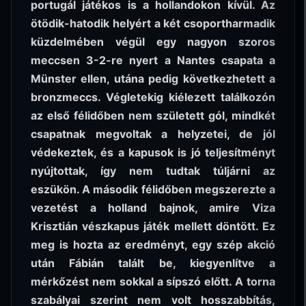
portugál játékos is a hollandokon kívül. Az
ötödik-hatodik helyért a két csoportharmadik
küzdelmében végül egy nagyon szoros
meccsen 3-2-re nyert a Nantes csapata a
Münster ellen, utána pedig következhetett a
bronzmeccs. Végletekig kiélezett találkozón
az első félidőben nem született gól, mindkét
csapatnak megvoltak a helyzetei, de jól
védekeztek, és a kapusok is jó teljesítményt
nyújtottak, így nem tudtak túljárni az
eszükön. A második félidőben megszerezte a
vezetést a holland bajnok, amire Viza
Krisztián vészkapus játék mellett döntött. Ez
meg is hozta az eredményt, egy szép akció
után Fábián talált be, kiegyenlítve a
mérkőzést nem sokkal a sípszó előtt. A torna
szabályai szerint nem volt hosszabbítás,