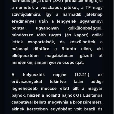
harmadik gólja után (3-2) próbálták meg újra
a németek a vészkapus játékot, a TF nagy
szívfájdalmára. Így a harmadik játéknap
eredményei után a lengyelek ugyanannyi
ponttal, ugyanolyan gólkülönbséggel,
mindössze több rúgott (és kapott) góllal
lettek csoportelsők, és készülhettek a
másnapi döntőre a Bitonto ellen, aki
elképesztően magabiztosan gázolt át
mindenkin, simán nyerve csoportját.
A helyosztók napján (12.21.) az
erőviszonyokat tekintve talán addigi
legnehezebb meccse előtt állt a magyar
bajnok, hiszen a holland bajnok Os Lusitanos
csapatával kellett megvívnia a bronzéremért,
akinek keretében egyébként volt brazil és