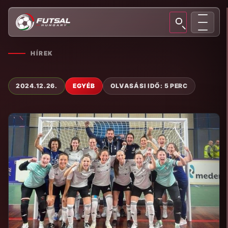
HÍREK
2024.12.26.
EGYÉB
OLVASÁSI IDŐ: 5 PERC