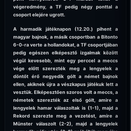
végeredmény, a TF pedig négy ponttal a
csoport elejére ugrott.
A harmadik játéknapon (12.20.) pihent a
magyar bajnok, a másik csoportban a Bitonto
6-0-ra verte a hollandokat, a TF csoportjában
pedig egészen elképesztő izgalmak között
végül kevesebb, mint egy perccel a meccs
vége előtt szerezték meg a lengyelek a
döntőt érő negyedik gólt a német bajnok
ellen, akiknek újra a vészkapus játékuk lett a
vesztük. Elképesztően szoros volt a meccs, a
németek szerezték az első gólt, amire a
lengyelek hamar válaszoltak is (1-1), majd a
Rekord szerezte meg a vezetést, amire a
Münster válaszolt (2-2), majd a lengyelek