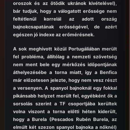
oroszok és az ötödik ukránok kivételével),
bár tudjuk, hogy a válogatott erőssége nem
feltétlenül korrelál az adott ország
bajnokcsapatának erősségével, de azért
egészen jó indexe az erőmérésnek.
A sok meghívott közül Portugáliában merült
fel probléma, állítólag a nemzeti szövetség
nem ment bele egy mérkőzés időpontjának
áthelyezésébe a torna miatt, így a Benfica
már előzetesen jelezte, hogy nem vesz részt
a versenyen. A spanyol bajnoknál egy fokkal
pikánsabb helyzet merült fel, egyébként ők a
sorsolás szerint a TF csoportjába kerültek
volna viszont a torna előtti héten kiderült,
hogy a Burela (Pescados Rubén Burela, az
elmúlt két szezon spanyol bajnoka a nőknél)