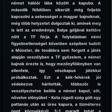
német hálóőr lába között a kapuba. A
második félidőben sikerült még feljebb
kapcsolni a sebességet a magyar bajnoknak,
még több helyzetet dolgoztak ki, aminek meg
is lett az eredménye, Balya góljával kettőre
nőtt a TF fórja. A folytatásban némi
figyelmetlenséget követően szépíteni tudott
a Münster, de továbbra sem forgott a játék
alapján veszélyben a TF győzelem, a német
bajnok érezte is, hogy mezőnyfölényben van
ellenfele, így vészkapus játékkal
próbálkoztak. Ezt a kék-fehérek jól
védekezve hárították, többször is
veszélyeztetve belőle a német kaput, sőt,
növelve előnyüket – Kota rúgott szép gólt egy
pattanás után az üres kapura, a tízméteres
pont környékéről. 3-1 maradt tehát a