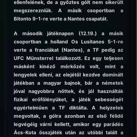
ellenfelének, de a győztes gólt nem sikerült
megszerezniük. A másik csoportban a
Bitonto 9-1-re verte a Nantes csapatát.
A második játéknapon (12.19.) a másik
csoportban a holland Os Lusitanos 5-1-re
verte a franciákat (Nantes), a TF pedig az
UFC Münsterrel találkozott. Ez egy teljesen
másként kinéző mérkőzés volt, mint a
lengyelek elleni, az elejétől kezdve dominált
játékban a magyar bajnok, bár a németek
jóval nagyobbra nőttek, és jól használták
fizikai erőfölényüket, a játék sebességét
egyértelműen a TF diktálta. A helyzetek
megvoltak, a gólra azonban az első félidő
legvégéig várni kellett, amikor egy parádés
Ács-Kota összjáték után az utóbbi talált a