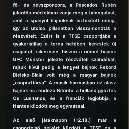
fő- és névszponzora, a Pescados Rubén
jelentős mértékben vonja meg a támogatást,
amit a spanyol bajnoknak biztosított eddig,
így az utolsó pillanatban visszamondták a
részvételt. Ezért is a TFSE csoportjába a
gyakorlatilag a torna hetében kerestek új
csapatot, sikeresen, hiszen a német bajnok
UFC Münster jelezte részvételi szándékát,
rajtuk kívül pedig a lengyel bajnok Rekord
Bielsko-Biala volt még a magyar bajnok
„csoporttársa”. A másik hármasban az olasz
bajnok és rendező Bitonto, a holland győztes
Os Lusitanos, és a franciák legjobbja, a
Nantes küzdött meg egymással.
Az első játéknapon (12.18.) már a
csoportelső helyért küzdött a TFSE és a