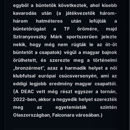
egyből a büntetők következtek, ahol kisebb
kavarodás után (a játékvezetők három-
három hatméteres után lefújták a
büntetőrúgást a TF örömére, majd
Sztranyovszky Márk sportszerűen jelezte
nekik, hogy még nem rúgták le az öt-öt
büntetőt a csapatok) végül a magyar bajnok
örülhetett, és szerezte meg a történelmi
„bronzérmet”, azaz a harmadik helyet a női
klubfutsal európai csúcsversenyén, ami az
eddigi legjobb eredmény magyar csapattól.
(A DEAC vett még részt egyszer a tornán,
2022-ben, akkor a negyedik helyet szerezték
meg az egyetemisták szintén
Olaszországban, Falconara városában.)