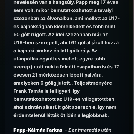
nevelésén van a hangsúly. Papp még 17 éves
sem volt, mikor bemutatkozhatott a tavalyi
szezonban az élvonalban, ami mellett az U17-
es bajnokságban kiemelkedett és több mint
50 gólt rúgott. Az idei szezonban már az
U19-ben szerepelt, ahol 61 góllal járult hozzá
a bajnoki címhez és lett gólkirály. Az
utánpótlás együttes mellett egyre több
szerep jutott neki a felnőtt csapatban is és 17
évesen 21 mérkőzésen lépett pályára,
amelyeken 6 gólig jutott.. Teljesítményére
Frank Tamás is felfigyelt, így
bemutatkozhatott az U19-es válogatottban,
ahol szintén sikerült gólt szereznie, így nem
érdemtelenül látták őt idén a legjobbnak.
Papp-Kálmán Farkas:
–
Bentmaradás után