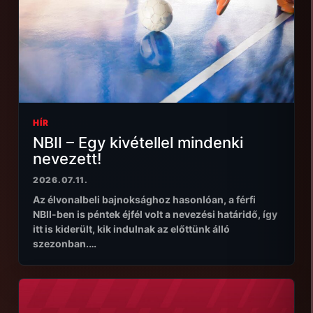
HÍR
NBII – Egy kivétellel mindenki
nevezett!
2026.07.11.
Az élvonalbeli bajnoksághoz hasonlóan, a férfi
NBII-ben is péntek éjfél volt a nevezési határidő, így
itt is kiderült, kik indulnak az előttünk álló
szezonban.…