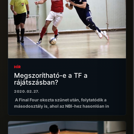
HÍR
Megszorítható-e a TF a
rájátszásban?
2020.02.27.
A Final Four okozta szünet után, folytatódik a
másodosztály is, ahol az NBI-hez hasonlóan in