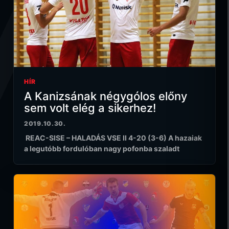
HÍR
A Kanizsának négygólos előny
sem volt elég a sikerhez!
2019.10.30.
REAC-SISE – HALADÁS VSE II 4-20 (3-6) A hazaiak
a legutóbb fordulóban nagy pofonba szaladt