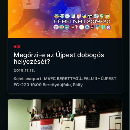
HÍR
Megőrzi-e az Újpest dobogós
helyezését?
2019.11.18.
Keleti csoport MVFC BERETTYÓÚJFALU II – ÚJPEST
FC-220 19:00 Berettyóújfalu, Pálfy