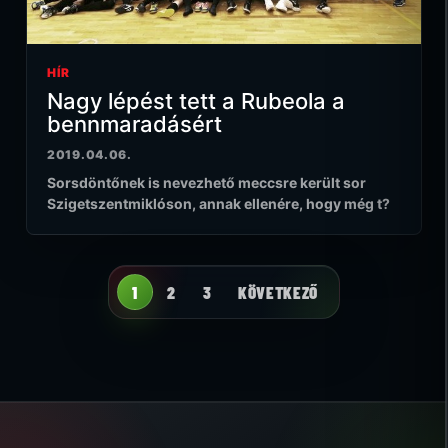
HÍR
Nagy lépést tett a Rubeola a
bennmaradásért
2019.04.06.
Sorsdöntőnek is nevezhető meccsre került sor
Szigetszentmiklóson, annak ellenére, hogy még t?
1
2
3
KÖVETKEZŐ