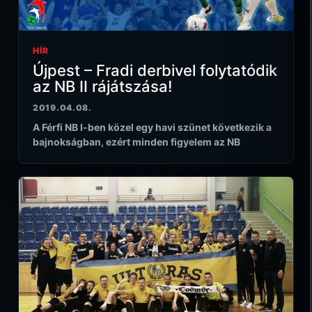
HÍR
Újpest – Fradi derbivel folytatódik
az NB II rájátszása!
2019.04.08.
A Férfi NB I-ben közel egy havi szünet következik a
bajnokságban, ezért minden figyelem az NB