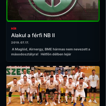
HÍR
Alakul a férfi NB II
2019.07.17.
A Maglód, Airnergy, BME hármas nem nevezett a
másodosztályra! Hétfőn délben lejár