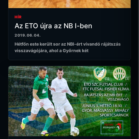
HÍR
Az ETO újra az NB I-ben
2019.06.04.
Hétfőn este került sor az NBI-ért vívandó rájátszás
visszavágójára, ahol a Győrnek két