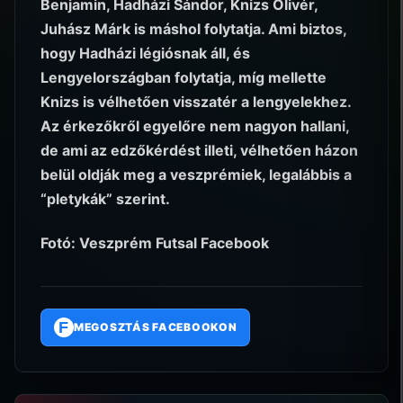
Benjamin, Hadházi Sándor, Knizs Olivér,
Juhász Márk is máshol folytatja. Ami biztos,
hogy Hadházi légiósnak áll, és
Lengyelországban folytatja, míg mellette
Knizs is vélhetően visszatér a lengyelekhez.
Az érkezőkről egyelőre nem nagyon hallani,
de ami az edzőkérdést illeti, vélhetően házon
belül oldják meg a veszprémiek, legalábbis a
“pletykák” szerint.
Fotó: Veszprém Futsal Facebook
F
MEGOSZTÁS FACEBOOKON