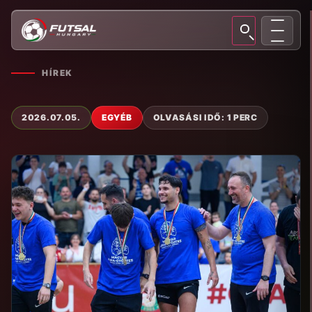
HÍREK
2026.07.05.
EGYÉB
OLVASÁSI IDŐ: 1 PERC