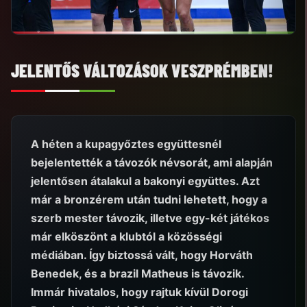
JELENTŐS VÁLTOZÁSOK VESZPRÉMBEN!
A héten a kupagyőztes együttesnél
bejelentették a távozók névsorát, ami alapján
jelentősen átalakul a bakonyi együttes. Azt
már a bronzérem után tudni lehetett, hogy a
szerb mester távozik, illetve egy-két játékos
már elköszönt a klubtól a közösségi
médiában. Így biztossá vált, hogy Horváth
Benedek, és a brazil Matheus is távozik.
Immár hivatalos, hogy rajtuk kívül Dorogi