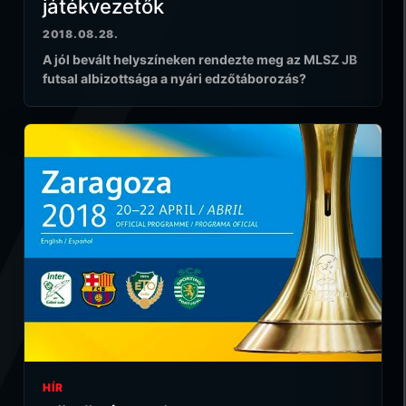
játékvezetők
2018.08.28.
A jól bevált helyszíneken rendezte meg az MLSZ JB
futsal albizottsága a nyári edzőtáborozás?
HÍR