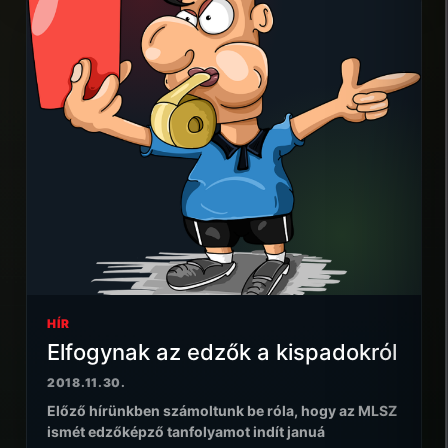
HÍR
Elfogynak az edzők a kispadokról
2018.11.30.
Előző hírünkben számoltunk be róla, hogy az MLSZ
ismét edzőképző tanfolyamot indít januá