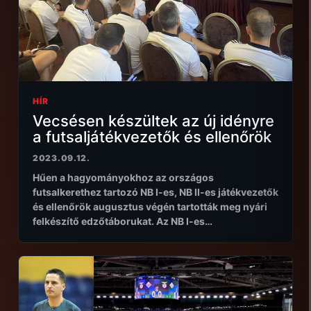
HÍR
Vecsésen készültek az új idényre
a futsaljátékvezetők és ellenőrök
2023.09.12.
Hűen a hagyományokhoz az országos
futsalkerethez tartozó NB I-es, NB II-es játékvezetők
és ellenőrök augusztus végén tartották meg nyári
felkészítő edzőtáborukat. Az NB I-es…