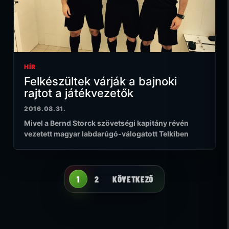
HÍR
Felkészültek várják a bajnoki
rajtot a játékvezetők
2016.08.31.
Mivel a Bernd Storck szövetségi kapitány révén
vezetett magyar labdarúgó-válogatott Telkiben
1
2
KÖVETKEZŐ