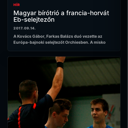
HÍR
Magyar bírótrió a francia-horvát
Eb-selejtezőn
2017.09.14.
A Kovács Gábor, Farkas Balázs duó vezette az
Európa-bajnoki selejtezőt Orchiesben. A misko