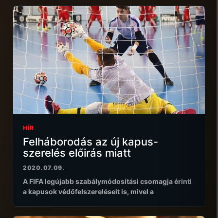
HÍR
Felháborodás az új kapus-
szerelés előirás miatt
2020.07.09.
A FIFA legújabb szabálymódosítási csomagja érinti
a kapusok védőfelszereléseit is, mivel a