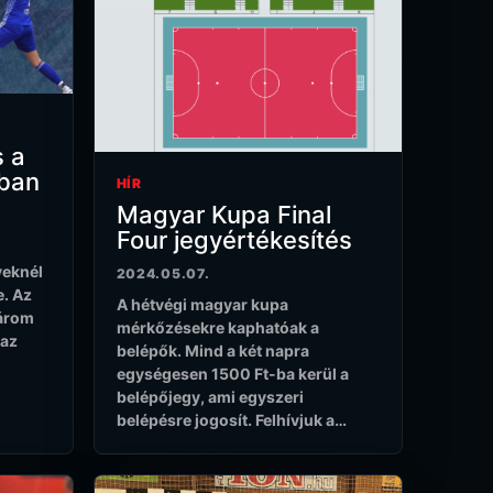
s a
ában
HÍR
Magyar Kupa Final
Four jegyértékesítés
yeknél
2024.05.07.
e. Az
A hétvégi magyar kupa
három
mérkőzésekre kaphatóak a
 az
belépők. Mind a két napra
egységesen 1500 Ft-ba kerül a
belépőjegy, ami egyszeri
belépésre jogosít. Felhívjuk a…