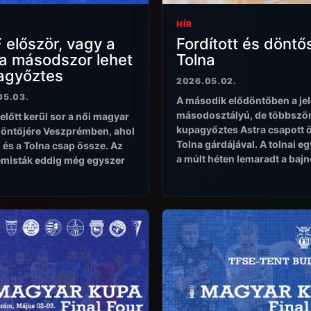
HÍR
 először, vagy a
Fordított és döntő
a másodszor lehet
Tolna
agyőztes
2026.05.02.
05.03.
A második elődöntőben a jel
másodosztályú, de többszö
előtt kerül sor a női magyar
kupagyőztes Astra csapott 
öntőjére Veszprémben, ahol
Tolna gárdájával. A tolnai e
 és a Tolna csap össze. Az
a múlt héten lemaradt a baj
misták eddig még egyszer