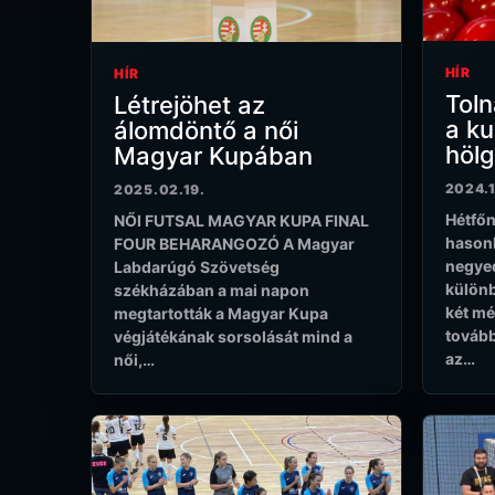
HÍR
HÍR
Toln
Létrejöhet az
a k
álomdöntő a női
hölg
Magyar Kupában
2024.1
2025.02.19.
Hétfőn
NŐI FUTSAL MAGYAR KUPA FINAL
hasonl
FOUR BEHARANGOZÓ A Magyar
negyed
Labdarúgó Szövetség
különb
székházában a mai napon
két mé
megtartották a Magyar Kupa
tovább
végjátékának sorsolását mind a
az…
női,…