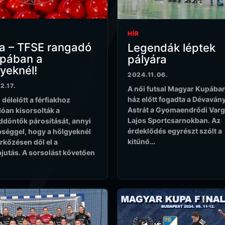
HÍR
a – TFSE rangadó
Legendák léptek
upában a
pályára
yeknél!
2024.11.06.
2.17.
A női futsal Magyar Kupában
ház előtt fogadta a Dévaván
 délelőtt a férfiakhoz
Astrát a Gyomaendrődi Var
óan kisorsolták a
Lajos Sportcsarnokban. Az
döntők párosítását, annyi
érdeklődés egyrészt szólt a
séggel, hogy a hölgyeknél
kitűnő…
rkőzésen dől el a
jutás. A sorsolást követően