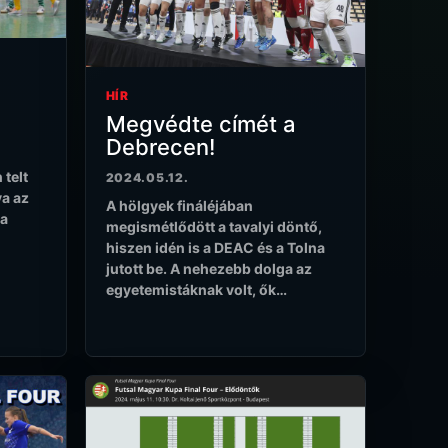
HÍR
Megvédte címét a
Debrecen!
 telt
2024.05.12.
ya az
A hölgyek fináléjában
ga
megismétlődött a tavalyi döntő,
hiszen idén is a DEAC és a Tolna
jutott be. A nehezebb dolga az
egyetemistáknak volt, ők…