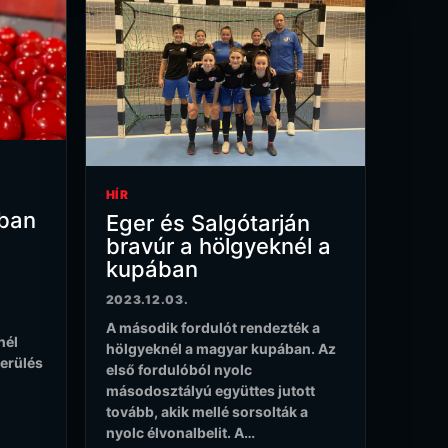
a
HÍR
ában
Eger és Salgótarján
bravúr a hölgyeknél a
kupában
2023.12.03.
A második fordulót rendezték a
nél
hölgyeknél a magyar kupában. Az
kerülés
első fordulóból nyolc
másodosztályú együttes jutott
tovább, akik mellé sorsolták a
nyolc élvonalbelit. A…