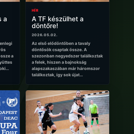
HÍR
s a
A TF készülhet a
döntőre!
2026.05.02.
enlegi
Az első elődöntőben a tavaly
rös
döntősök csaptak össze. A
össze a
szezonban negyedszer találkoztak
gyüttes
a felek, hiszen a bajnokság
noki…
alapszakaszában már háromszor
találkoztak, így sok újat…