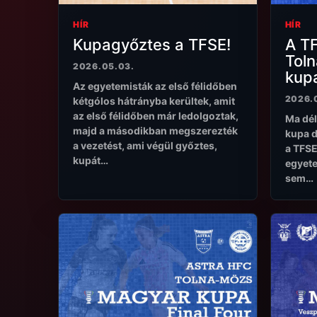
HÍR
HÍR
Kupagyőztes a TFSE!
A TF
Toln
2026.05.03.
kup
Az egyetemisták az első félidőben
2026.
kétgólos hátrányba kerültek, amit
az első félidőben már ledolgoztak,
Ma dél
majd a másodikban megszerezték
kupa d
a vezetést, ami végül győztes,
a TFSE
kupát…
egyete
sem…