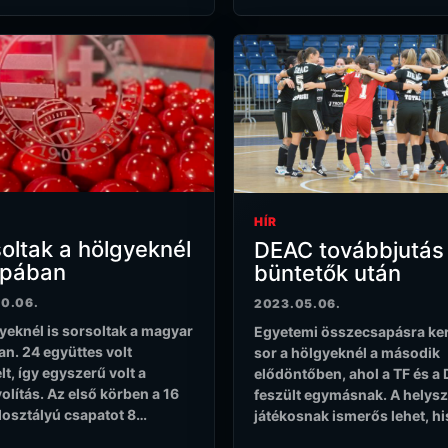
HÍR
oltak a hölgyeknél
DEAC továbbjutás
upában
büntetők után
10.06.
2023.05.06.
yeknél is sorsoltak a magyar
Egyetemi összecsapásra ker
n. 24 együttes volt
sor a hölgyeknél a második
lt, így egyszerű volt a
elődöntőben, ahol a TF és a
olítás. Az első körben a 16
feszült egymásnak. A helysz
osztályú csapatot 8…
játékosnak ismerős lehet, h