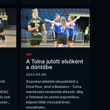
HÍR
A Tolna jutott elsőként
a döntőbe
2023.05.06.
ült
Szombat délelőtt elkezdődött a
Final Four, ahol a Budaörs – Tolna
 DEAC
mérkőzést rendezték először. Míg
ín sok
a Tolnánál az utolsó bajnokihoz
iszen…
képest több visszatérővel,
mondhatni…