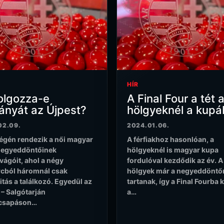
HÍR
olgozza-e
A Final Four a tét 
ányát az Újpest?
hölgyeknél a kup
02.09.
2024.01.06.
égén rendezik a női magyar
A férfiakhoz hasonlóan, a
negyeddöntőinek
hölgyeknél is magyar kupa
vágóit, ahol a négy
fordulóval kezdődik az év. A
cból háromnál csak
hölgyek már a negyeddöntő
itás a találkozó. Egyedül az
tartanak, így a Final Fourba 
 – Salgótarján
a…
csapáson…