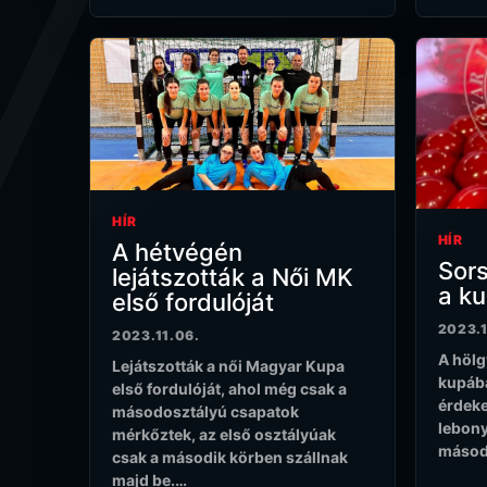
HÍR
HÍR
A hétvégén
Sors
lejátszották a Női MK
a k
első fordulóját
2023.
2023.11.06.
A hölg
Lejátszották a női Magyar Kupa
kupába
első fordulóját, ahol még csak a
érdeke
másodosztályú csapatok
lebony
mérkőztek, az első osztályúak
másod
csak a második körben szállnak
majd be.…