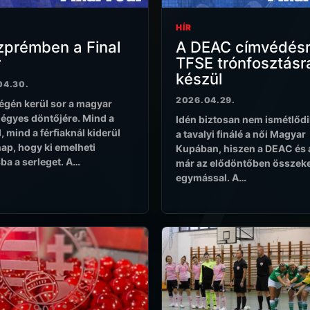
HÍR
zprémben a Final
A DEAC címvédésr
r
TFSE trónfosztásr
készül
04.30.
2026.04.29.
égén kerül sor a magyar
égyes döntőjére. Mind a
Idén biztosan nem ismétlőd
, mind a férfiaknál kiderül
a tavalyi finálé a női Magyar
ap, hogy ki emelheti
Kupában, hiszen a DEAC és 
a a serleget. A…
már az elődöntőben összeke
egymással. A…