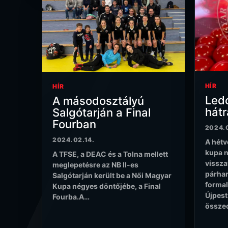
HÍR
HÍR
Led
A másodosztályú
hátr
Salgótarján a Final
Fourban
2024.
2024.02.14.
A hétv
kupa 
A TFSE, a DEAC és a Tolna mellett
vissza
meglepetésre az NB II-es
párhar
Salgótarján került be a Női Magyar
formal
Kupa négyes döntőjébe, a Final
Újpest
Fourba.A…
össze