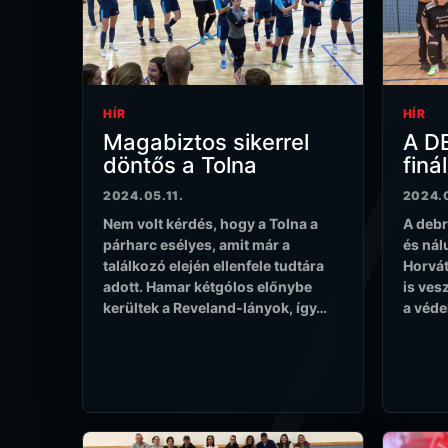
HÍR
HÍR
Magabiztos sikerrel
A D
döntős a Tolna
finá
2024.05.11.
2024.0
Nem volt kérdés, hogy a Tolna a
A debr
párharc esélyes, amit már a
és nál
találkozó elején ellenfele tudtára
Horvát
adott. Hamar kétgólos előnybe
is ves
kerültek a Reveland-lányok, így…
a véde