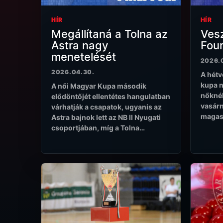
HÍR
HÍR
Megállítaná a Tolna az
Ves
Astra nagy
Fou
menetelését
2026.
2026.04.30.
A hétv
kupa n
A női Magyar Kupa második
nőknél
elődöntőjét ellentétes hangulatban
vasárn
várhatják a csapatok, ugyanis az
magasb
Astra bajnok lett az NB II Nyugati
csoportjában, míg a Tolna…