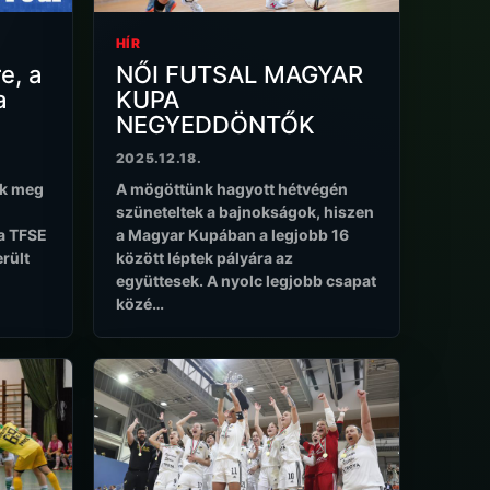
HÍR
e, a
NŐI FUTSAL MAGYAR
a
KUPA
NEGYEDDÖNTŐK
2025.12.18.
ik meg
A mögöttünk hagyott hétvégén
szüneteltek a bajnokságok, hiszen
a TFSE
a Magyar Kupában a legjobb 16
rült
között léptek pályára az
együttesek. A nyolc legjobb csapat
közé…