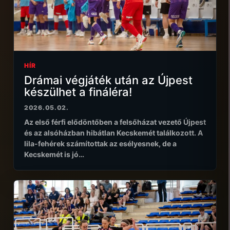
HÍR
Drámai végjáték után az Újpest
készülhet a fináléra!
2026.05.02.
Az első férfi elődöntőben a felsőházat vezető Újpest
és az alsóházban hibátlan Kecskemét találkozott. A
lila-fehérek számítottak az esélyesnek, de a
Kecskemét is jó…