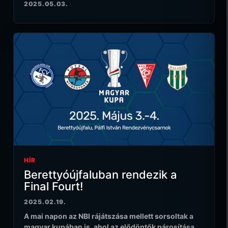
2025.05.03.
HÍR
Berettyóújfaluban rendezik a
Final Fourt!
2025.02.19.
A mai napon az NBI rájátszása mellett sorsoltak a
magyar kupában is, ahol az elődöntők párosítása