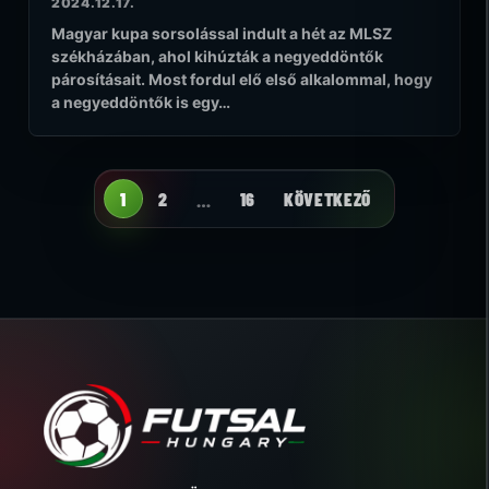
2024.12.17.
Magyar kupa sorsolással indult a hét az MLSZ
székházában, ahol kihúzták a negyeddöntők
párosításait. Most fordul elő első alkalommal, hogy
a negyeddöntők is egy…
1
2
…
16
KÖVETKEZŐ