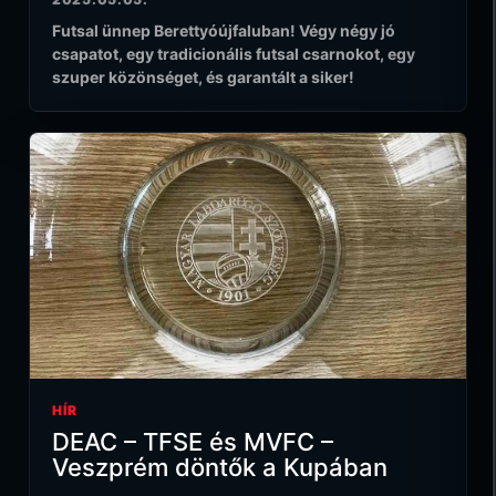
Futsal ünnep Berettyóújfaluban! Végy négy jó
csapatot, egy tradicionális futsal csarnokot, egy
szuper közönséget, és garantált a siker!
HÍR
DEAC – TFSE és MVFC –
Veszprém döntők a Kupában