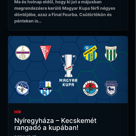
Ma és holnap eldől, hogy ki jut a májusban
megrendezésre kerülő Magyar Kupa férfi négyes
döntőjébe, azaz a Final Fourba. Csütörtökön és
pénteken is…
HÍR
Nyíregyháza – Kecskemét
rangadó a kupában!