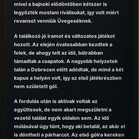
mivel a bajnoki elődöntőben kétszer is
legyőzték mostani riválisukat, így volt miért
revansot venniük Üvegeséknek.
A találkozó jó iramot és változatos játékot
hozott. Az elején óvatosabban kezdtek a
felek, de ahogy telt az idő, bátrabban
támadtak a csapatok. A nagyobb helyzetek
talán a Debrecen előtt adódtak, de mind a két
kapus a helyén volt, így az első játékrészben
nem született gól.
A fordulás után is aktívak voltak az
együttesek, de nem akart megszületni a
vezető találat egyik oldalon sem. Az idő
múlásával úgy tűnt, hogy aki betalál, az akár el
is döntheti a párharcot. Az első gólra kereken