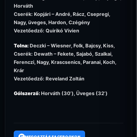
Horváth
Cserék: Kopjári – André, Rácz, Csepregi,
Nagy, üveges, Hardon, Czégény
Vezetőedző: Quirikó Vivien
Tolna:
Deczki – Wiesner, Folk, Bajcsy, Kiss,
Cserék: Dewath – Fekete, Sajabó, Szalkai,
Ferenczi, Nagy, Krascsenics, Paranai, Koch,
Krár
Vezetőedző: Reveland Zoltán
Gólszerző:
Horváth (30’), Üveges (32’)
F
MEGOSZTÁS FACEBOOKON