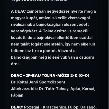
A DEAC zsinórban negyedszer nyerte meg a
magyar kupát, amivel sikerült visszavágni
riválisainak a bajnokságban elszenvedett
vereségekért. A Tolna ezúttal is remekül
küzdött, de a bajnokival ellentétben ezúttal
nem talált fogást ellenfelén, így nem sikerült
feltenni az i-re a pontot. Viszont a
bajnokságban még jó esélyük van a csúcsra
érni.
DEAC – 2F-BAU TOLNA-MÖZS 2-0 (0-0)
Dr. Koltai Jenő Sportközpont
Játékvezetők: Dr. Tóth-Tolnay, Apkó, Karsai,
Fábián
DEAC:
Pozsgai – Krascsenics, Fülöp, Gajzágó,