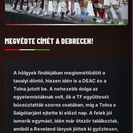
MEGVÉDTE CÍMÉT A DEBRECEN!
A hölgyek fináléjában megismétlődött a
tavalyi döntő, hiszen idén is a DEAC és a
Tolna jutott be. A nehezebb dolga az
egyetemistáknak volt, ők a TF együttesét
búcsúztatták szoros csatában, míg a Tolna a
Salgótarjánt ejtette ki előző nap. A felek jól
ismerik egymást, idén már ötször találkoztak,
amiből a Reveland lányok jöttek ki győztesen,