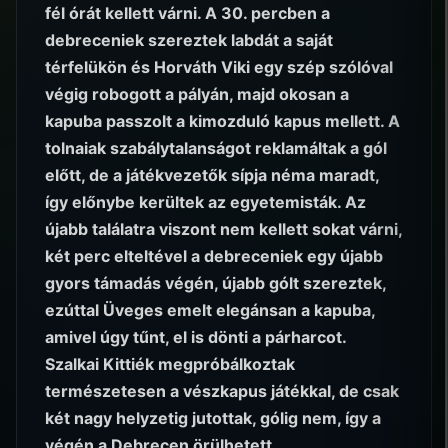
fél órát kellett várni. A 30. percben a
debreceniek szereztek labdát a saját
térfelükön és Horváth Viki egy szép szólóval
végig robogott a pályán, majd okosan a
kapuba passzolt a kimozduló kapus mellett. A
tolnaiak szabálytalanságot reklamáltak a gól
előtt, de a játékvezetők sípja néma maradt,
így előnybe kerültek az egyetemisták. Az
újabb találatra viszont nem kellett sokat várni,
két perc elteltével a debreceniek egy újabb
gyors támadás végén, újabb gólt szereztek,
ezúttal Üveges emelt elegánsan a kapuba,
amivel úgy tűnt, el is dönti a párharcot.
Szalkai Kittiék megpróbálkoztak
természetesen a vészkapus játékkal, de csak
két nagy helyzetig jutottak, gólig nem, így a
végén a Debrecen örülhetett.