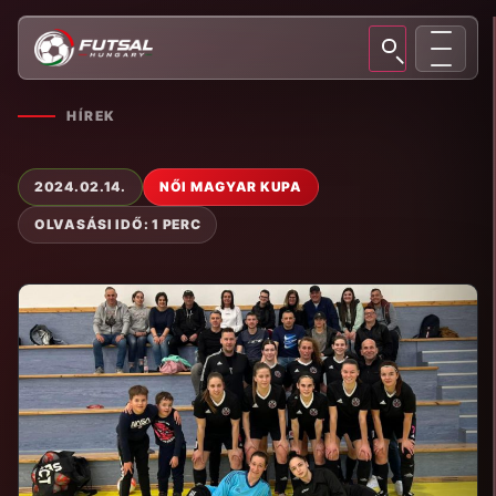
HÍREK
2024.02.14.
NŐI MAGYAR KUPA
OLVASÁSI IDŐ: 1 PERC