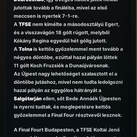
jutottak tovább a fináléba, mivel az első
meccsen is nyertek 7-1-re.
A
TFSE
nem kímélte a másodosztályú Egert,
és a visszavágón 18 gólt rúgott, melyből
Kókány Regina egyedül hét gólig jutott.
A
Tolna
is kettős győzelemmel ment tovább a
négyes döntőbe, ezúttal hazai pályán löttek
11 gólt Koch Fruzsiék a Dunaújvárosnak.
Az Újpest nagy lehetőséget szalasztott el a
döntőbe jutáshoz, mivel nem tudta ledolgozni
hazai pályán az egygólos hátrányát a
Salgótarján
ellen, sőt Bede Annáék Újpesten
is nyerni tudtak, és meglepetésre kettős
győzelemmel a Final Four résztvevői lesznek.
A Final Fourt Budapesten, a TFSE Koltai Jenő