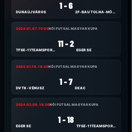
1 - 6
DUNAÚJVÁROS
2F-BAU TOLNA-MÖZS
2024.01.07. 15:00
NŐI FUTSAL MAGYAR KUPA
11 - 2
TFSE-11TEAMSPORTS
EGER SE
2024.01.18. 18:30
NŐI FUTSAL MAGYAR KUPA
1 - 7
DVTK-VÉNUSZ
DEAC
2024.02.09. 18:30
NŐI FUTSAL MAGYAR KUPA
1 - 18
EGER SE
TFSE-11TEAMSPORTS