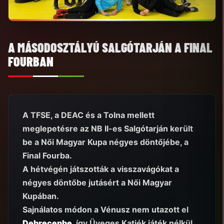
A MÁSODOSZTÁLYÚ SALGÓTARJÁN A FINAL
FOURBAN
A TFSE, a DEAC és a Tolna mellett
meglepetésre az NB II-es Salgótarján került
be a Női Magyar Kupa négyes döntőjébe, a
Final Fourba.
A hétvégén játszották a visszavágókat a
négyes döntőbe jutásért a Női Magyar
Kupában.
Sajnálatos módon a Vénusz nem utazott el
Debrecenbe
, így Üveges Katiék játék nélkül