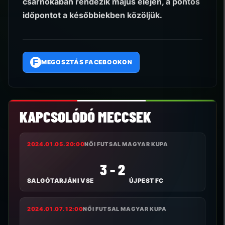
csarnokában rendezik május elején, a pontos
időpontot a későbbiekben közöljük.
F
MEGOSZTÁS FACEBOOKON
KAPCSOLÓDÓ MECCSEK
2024.01.05. 20:00
NŐI FUTSAL MAGYAR KUPA
3 - 2
SALGÓTARJÁNI VSE
ÚJPEST FC
2024.01.07. 12:00
NŐI FUTSAL MAGYAR KUPA