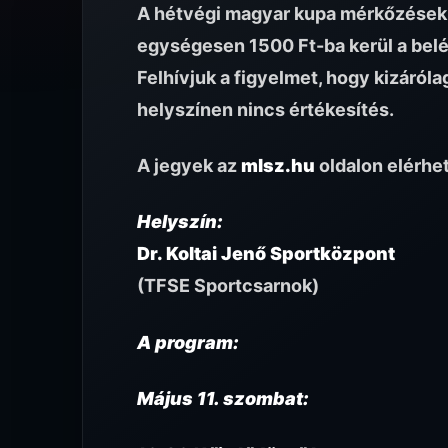
A hétvégi magyar kupa mérkőzésekr
egységesen 1500 Ft-ba kerül a belé
Felhívjuk a figyelmet, hogy kizáróla
helyszínen nincs értékesítés.
A jegyek az
mlsz.hu
oldalon elérhe
Helyszín:
Dr. Koltai Jenő Sportközpont
(TFSE Sportcsarnok)
A program:
Május 11. szombat: