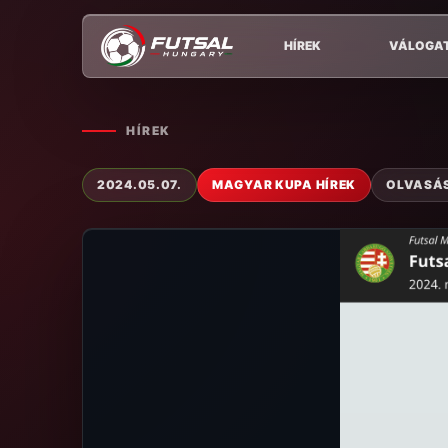
HÍREK
VÁLOGA
HÍREK
2024.05.07.
MAGYAR KUPA HÍREK
OLVASÁSI