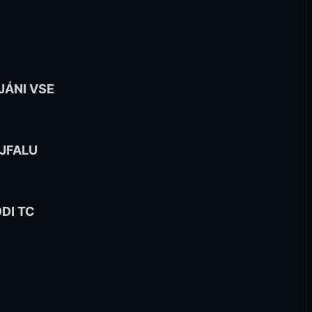
JÁNI VSE
JFALU
DI TC