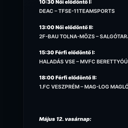
10:30 Női elődöntő I:
DEAC – TFSE-11TEAMSPORTS
13:00 Női elődöntő II:
2F-BAU TOLNA-MÖZS – SALGÓTAR
15:30 Férfi elődöntő I:
HALADÁS VSE – MVFC BERETTYÓÚ
18:00 Férfi elődöntő II:
1.FC VESZPRÉM – MAG-LOG MAGLÓ
Május 12. vasárnap: