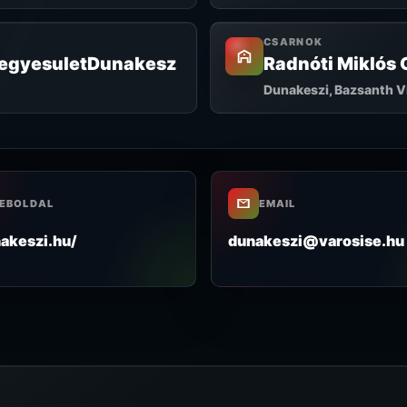
CSARNOK
tegyesuletDunakesz
Radnóti Miklós
Dunakeszi, Bazsanth Vi
EBOLDAL
EMAIL
akeszi.hu/
dunakeszi@varosise.hu