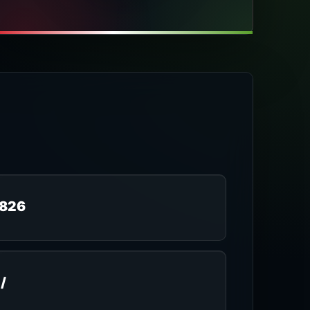
2826
/