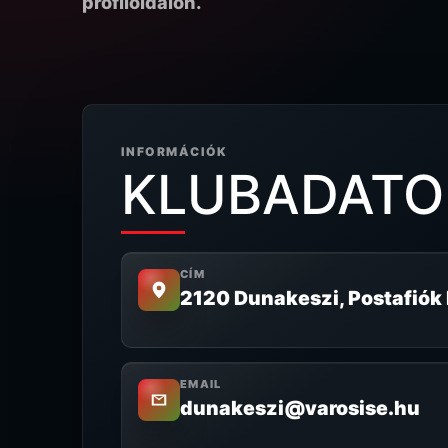
profiloldalon.
INFORMÁCIÓK
KLUBADATO
CÍM
2120 Dunakeszi, Postafiók P
EMAIL
dunakeszi@varosise.hu