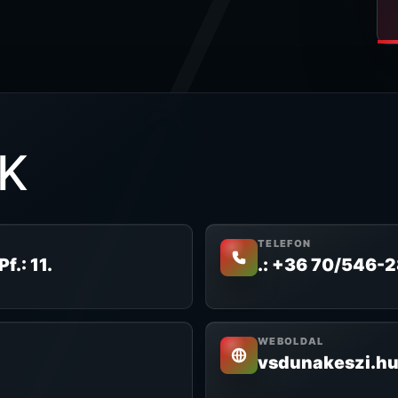
K
TELEFON
f.: 11.
.: +36 70/546-
WEBOLDAL
vsdunakeszi.hu