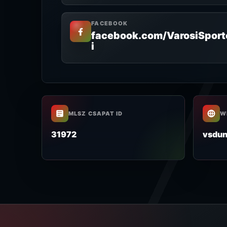
FACEBOOK
facebook.com/VarosiSpor
i
MLSZ CSAPAT ID
W
31972
vsdun