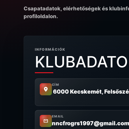
Csapatadatok, elérhetőségek és klubin
profiloldalon.
INFORMÁCIÓK
KLUBADATO
CÍM
6000 Kecskemét, Felsőszé
EMAIL
nncfrogrs1997@gmail.co