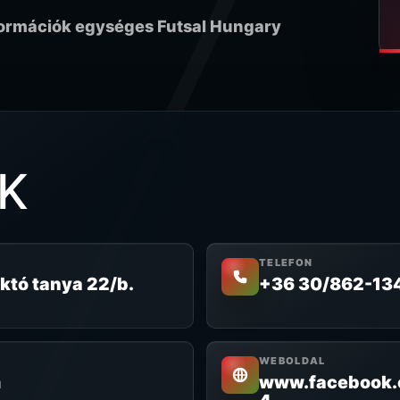
formációk egységes Futsal Hungary
K
TELEFON
któ tanya 22/b.
+36 30/862-13
WEBOLDAL
m
www.facebook.