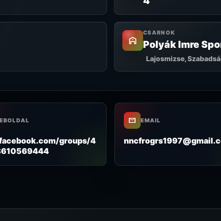
4
CSARNOK
Polyák Imre Spo
Lajosmizse, Szabadság
EBOLDAL
EMAIL
facebook.com/groups/4
nncfrogrs1997@gmail.
8610569444