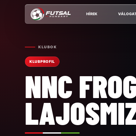
HÍREK
VÁLOGA
KLUBOK
KLUBPROFIL
NNC FRO
LAJOSMI