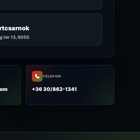
rtcsarnok
 tér 13, 6050
TELEFON
com
+36 30/862-1341