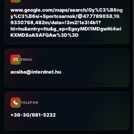
www.google.com/maps/search/Gy%C3%B6ng
y%C3%B6si+Sportcsarnok/@47.7789058,19.
9330768,482m/data=!3m2!1e3!4b1?
hl=hu&entry=ttu&g_ep=EgoyMDI1MDgwNi4wI
KXMDSoASAFQAw%3D%3D
EMAIL
acsiba@interdnet.hu
TELEFON
+36-30/981-5232