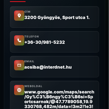
CÍM
3200 Gyöngyös, Sport utca 1.
TELEFON
+36-30/981-5232
EMAIL
acsiba@interdnet.hu
WEBOLDAL
www.google.com/maps/search
/Gy%C3%B6ngy%C3%B6si+Sp
ortcsarnok/@47.7789058,19.9
330768,482m/data=!3m2!1e3!