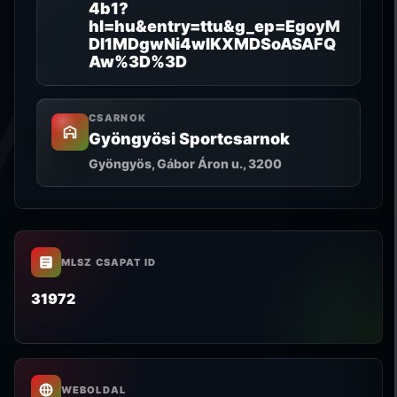
4b1?
hl=hu&entry=ttu&g_ep=EgoyM
DI1MDgwNi4wIKXMDSoASAFQ
Aw%3D%3D
CSARNOK
Gyöngyösi Sportcsarnok
Gyöngyös, Gábor Áron u., 3200
MLSZ CSAPAT ID
31972
WEBOLDAL