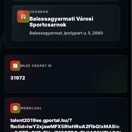
CSARNOK
Balassagyarmati Városi
Sportcsarnok
Balassagyarmat, Ipolypart u. 5, 2660
MLSZ CSAPAT ID
31972
WEBOLDAL
talent2019se.gportal.hu/?
fbclid=IwY2xjawMFX5RleHRuA2FlbQIxMABic