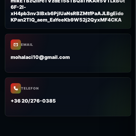
mlkETBzQllFcTVzdE15STBQaThKAR5VTLkBGt
6F-2l-
xH4pb3nv3lBxb6PjlUaNsRBZMtfPaAJLBgEido
KPan2TlQ_aem_EaYeeKb9W52j2QyxMF4CKA
EMAIL
mohalaci10@gmail.com
TELEFON
+36 20/276-0385