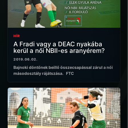
HÍR
A Fradi vagy a DEAC nyakába
kerül a női NBII-es aranyérem?
2019.06.02.
Bajnoki döntőnek beillő összecsapással zárul a női
másodosztály rájátszása. FTC