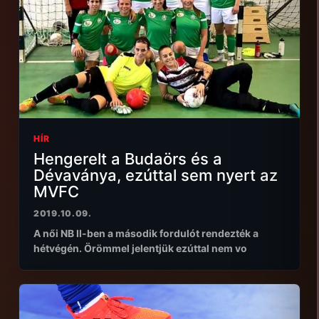
HÍR
Hengerelt a Budaörs és a
Dévaványa, ezúttal sem nyert az
MVFC
2019.10.09.
A női NB II-ben a második fordulót rendezték a
hétvégén. Örömmel jelentjük ezúttal nem vo