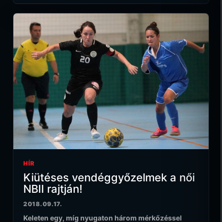
HÍR
Kiütéses vendéggyőzelmek a női
NBII rajtján!
2018.09.17.
Keleten egy, míg nyugaton három mérkőzéssel