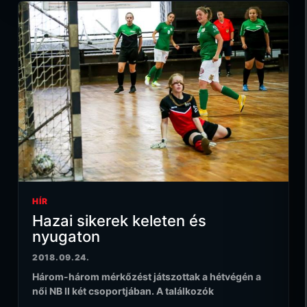
HÍR
Hazai sikerek keleten és
nyugaton
2018.09.24.
Három-három mérkőzést játszottak a hétvégén a
női NB II két csoportjában. A találkozók