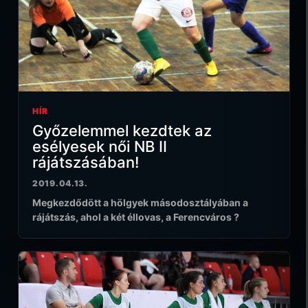
HÍR
Győzelemmel kezdtek az
esélyesek női NB II
rájátszásában!
2019.04.13.
Megkezdődött a hölgyek másodosztályában a
rájátszás, ahol a két éllovas, a Ferencváros ?