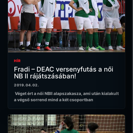
HÍR
Fradi – DEAC versenyfutás a női
NB II rájátszásában!
2019.04.02.
Véget ért a női NBII alapszakasza, ami után kialakult
a végső sorrend mind a két csoportban