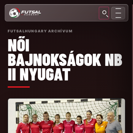
FUTSALHUNGARY ARCHÍVUM
NŐI
BAJNOKSÁGOK NB
II NYUGAT