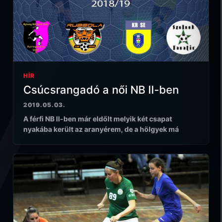
HÍR
Csúcsrangadó a női NB II-ben
2019.05.03.
A férfi NB II-ben már eldőlt melyik két csapat
nyakába került az aranyérem, de a hölgyek má