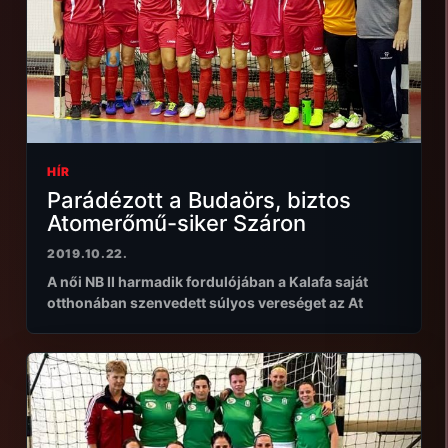
HÍR
Parádézott a Budaörs, biztos
Atomerőmű-siker Száron
2019.10.22.
A női NB II harmadik fordulójában a Kalafa saját
otthonában szenvedett súlyos vereséget az At