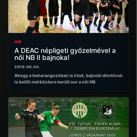
HÍR
A DEAC népligeti győzelmével a
női NB II bajnoka!
2019.06.04.
Ahogy a beharangozóban is írtuk, bajnoki döntőnek
is beillő mérkőzésre került sor a női NB