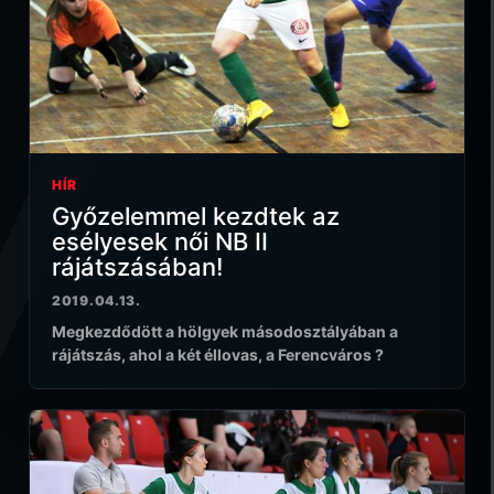
HÍR
Győzelemmel kezdtek az
esélyesek női NB II
rájátszásában!
2019.04.13.
Megkezdődött a hölgyek másodosztályában a
rájátszás, ahol a két éllovas, a Ferencváros ?