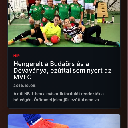
HÍR
Hengerelt a Budaörs és a
Dévaványa, ezúttal sem nyert az
MVFC
2019.10.09.
A női NB II-ben a második fordulót rendezték a
hétvégén. Örömmel jelentjük ezúttal nem vo