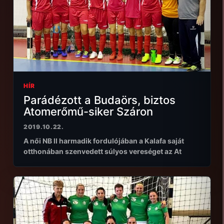
HÍR
Parádézott a Budaörs, biztos
Atomerőmű-siker Száron
2019.10.22.
A női NB II harmadik fordulójában a Kalafa saját
otthonában szenvedett súlyos vereséget az At