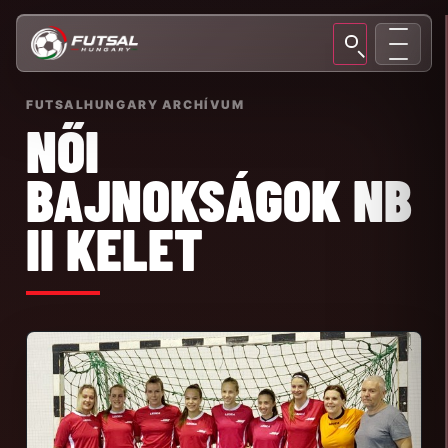
FUTSALHUNGARY ARCHÍVUM
NŐI
BAJNOKSÁGOK NB
II KELET