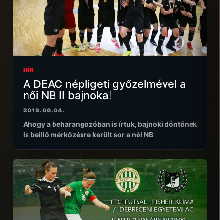
HÍR
A DEAC népligeti győzelmével a
női NB II bajnoka!
2019.06.04.
Ahogy a beharangozóban is írtuk, bajnoki döntőnek
is beillő mérkőzésre került sor a női NB