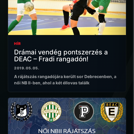
HÍR
Drámai vendég pontszerzés a
DEAC – Fradi rangadón!
2019.05.05.
A rájátszás rangadójára került sor Debrecenben, a
női NB II-ben, ahol a két éllovas találk