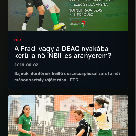
HÍR
A Fradi vagy a DEAC nyakába
kerül a női NBII-es aranyérem?
2019.06.02.
Bajnoki döntőnek beillő összecsapással zárul a női
másodosztály rájátszása. FTC