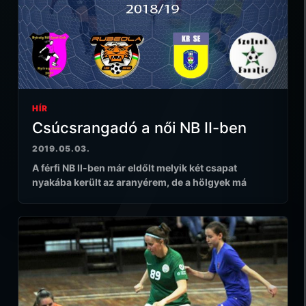
HÍR
Csúcsrangadó a női NB II-ben
2019.05.03.
A férfi NB II-ben már eldőlt melyik két csapat
nyakába került az aranyérem, de a hölgyek má