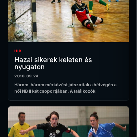
HÍR
Hazai sikerek keleten és
nyugaton
2018.09.24.
Három-három mérkőzést játszottak a hétvégén a
női NB II két csoportjában. A találkozók