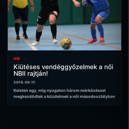
HÍR
Kiütéses vendéggyőzelmek a női
NBII rajtján!
2018.09.17.
Keleten egy, míg nyugaton három mérkőzéssel
megkezdődtek a küzdelmek a női másodosztályban