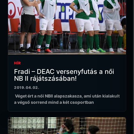
HÍR
Fradi – DEAC versenyfutás a női
NB II rájátszásában!
2019.04.02.
Véget ért a női NBII alapszakasza, ami után kialakult
a végső sorrend mind a két csoportban