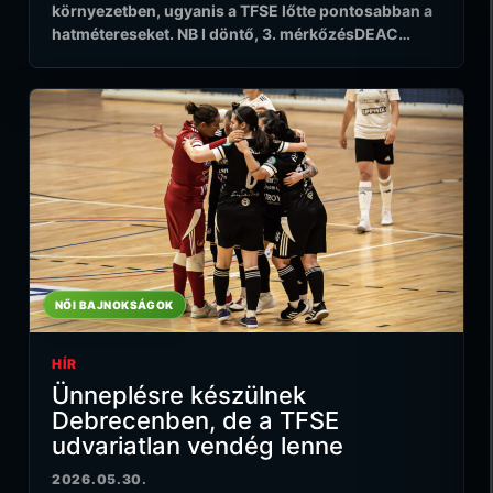
környezetben, ugyanis a TFSE lőtte pontosabban a
hatmétereseket. NB I döntő, 3. mérkőzésDEAC…
NŐI BAJNOKSÁGOK
HÍR
Ünneplésre készülnek
Debrecenben, de a TFSE
udvariatlan vendég lenne
2026.05.30.