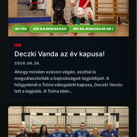
EGYÉB
NŐI BAJNOKSÁGOK
NŐI BAJNOKSÁGOK NB I
HÍR
Deczki Vanda az év kapusa!
2026.06.29.
Ahogy minden szezon végén, ezúttal is
megválasztották a bajnokságok legjobbjait. A
hölgyeknél a Tolna válogatott kapusa, Deczki Vanda
lett a legjobb. A Tolna idén…