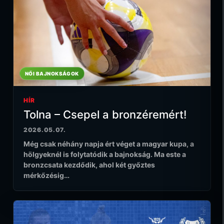
NŐI BAJNOKSÁGOK
HÍR
Tolna – Csepel a bronzéremért!
2026.05.07.
Még csak néhány napja ért véget a magyar kupa, a
hölgyeknél is folytatódik a bajnokság. Ma este a
bronzcsata kezdődik, ahol két győztes
mérkőzésig…