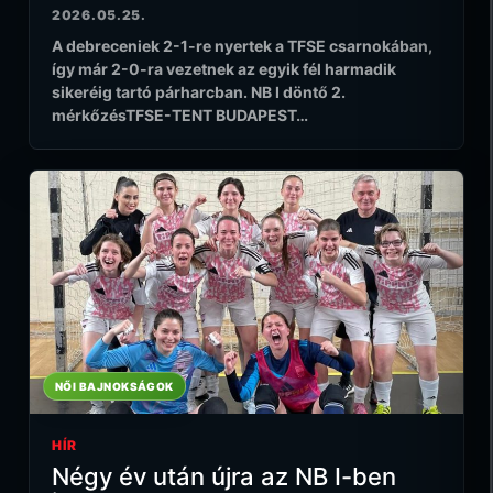
2026.05.25.
A debreceniek 2-1-re nyertek a TFSE csarnokában,
így már 2-0-ra vezetnek az egyik fél harmadik
sikeréig tartó párharcban. NB I döntő 2.
mérkőzésTFSE-TENT BUDAPEST…
NŐI BAJNOKSÁGOK
HÍR
Négy év után újra az NB I-ben