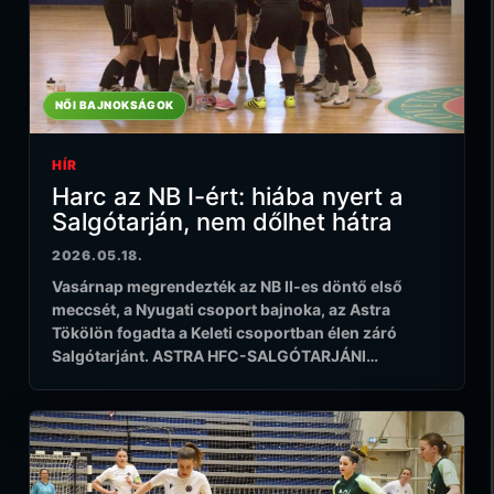
NŐI BAJNOKSÁGOK
HÍR
Harc az NB I-ért: hiába nyert a
Salgótarján, nem dőlhet hátra
2026.05.18.
Vasárnap megrendezték az NB II-es döntő első
meccsét, a Nyugati csoport bajnoka, az Astra
Tökölön fogadta a Keleti csoportban élen záró
Salgótarjánt. ASTRA HFC-SALGÓTARJÁNI…