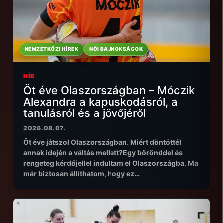
NEMZETKÖZI HÍREK
NŐI BAJNOKSÁGOK
HÍR
Öt éve Olaszországban – Móczik
Alexandra a kapuskodásról, a
tanulásról és a jövőjéről
2026.08.07.
Öt éve játszol Olaszországban. Miért döntöttél
annak idején a váltás mellett?Egy bőrönddel és
rengeteg kérdőjellel indultam el Olaszországba. Ma
már biztosan állíthatom, hogy ez…