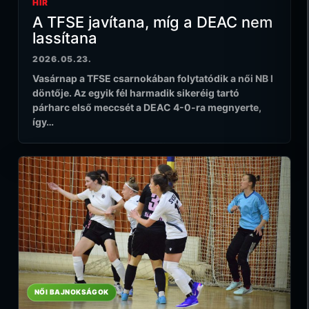
HÍR
A TFSE javítana, míg a DEAC nem
lassítana
2026.05.23.
Vasárnap a TFSE csarnokában folytatódik a női NB I
döntője. Az egyik fél harmadik sikeréig tartó
párharc első meccsét a DEAC 4-0-ra megnyerte,
így…
NŐI BAJNOKSÁGOK