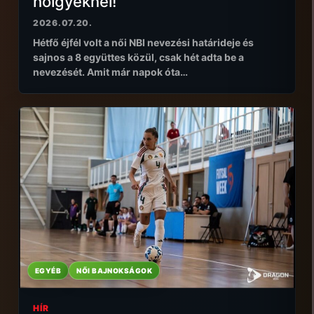
hölgyeknél!
2026.07.20.
Hétfő éjfél volt a női NBI nevezési határideje és
sajnos a 8 együttes közül, csak hét adta be a
nevezését. Amit már napok óta…
EGYÉB
NŐI BAJNOKSÁGOK
HÍR