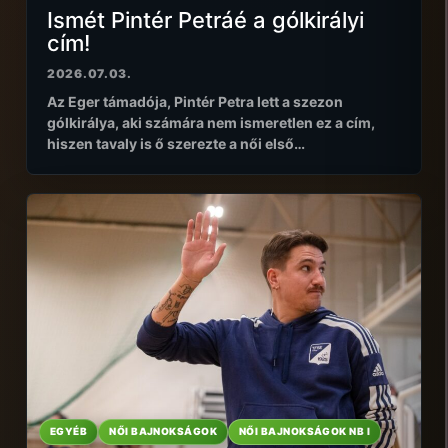
Ismét Pintér Petráé a gólkirályi
cím!
2026.07.03.
Az Eger támadója, Pintér Petra lett a szezon
gólkirálya, aki számára nem ismeretlen ez a cím,
hiszen tavaly is ő szerezte a női első…
EGYÉB
NŐI BAJNOKSÁGOK
NŐI BAJNOKSÁGOK NB I