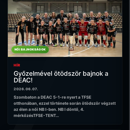
NŐI BAJNOKSÁGOK
HÍR
Győzelmével ötödször bajnok a
DEAC!
2026.06.07.
Szombaton a DEAC 5-1-re nyert a TFSE
otthonában, ezzel története során ötödször végzett
az élen a női NB I-ben. NB I döntő, 4.
mérkőzésTFSE-TENT…