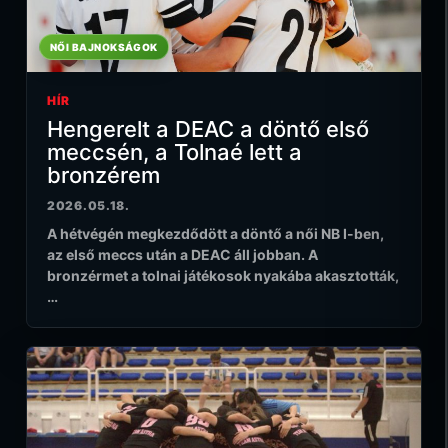
NŐI BAJNOKSÁGOK
HÍR
Hengerelt a DEAC a döntő első
meccsén, a Tolnaé lett a
bronzérem
2026.05.18.
A hétvégén megkezdődött a döntő a női NB I-ben,
az első meccs után a DEAC áll jobban. A
bronzérmet a tolnai játékosok nyakába akasztották,
…