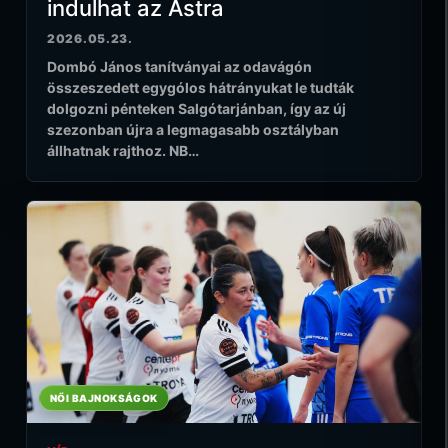
indulhat az Astra
2026.05.23.
Dombó János tanítványai az odavágón
összeszedett egygólos hátrányukat le tudták
dolgozni pénteken Salgótarjánban, így az új
szezonban újra a legmagasabb osztályban
állhatnak rajthoz. NB…
NŐI BAJNOKSÁGOK