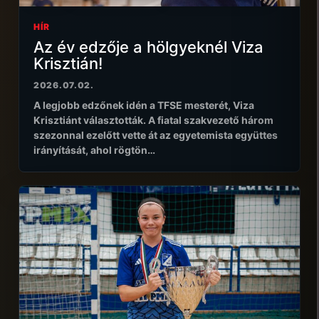
HÍR
Az év edzője a hölgyeknél Viza
Krisztián!
2026.07.02.
A legjobb edzőnek idén a TFSE mesterét, Viza
Krisztiánt választották. A fiatal szakvezető három
szezonnal ezelőtt vette át az egyetemista együttes
irányítását, ahol rögtön…