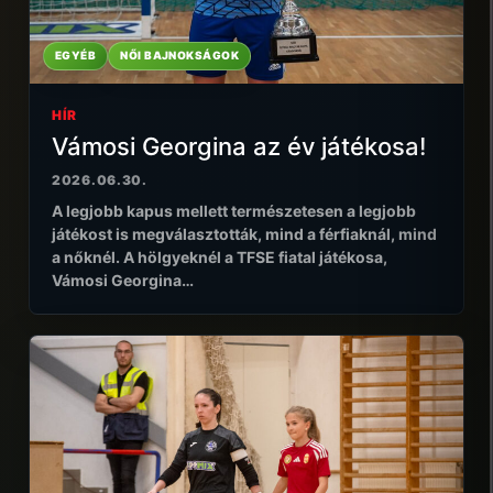
EGYÉB
NŐI BAJNOKSÁGOK
HÍR
Vámosi Georgina az év játékosa!
2026.06.30.
A legjobb kapus mellett természetesen a legjobb
játékost is megválasztották, mind a férfiaknál, mind
a nőknél. A hölgyeknél a TFSE fiatal játékosa,
Vámosi Georgina…