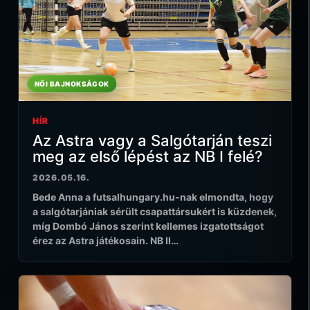
NŐI BAJNOKSÁGOK
HÍR
Az Astra vagy a Salgótarján teszi
meg az első lépést az NB I felé?
2026.05.16.
Bede Anna a futsalhungary.hu-nak elmondta, hogy
a salgótarjániak sérült csapattársukért is küzdenek,
míg Dombó János szerint kellemes izgatottságot
érez az Astra játékosain. NB II…