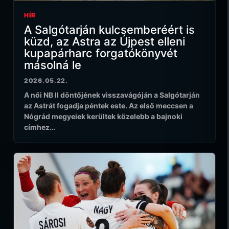
HÍR
A Salgótarján kulcsemberéért is
küzd, az Astra az Újpest elleni
kupapárharc forgatókönyvét
másolná le
2026.05.22.
A női NB II döntőjének visszavágóján a Salgótarján
az Astrát fogadja péntek este. Az első meccsen a
Nógrád megyeiek kerültek közelebb a bajnoki
címhez…