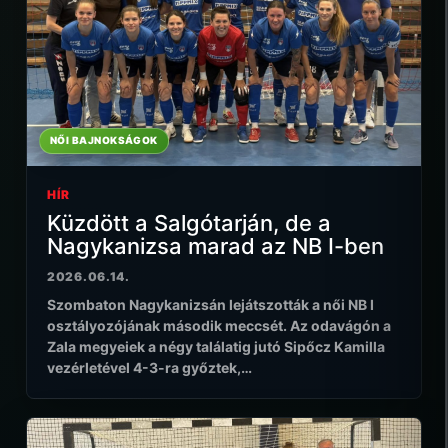
NŐI BAJNOKSÁGOK
HÍR
Küzdött a Salgótarján, de a
Nagykanizsa marad az NB I-ben
2026.06.14.
Szombaton Nagykanizsán lejátszották a női NB I
osztályozójának második meccsét. Az odavágón a
Zala megyeiek a négy találatig jutó Sipőcz Kamilla
vezérletével 4-3-ra győztek,…