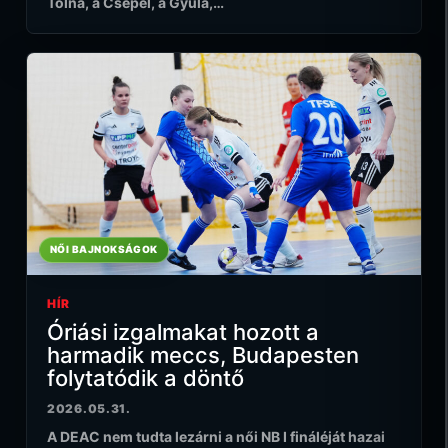
Tolna, a Csepel, a Gyula,…
NŐI BAJNOKSÁGOK
HÍR
Óriási izgalmakat hozott a
harmadik meccs, Budapesten
folytatódik a döntő
2026.05.31.
A DEAC nem tudta lezárni a női NB I fináléját hazai