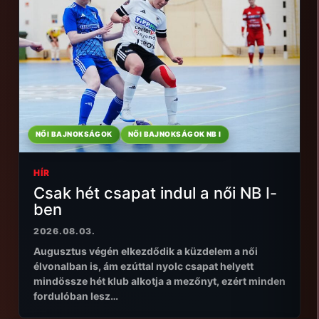
NŐI BAJNOKSÁGOK
NŐI BAJNOKSÁGOK NB I
HÍR
Csak hét csapat indul a női NB I-
ben
2026.08.03.
Augusztus végén elkezdődik a küzdelem a női
élvonalban is, ám ezúttal nyolc csapat helyett
mindössze hét klub alkotja a mezőnyt, ezért minden
fordulóban lesz…