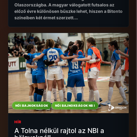
Olaszországba. A magyar válogatott futsalos az
előző évre különösen büszke lehet, hiszen a Bitonto
színeiben két érmet szerzett.…
NŐI BAJNOKSÁGOK
NŐI BAJNOKSÁGOK NB I
HÍR
A Tolna nélkül rajtol az NBI a