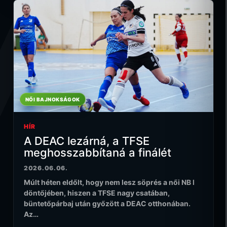
NŐI BAJNOKSÁGOK
HÍR
A DEAC lezárná, a TFSE
meghosszabbítaná a finálét
2026.06.06.
Múlt héten eldőlt, hogy nem lesz söprés a női NB I
döntőjében, hiszen a TFSE nagy csatában,
büntetőpárbaj után győzött a DEAC otthonában.
Az…