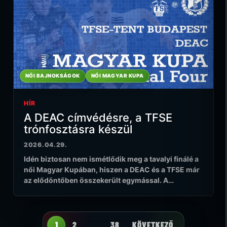
NŐI BAJNOKSÁGOK
NŐI MAGYAR KUPA
HÍR
A DEAC címvédésre, a TFSE
trónfosztásra készül
2026.04.29.
Idén biztosan nem ismétlődik meg a tavalyi finálé a
női Magyar Kupában, hiszen a DEAC és a TFSE már
az elődöntőben összekerült egymással. A…
1
2
…
38
KÖVETKEZŐ