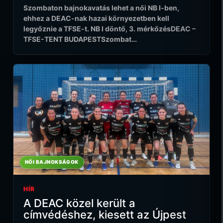
Szombaton bajnokavatás lehet a női NB I-ben,
ehhez a DEAC-nak hazai környezetben kell
legyőznie a TFSE-t. NB I döntő, 3. mérkőzésDEAC –
TFSE-TENT BUDAPESTSzombat…
NŐI BAJNOKSÁGOK
HÍR
A DEAC közel került a
címvédéshez, kiesett az Újpest