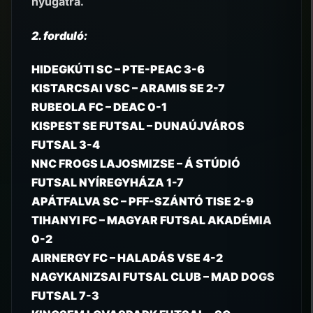
nyugatra.
2. forduló:
HIDEGKÚTI SC – PTE-PEAC 3-6
KISTARCSAI VSC – ARAMIS SE 2-7
RUBEOLA FC – DEAC 0-1
KISPEST SE FUTSAL – DUNAÚJVÁROS
FUTSAL 3-4
NNC FROGS LAJOSMIZSE – Á STÚDIÓ
FUTSAL NYÍREGYHÁZA 1-7
APÁTFALVA SC – PFF-SZÁNTÓ TISE 2-9
TIHANYI FC – MAGYAR FUTSAL AKADÉMIA
0-2
AIRNERGY FC – HALADÁS VSE 4-2
NAGYKANIZSAI FUTSAL CLUB – MAD DOGS
FUTSAL 7-3