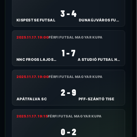
3 - 4
KISPEST SE FUTSAL
DUNAÚJVÁROS FUTSAL
2025.11.17. 19:00
FÉRFI FUTSAL MAGYAR KUPA
1 - 7
NNC FROGS LAJOSMIZSE
A STUDIÓ FUTSAL NYÍREGYHÁZA
2025.11.17. 19:00
FÉRFI FUTSAL MAGYAR KUPA
2 - 9
APÁTFALVA SC
PFF-SZÁNTÓ TISE
2025.11.17. 19:15
FÉRFI FUTSAL MAGYAR KUPA
0 - 2