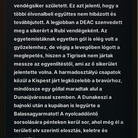
vendégsiker született. Ez azt jelenti, hogy a
többi élvonalbeli együttes nem hibázott és
továbbjutott. A legjobban a DEAC szenvedett
meg a sikerért a Rubi vendégeként. Az
egyetemistáknak egyetlen gól is elég volt a
győzelemhez, de végig a levegőben lógott a
meglepetés, hiszen a Tigrisek nem jártak
messze az egyenlítéstől, ami az ő sikerület
jelentette volna. A harmadosztályú csapatok
közül a Kispest járt legközelebb a bravúrhoz,
mindössze egy góllal maradtak alul a
Dunaújvárossal szemben. A Dunakeszi a
bajnoki után a kupában is legyűrte a
Balassagyarmatot! A nyolcaddöntő
sorsolására pénteken kerül sor, ahol még él a
területi elv szerinti elosztás, keletre és