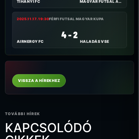
TIHANYI FC
MAGYAR FUTSAL AKADÉMIA
2025.11.17. 19:30
FÉRFI FUTSAL MAGYAR KUPA
4 - 2
AIRNERGY FC
HALADÁS VSE
VISSZA A HÍREKHEZ
TOVÁBBI HÍREK
KAPCSOLÓDÓ