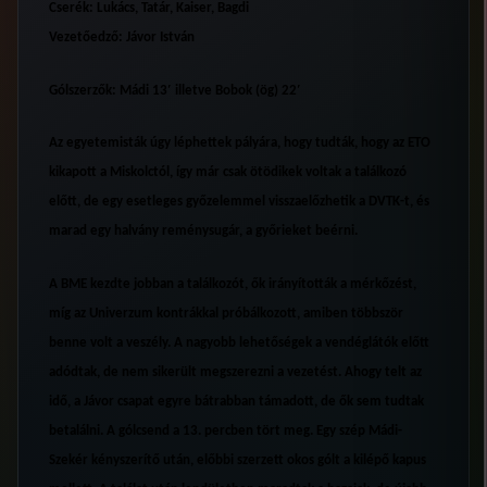
Cserék: Lukács, Tatár, Kaiser, Bagdi
Vezetőedző: Jávor István
Gólszerzők:
Mádi 13′ illetve Bobok (ög) 22′
Az egyetemisták úgy léphettek pályára, hogy tudták, hogy az ETO
kikapott a Miskolctól, így már csak ötödikek voltak a találkozó
előtt, de egy esetleges győzelemmel visszaelőzhetik a DVTK-t, és
marad egy halvány reménysugár, a győrieket beérni.
A BME kezdte jobban a találkozót, ők irányították a mérkőzést,
míg az Univerzum kontrákkal próbálkozott, amiben többször
benne volt a veszély. A nagyobb lehetőségek a vendéglátók előtt
adódtak, de nem sikerült megszerezni a vezetést. Ahogy telt az
idő, a Jávor csapat egyre bátrabban támadott, de ők sem tudtak
betalálni. A gólcsend a 13. percben tört meg. Egy szép Mádi-
Szekér kényszerítő után, előbbi szerzett okos gólt a kilépő kapus