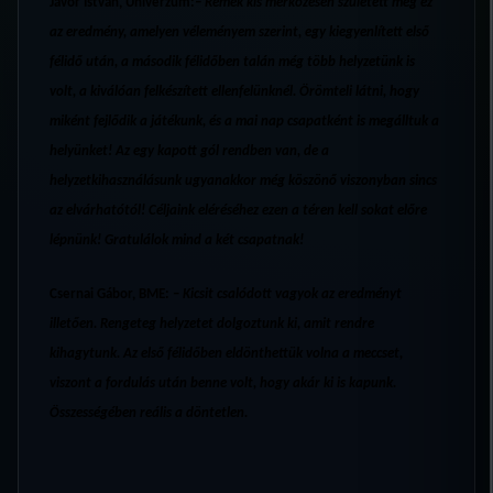
Jávor István, Univerzum:
– Remek kis mérkőzésen született meg ez
az eredmény, amelyen véleményem szerint, egy kiegyenlített első
félidő után, a második félidőben talán még több helyzetünk is
volt, a kiválóan felkészített ellenfelünknél. Örömteli látni, hogy
miként fejlődik a játékunk, és a mai nap csapatként is megálltuk a
helyünket! Az egy kapott gól rendben van, de a
helyzetkihasználásunk ugyanakkor még köszönő viszonyban sincs
az elvárhatótól! Céljaink eléréséhez ezen a téren kell sokat előre
lépnünk! Gratulálok mind a két csapatnak!
Csernai Gábor, BME:
–
Kicsit csalódott vagyok az eredményt
illetően. Rengeteg helyzetet dolgoztunk ki, amit rendre
kihagytunk. Az első félidőben eldönthettük volna a meccset,
viszont a fordulás után benne volt, hogy akár ki is kapunk.
Összességében reális a döntetlen.