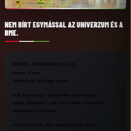
NEM BÍRT EGYMÁSSAL AZ UNIVERZUM ÉS A
BME.
BME FC – UNIVERZUM 1-1 (1-0)
Csömör, 50 néző
Játékvezetők: Gál, Tiringer, Kénoszt
BME:
Winternitz Zs. – Szalkai, Szekér, Urbán, Ganczer
Cserék: Winternitz A., Mádi, Fábián, Bobok, Winternitz K.
Vezetőedző: Csernai Gábor
Univerzum:
Deczki – Beke, Bereczki, Horváth, Görög