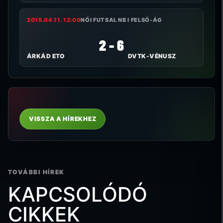
2015.04.11. 12:00
NŐI FUTSAL NB I FELSŐ-ÁG
2 - 6
ÁRKÁD ETO
DVTK-VÉNUSZ
VISSZA A HÍREKHEZ
TOVÁBBI HÍREK
KAPCSOLÓDÓ
CIKKEK