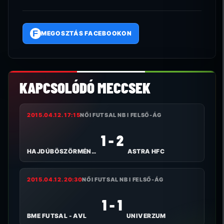
F
MEGOSZTÁS FACEBOOKON
KAPCSOLÓDÓ MECCSEK
2015.04.12. 17:15
NŐI FUTSAL NB I FELSŐ-ÁG
1 - 2
HAJDÚBÖSZÖRMÉNYI TE
ASTRA HFC
2015.04.12. 20:30
NŐI FUTSAL NB I FELSŐ-ÁG
1 - 1
BME FUTSAL - AVL
UNIVERZUM