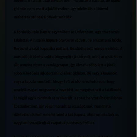
mellett. A találat után lendületben maradtak a hazaiak, de újabb
gól már nem esett a játékrészben, így minimális előnnyel
mehettek szünetre Szekér Anitáék.
A fordulás után hamar egyenlített az Univerzum, egy szerencsés
találattal. A hazaiak kapusa bravúrral védett, de a kipattanó labda,
Borokról a saját kapujába pattant. Kezdődhetett minden elölről. A
második játékrész sokkal kiegyenlítettebb volt, mint az első. Nem
állt annyira vissza a vendégcsapat, így élvezhetőbb lett a játék.
Több lehetőség adódott mind a két oldalon, de vagy a kapusok,
vagy a kapufa mentett. Ahogy telt az idő, érezhető volt, hogy
amelyik csapat megszerzi a vezetést, az megnyerheti a találkozót.
Ez végül egyik oldalnak sem sikerült, a rossz helyzetkihasználásnak
köszönhetően, így végül maradt az igazságosnak mondható
döntetlen. Ki kell emelni mind a két kapust, akik remekeltek és
nagyban hozzájárultak csapatuk pontszerzéséhez.