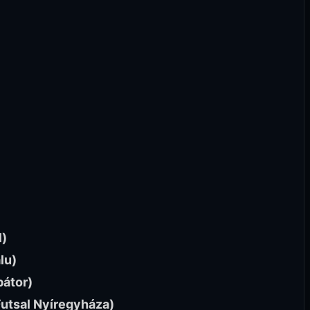
l)
lu)
bátor)
 Futsal Nyíregyháza)