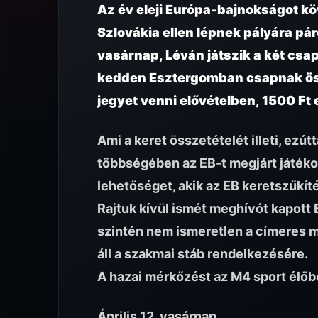
Az év eleji Európa-bajnokságot köv
Szlovákia ellen lépnek pályára pá
vasárnap, Léván játszik a két csa
kedden Esztergomban csapnak öss
jegyet venni elővételben
, 1500 Ft
Ami a keret összetételét illeti, ezút
többségében az EB-t megjárt játéko
lehetőséget, akik az EB keretszűkíté
Rajtuk kívül ismét meghívót kapott B
szintén nem ismeretlen a címeres 
áll a szakmai stáb rendelkezésére.
A hazai mérkőzést az M4 sport élőbe
Április 12. vasárnap