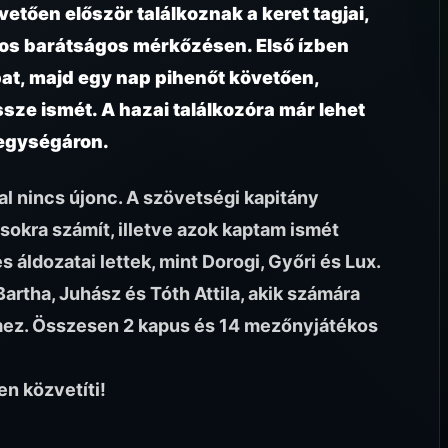
etően először találkoznak a keret tagjai,
ros barátságos mérkőzésen. Első ízben
pat, majd egy nap pihenőt követően,
ze ismét. A hazai találkozóra
már lehet
 egységáron.
tal nincs újonc. A szövetségi kapitány
sokra számít, illetve azok kaptam ismét
s áldozatai lettek, mint Dorogi, Győri és Lux.
artha, Juhász és Tóth Attila, akik számára
mez. Összesen 2 kapus és 14 mezőnyjátékos
n közvetíti!