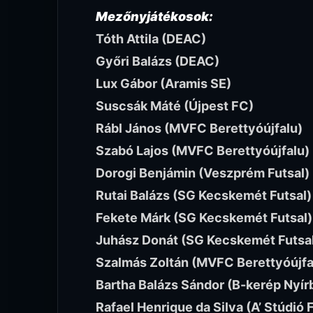
Mezőnyjátékosok:
Tóth Attila (DEAC)
Győri Balázs (DEAC)
Lux Gábor (Aramis SE)
Suscsák Máté (Újpest FC)
Rábl János (MVFC Berettyóújfalu)
Szabó Lajos (MVFC Berettyóújfalu)
Dorogi Benjámin (Veszprém Futsal)
Rutai Balázs (SG Kecskemét Futsal)
Fekete Márk (SG Kecskemét Futsal)
Juhász Donát (SG Kecskemét Futsa
Szalmás Zoltán (MVFC Berettyóújfa
Bartha Balázs Sándor (B-kerép Nyír
Rafael Henrique da Silva (A’ Stúdió