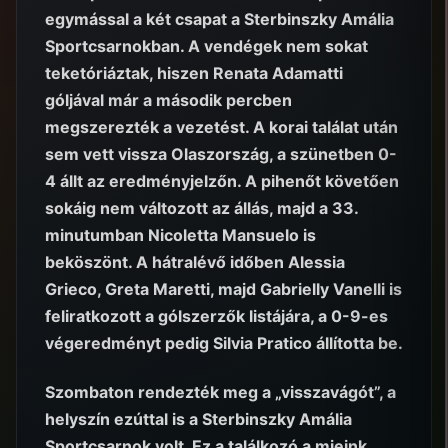
egymással a két csapat a Sterbinszky Amália
Sportcsarnokban. A vendégek nem sokat
teketóriáztak, hiszen Renata Adamatti
góljával már a második percben
megszerezték a vezetést. A korai találat után
sem vett vissza Olaszország, a szünetben 0-
4 állt az eredményjelzőn. A pihenőt követően
sokáig nem változott az állás, majd a 33.
minutumban Nicoletta Mansuelo is
beköszönt. A hátralévő időben Alessia
Grieco, Greta Maretti, majd Gabrielly Vanelli is
feliratkozott a gólszerzők listájára, a 0-9-es
végeredményt pedig Silvia Pratico állította be.
Szombaton rendezték meg a „visszavágót”, a
helyszín ezúttal is a Sterbinszky Amália
Sportcsarnok volt. Ez a találkozó a mieink