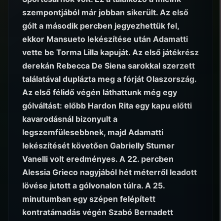
szempontjából már jobban sikerült. Az első
gólt a második percben jegyezhettük fel,
ekkor Mansueto lekészítése után Adamatti
vette be Torma Lilla kapuját. Az első játékrész
derekán Rebecca De Siena sarokkal szerzett
találatával duplázta meg a fórját Olaszország.
Az első félidő végén láthattunk még egy
gólváltást: előbb Hardon Rita egy kapu előtti
kavarodásnál bizonyult a
legszemfülesebbnek, majd Adamatti
lekészítését követően Gabrielly Stumer
Vanelli volt eredményes. A 22. percben
Alessia Grieco nagyjából hét méterről leadott
lövése jutott a gólvonalon túlra. A 25.
minutumban egy szépen felépített
kontratámadás végén Szabó Bernadett