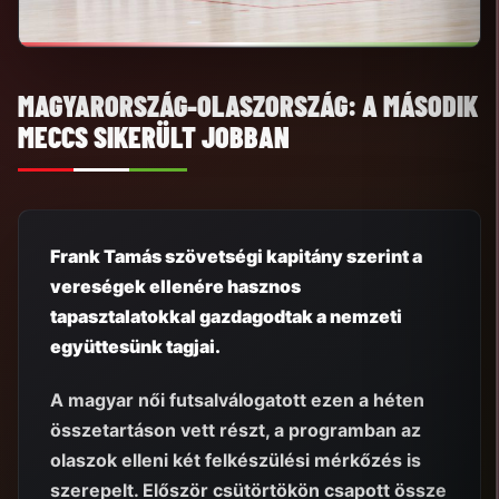
MAGYARORSZÁG-OLASZORSZÁG: A MÁSODIK
MECCS SIKERÜLT JOBBAN
Frank Tamás szövetségi kapitány szerint a
vereségek ellenére hasznos
tapasztalatokkal gazdagodtak a nemzeti
együttesünk tagjai.
A magyar női futsalválogatott ezen a héten
összetartáson vett részt, a programban az
olaszok elleni két felkészülési mérkőzés is
szerepelt. Először csütörtökön csapott össze