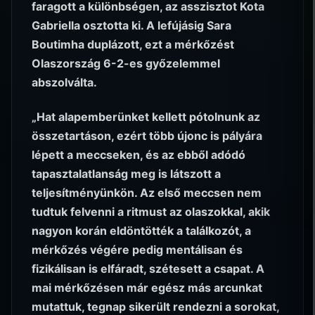
faragott a különbségen, az asszisztot Kota
Gabriella osztotta ki. A lefújásig Sara
Boutimha duplázott, ezt a mérkőzést
Olaszország 6-2-es győzelemmel
abszolválta.
„Hat alapemberünket kellett pótolnunk az
összetartáson, ezért több újonc is pályára
lépett a meccseken, és az ebből adódó
tapasztalatlanság meg is látszott a
teljesítményünkön. Az első meccsen nem
tudtuk felvenni a ritmust az olaszokkal, akik
nagyon korán eldöntötték a találkozót, a
mérkőzés végére pedig mentálisan és
fizikálisan is elfáradt, szétesett a csapat. A
mai mérkőzésen már egész más arcunkat
mutattuk, tegnap sikerült rendezni a sorokat,