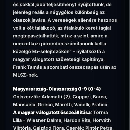
és sokkal jobb teljesítményt nyújtottunk, de
jelenleg reális a négygólos különbség az
olaszok javára. A vereségek ellenére hasznos
volt a két találkozó, az átalakuló keret tagjai
megtapasztalhatták, mi az a szint, amire a
nemzetközi porondon számítanunk kell a
közelgő Eb-selejtezőkön” – nyilatkozta a
magyar válogatott szövetségi kapitánya,
Frank Tamás a szombati összecsapás után az
MLSZ-nek.
Magyarország-Olaszország 0-9 (0-4)
Gólszerzők: Adamatti (2), Coppari, Barca,
Mansuelo, Grieco, Maretti, Vanelli, Pratico
A magyar válogatott összeállítása
: Torma
Lilla – Wiesner Dalma, Hardon Rita, Horváth
Viktória, Gajzágó Flóra. Cserék: Pintér Petra,