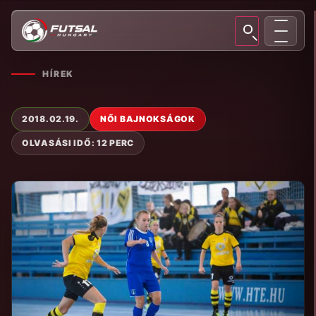
HÍREK
2018.02.19.
NŐI BAJNOKSÁGOK
OLVASÁSI IDŐ: 12 PERC