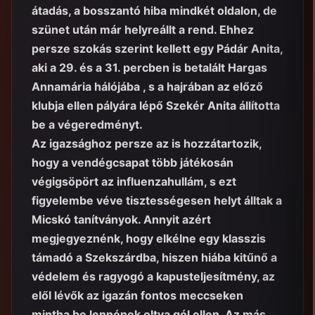
átadás, a bosszantó hiba mindkét oldalon, de
szünet után már helyreállt a rend. Ehhez
persze szokás szerint kellett egy Pádár Anita,
aki a 29. és a 31. percben is betalált Hargas
Annamária hálójába , s a hajrában az előző
klubja ellen pályára lépő Szekér Anita állította
be a végeredményt.
Az igazsághoz persze az is hozzátartozik,
hogy a vendégcsapat több játékosán
végigsöpört az influenzahullám, s ezt
figyelembe véve tisztességesen helyt álltak a
Micskó tanítványok. Annyit azért
megjegyeznénk, hogy elkélne egy klasszis
támadó a Szekszárdba, hiszen hiába kitűnő a
védelem és ragyogó a kapusteljesítmény, az
elől lévők az igazán fontos meccseken
mintha be lennének oltva gól ellen. Az más