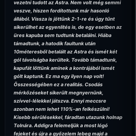
vezetni tudott az Astra. Nem volt még semmi
veszve, hiszen fordítottunk már hasonló
állából. Vissza is jöttünk 2-1-re és úgy tűnt
sikerülhet az egyenlítés is, de egy esetben az
üres kapuba sem tudtunk betalálni. Hiába
támadtunk, a hatodik faultunk után
10méteresből betalált az Astra és ismét két
gól távolságba kerültek. Tovább támadtunk,
kapufát lőttünk aminek a kontrájából ismét
gólt kaptunk. Ez ma egy ilyen nap volt!
Összességében ez a realitás. Csodás
mérkőzéseket sikerült megnyernünk,
szívvel-lélekkel játszva. Ennyi meccsre
azonban nem lehet 110%-an felkészülni!
Kisebb sérülésekkel, fáradtan utazunk holnap
Tolnára. Addigra felemeljük a most lógó
fejeket és újra a győzelem lebeg majd a