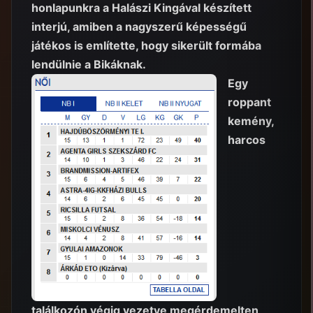
honlapunkra a Halászi Kingával készített
interjú, amiben a nagyszerű képességű
játékos is említette, hogy sikerült formába
lendülnie a Bikáknak.
Egy
roppant
kemény,
harcos
találkozón végig vezetve megérdemelten