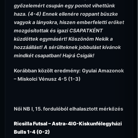
győzelemért csupán egy pontot vihettünk
haza. (4-4) Ennek ellenére roppant büszke
vagyok a lányokra, hiszen emberfeletti erőket
mozgósítottak és igazi CSAPATKÉNT
küzdöttek egymásért! Köszönöm Nekik a
hozzáállást! A sérülteknek jobbulást kívánok
mindkét csapatban! Hajrá Csigák!
Korábban közölt eredmény: Gyulai Amazonok
– Miskolci Vénusz 4-5 (1-3)
Női NB I, 15. fordulóból elhalasztott mérkőzés
Ricsilla Futsal – Astra-4IG-Kiskunfélegyházi
Bulls 1-4 (0-2)