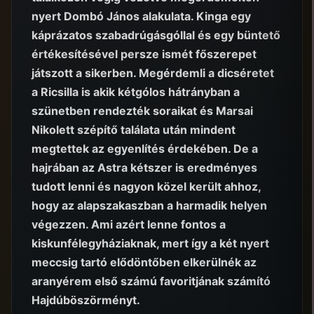
nyert Dombó János alakulata. Kinga egy
káprázatos szabadrúgásgóllal és egy büntető
értékesítésével persze ismét főszerepet
játszott a sikerben. Megérdemli a dicséretet
a Ricsilla is akik kétgólos hátrányban a
szünetben rendezték soraikat és Marsai
Nikolett szépítő találata után mindent
megtettek az egyenlítés érdekében. De a
hajrában az Astra kétszer is eredményes
tudott lenni és nagyon közel került ahhoz,
hogy az alapszakaszban a harmadik helyen
végezzen. Ami azért lenne fontos a
kiskunfélegyháziaknak, mert így a két nyert
meccsig tartó elődöntőben elkerülnék az
aranyérem első számú favoritjának számító
Hajdúböszörményt.