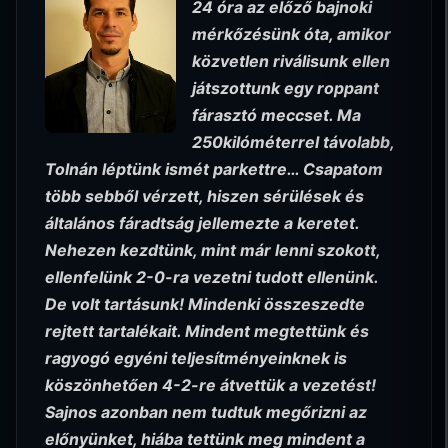
24 óra az előző bajnoki
mérkőzésünk óta, amikor
közvetlen riválisunk ellen
játszottunk egy roppant
fárasztó meccset. Ma
250kilóméterrel távolabb,
Tolnán léptünk ismét parkettre… Csapatom
több sebből vérzett, hiszen sérülések és
általános fáradtság jellemezte a keretet.
Nehezen kezdtünk, mint már lenni szokott,
ellenfelünk 2-0-ra vezetni tudott ellenünk.
De volt tartásunk! Mindenki összeszedte
rejtett tartalékait. Mindent megtettünk és
ragyogó egyéni teljesítményeinknek is
köszönhetően 4-2-re átvettük a vezetést!
Sajnos azonban nem tudtuk megőrizni az
előnyünket, hiába tettünk meg mindent a