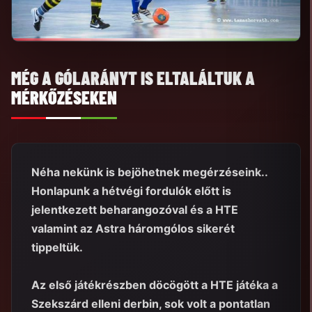
MÉG A GÓLARÁNYT IS ELTALÁLTUK A
MÉRKŐZÉSEKEN
Néha nekünk is bejöhetnek megérzéseink..
Honlapunk a hétvégi fordulók előtt is
jelentkezett beharangozóval és a HTE
valamint az Astra háromgólos sikerét
tippeltük.
Az első játékrészben döcögött a HTE játéka a
Szekszárd elleni derbin, sok volt a pontatlan