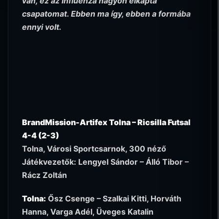
van, ez az influenza nagyon elkapta
csapatomat. Ebben ma így, ebben a formába
ennyi volt.
BrandMission-Artifex Tolna – Ricsilla Futsal
4-4 (2-3)
Tolna, Városi Sportcsarnok, 300 néző
Játékvezetők: Lengyel Sándor – Álló Tibor –
Rácz Zoltán
Tolna:
Ősz Csenge – Szalkai Kitti, Horváth
Hanna, Varga Adél, Üveges Katalin