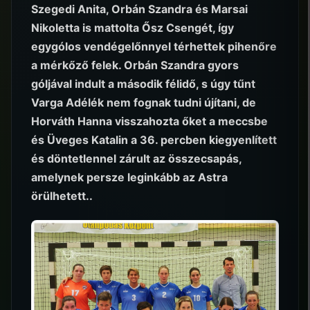
Szegedi Anita, Orbán Szandra és Marsai
Nikoletta is mattolta Ősz Csengét, így
egygólos vendégelőnnyel térhettek pihenőre
a mérkőző felek. Orbán Szandra gyors
góljával indult a második félidő, s úgy tűnt
Varga Adélék nem fognak tudni újítani, de
Horváth Hanna visszahozta őket a meccsbe
és Üveges Katalin a 36. percben kiegyenlített
és döntetlennel zárult az összecsapás,
amelynek persze leginkább az Astra
örülhetett..