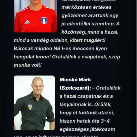
mérkőzésen értékes
győzelmet arattunk egy
jó ellenféllel szemben. A
közönség, mind a hazai,
mind a vendég oldalon, kitett magáért!
Bárcsak minden NB I-es meccsen ilyen
hangulat lenne! Gratulálok a csapatnak, szép
munka volt!
Micskó Márk
(Szekszárd):
–
Gratulálok
a hazai csapatnak és a
lányaimnak is. Örülök,
hogy el tudtunk utazni,
hiszen hetek óta 3-4
egészséges játékosom