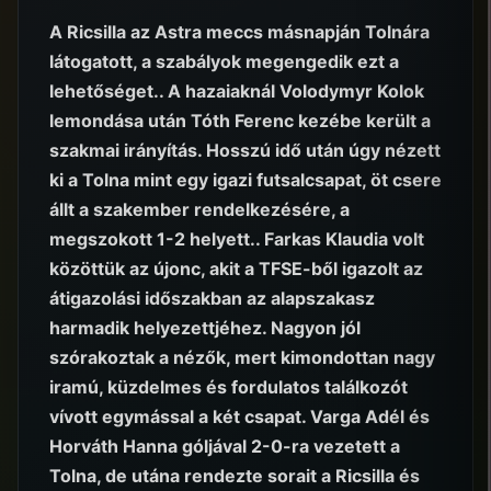
A Ricsilla az Astra meccs másnapján Tolnára
látogatott, a szabályok megengedik ezt a
lehetőséget.. A hazaiaknál Volodymyr Kolok
lemondása után Tóth Ferenc kezébe került a
szakmai irányítás. Hosszú idő után úgy nézett
ki a Tolna mint egy igazi futsalcsapat, öt csere
állt a szakember rendelkezésére, a
megszokott 1-2 helyett.. Farkas Klaudia volt
közöttük az újonc, akit a TFSE-ből igazolt az
átigazolási időszakban az alapszakasz
harmadik helyezettjéhez. Nagyon jól
szórakoztak a nézők, mert kimondottan nagy
iramú, küzdelmes és fordulatos találkozót
vívott egymással a két csapat. Varga Adél és
Horváth Hanna góljával 2-0-ra vezetett a
Tolna, de utána rendezte sorait a Ricsilla és