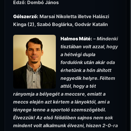
Edző: Dombó János
Gólszerző:
Marsai Nikoletta illetve Halászi
Kinga (2), Szabó Boglárka, Godvár Katalin
Halmos Máté:
–
Mindenki
tisztában volt azzal, hogy
a hétvégi dupla
fordulónk után akár oda
érhetünk a hőn áhított
negyedik helyre. Féltem
attól, hogy a tét
rányomja a bélyegét a meccsre, emiatt a
meccs elején azt kértem a lányoktól, ami a
lényege lenne a sportoló szemszögéből.
Élvezzük! Az első félidőben sajnos nem sok
mindent volt alkalmunk élvezni, hiszen 2-0-ra