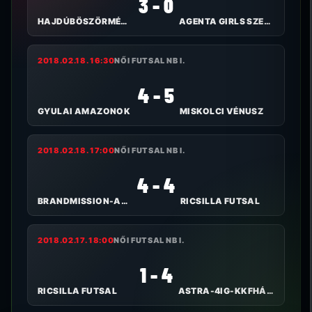
3 - 0
HAJDÚBÖSZÖRMÉNYI TE I.
AGENTA GIRLS SZEKSZÁRD FC
2018.02.18. 16:30
NŐI FUTSAL NB I.
4 - 5
GYULAI AMAZONOK
MISKOLCI VÉNUSZ
2018.02.18. 17:00
NŐI FUTSAL NB I.
4 - 4
BRANDMISSION-ARTIFEX
RICSILLA FUTSAL
2018.02.17. 18:00
NŐI FUTSAL NB I.
1 - 4
RICSILLA FUTSAL
ASTRA-4IG-KKFHÁZI BULLS