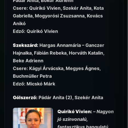
Pádár Anita, Bokor Adrienn
Csere: Quirikó Vivien, Szekér Anita, Kota
Gabriella, Mogyorósi Zsuzsanna, Kovács
Anikó
Edző: Quirikó Vivien
Szekszárd:
Hargas Annamária – Ganczer
Hajnalka, Fábián Rebeka, Horváth Katalin,
Beke Adrienn
Csere: Kágyi Árvácska, Megyes Ágnes,
Buchmüller Petra
Edző: Micskó Márk
Gólszerző:
Pádár Anita (2), Szekér Anita
Quirikó Vivien:
–
Nagyon
jó színvonalú,
fantasztikus hangulatú