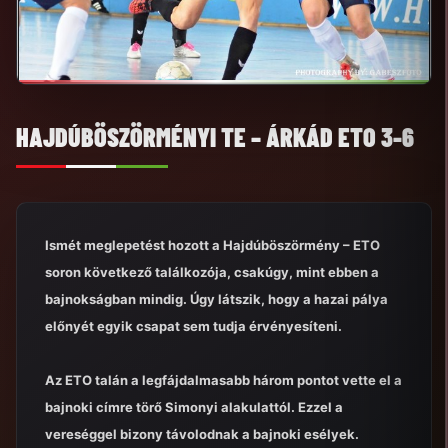
HAJDÚBÖSZÖRMÉNYI TE – ÁRKÁD ETO 3-6
Ismét meglepetést hozott a Hajdúböszörmény – ETO
soron következő találkozója, csakúgy, mint ebben a
bajnokságban mindig. Úgy látszik, hogy a hazai pálya
előnyét egyik csapat sem tudja érvényesíteni.
Az ETO talán a legfájdalmasabb három pontot vette el a
bajnoki címre törő Simonyi alakulattól. Ezzel a
vereséggel bizony távolodnak a bajnoki esélyek.