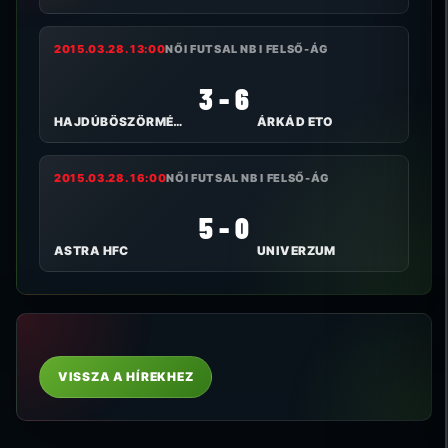
2015.03.28. 13:00
NŐI FUTSAL NB I FELSŐ-ÁG
3 - 6
HAJDÚBÖSZÖRMÉNYI TE
ÁRKÁD ETO
2015.03.28. 16:00
NŐI FUTSAL NB I FELSŐ-ÁG
5 - 0
ASTRA HFC
UNIVERZUM
VISSZA A HÍREKHEZ