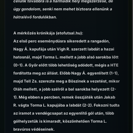
célunk továbbra is a harmadik hely megszerzése, de
úgy gondolom, senki nem mehet biztosra ellenünk a
hátralévő fordulókban.
A mérkőzés krónikája (etofutsal.hu):
Az első perc eseménydúsra sikeredett a rangadón,
Nagy Á. kapufája után Vígh R. szerzett labdát a hazai
hatosnál, majd Torma L. mellett a jobb alsó sarokba lőtt
(0-1). A Győr előtt több lehetőség adódott, mégis a HTE
fordította meg az állást. Előbb Nagy Á. egyenlített (1-1),
majd Tell Zs. szerezte meg a Böszinek a vezetést, mikor
Oláh mellett, a jobb szélről a bal sarokba helyezett (2-
1). Még ebben a percben, remek összjáték után Jakab
R. vágta Torma L. kapujába a labdát (2-2). Fokozni tudta
az iramot a vendégcsapat az egyenlítő gól után, több
gólhelyzetük is kimaradt, köszönhetően Torma L.
bravúros védéseinek.