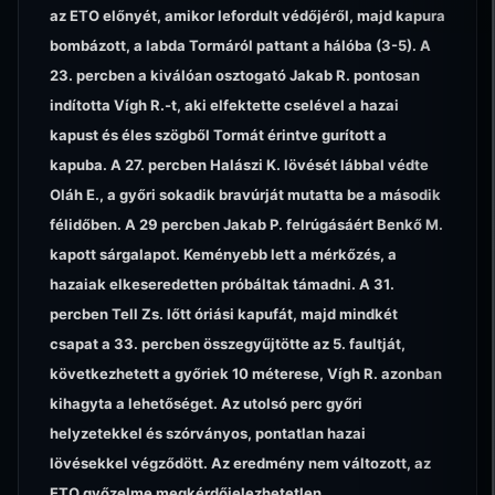
az ETO előnyét, amikor lefordult védőjéről, majd kapura
bombázott, a labda Tormáról pattant a hálóba (3-5). A
23. percben a kiválóan osztogató Jakab R. pontosan
indította Vígh R.-t, aki elfektette cselével a hazai
kapust és éles szögből Tormát érintve gurított a
kapuba. A 27. percben Halászi K. lövését lábbal védte
Oláh E., a győri sokadik bravúrját mutatta be a második
félidőben. A 29 percben Jakab P. felrúgásáért Benkő M.
kapott sárgalapot. Keményebb lett a mérkőzés, a
hazaiak elkeseredetten próbáltak támadni. A 31.
percben Tell Zs. lőtt óriási kapufát, majd mindkét
csapat a 33. percben összegyűjtötte az 5. faultját,
következhetett a győriek 10 méterese, Vígh R. azonban
kihagyta a lehetőséget. Az utolsó perc győri
helyzetekkel és szórványos, pontatlan hazai
lövésekkel végződött. Az eredmény nem változott, az
ETO győzelme megkérdőjelezhetetlen.