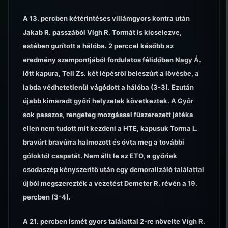
A 13. percben kétérintéses villámgyors kontra után
Jakab R. passzából Vígh R. Tormát is kicselezve,
estében gurított a hálóba. 2 perccel később az
eredmény szempontjából fordulatos félidőben Nagy Á.
lőtt kapura, Tell Zs. két lépésről beleszúrt a lövésbe, a
labda védhetetlenül vágódott a hálóba (3-3). Ezután
újabb kimaradt győri helyzetek következtek. A Győr
sok passzos, rengeteg mozgással fűszerezett játéka
ellen nem tudott mit kezdeni a HTE, kapusuk Torma L.
bravúrt bravúrra halmozott és óvta meg a további
góloktól csapatát. Nem állt le az ETO, a győriek
csodaszép kényszerítő után egy demoralizáló találattal
újból megszerezték a vezetést Demeter R. révén a 19.
percben (3-4).
A 21. percben ismét gyors találattal 2-re növelte Vígh R.