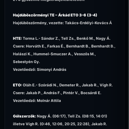
Hajdúböszörményi TE – Árkád ETO 3-6 (3-4)
Hajdúböszörmény, vezette: Takács-Erdélyi-Kovács Á
HTE:
Torma L.- Sándor Z., Tell Zs., Benkő M., Nagy Á.
Csere: Horváth E., Farkas É., Bernhardt B., Bernhardt B.,
Halászi K., Hummel-Smuczer A., Vesszős M.,
Sebestyén Gy.
Vezetőedző: Simonyi András
ETO:
Oláh E.- Szórádi N., Demeter R., Jakab R., Vígh R.
Csere: Jakab P., András F., Pintér V., Bocsárdi E.
Vezetőedző: Molnár Attila
Gólszerzők:
Nagy Á. (06:17), Tell Zs. (08:15, 14:01)
illetve Vígh R. (0:46, 12:06, 20:25, 22:28), Jakab R.