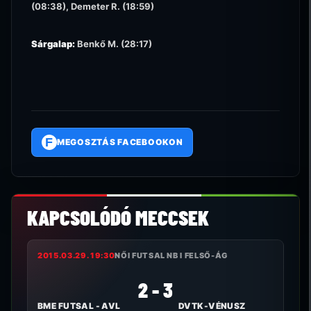
(08:38), Demeter R. (18:59)
Sárgalap:
Benkő M. (28:17)
F
MEGOSZTÁS FACEBOOKON
KAPCSOLÓDÓ MECCSEK
2015.03.29. 19:30
NŐI FUTSAL NB I FELSŐ-ÁG
2 - 3
BME FUTSAL - AVL
DVTK-VÉNUSZ