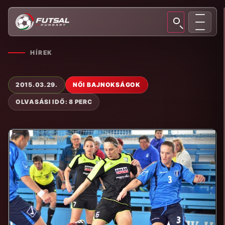
HÍREK
2015.03.29.
NŐI BAJNOKSÁGOK
OLVASÁSI IDŐ: 8 PERC