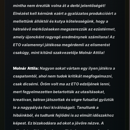
mintha nem éreztük volna át a derbi jelentőségét!
Elnézést kell kérnünk ezért a gyalázatos produkcióért a
mellettünk állóktól és kutya kötelességünk, hogy a
hátralévő mérkőzéseken megszerezzük az ezüstérmet,
amely újoncként ragyogó eredménynek számítana! Az
ETO valamennyi játékosa megérdemli az elismerést
csakúgy, mint kitűnő szakvezetője Molnár Attila!
Molnár Attila:
Nagyon sokat vártam egy ilyen játékra a
csapatomtól, ahol nem tudok kritikát megfogalmazni,
csak dicsérni. Öröm volt ma az ETO edzőjének lenni,
mert fegyelmezetten betartották az utasításokat,
kreatívan, bátran játszottak és végre futsallal győztük
le a nagypályás foci kiválóságait. Tanultunk a
hibáinkból, és tudtunk fejlődni is az elmúlt időszakhoz
képest. Ez bizakodásra ad okot a jövőre nézve. A