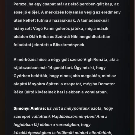
Persze, ha egy csapat már az első percben gólt kap, az
sose jó előjel. A mérkőzés folyamán végig az eredmény
után kellett futnia a hazaiaknak. A támadásoknál
hiányzott Vágó Fanni gólerős játéka, míg a másik
oldalon Oláh Erika és Szórádi Niki megoldhatatlan
feladatot jelentett a Böszörménynek.
A mérkőzés hőse a négy gólt szerző Vígh Renáta, aki a
rájátszásban már 14 gónál tart. Úgy néz ki, hogy
Győrben belátták, hogy nincs jobb megoldás, mint az
alapító lányokra építeni a csapatot, még ha Demeter
Réka üdítő kivételnek hat is ebben a vonulatban.
Simonyi András:
Ez volt a mélypontunk azóta, hogy
szerepet vállaltunk Hajdúböszörményben! Ami a
legjobban fáj ebben a vereségben, hogy
küzdőképességben is felülmúlt minket ellenfelünk,