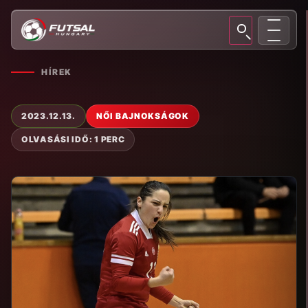
HÍREK
2023.12.13.
NŐI BAJNOKSÁGOK
OLVASÁSI IDŐ: 1 PERC