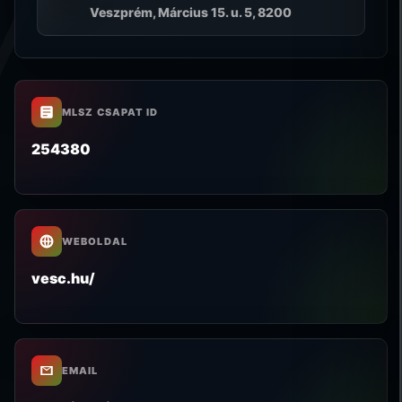
Veszprém, Március 15. u. 5, 8200
MLSZ CSAPAT ID
254380
WEBOLDAL
vesc.hu/
EMAIL