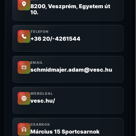
8200, Veszprém, Egyetem út
10.
TELEFON
+36 20/-4261544
EMAIL
schmidmajer.adam@vesc.hu
WEBOLDAL
vesc.hu/
CSARNOK
Március 15 Sportcsarnok