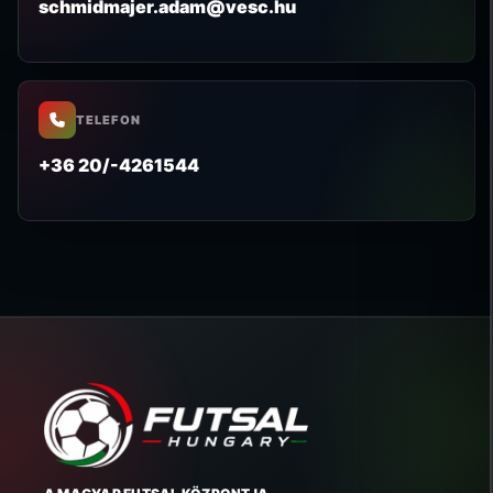
schmidmajer.adam@vesc.hu
TELEFON
+36 20/-4261544