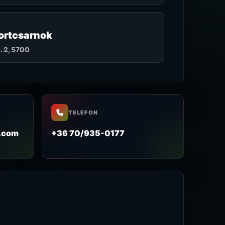
ortcsarnok
. 2, 5700
TELEFON
.com
+36 70/935-0177