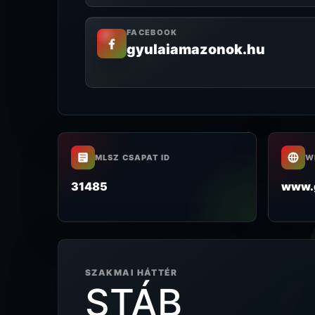
FACEBOOK
gyulaiamazonok.hu
MLSZ CSAPAT ID
W
31485
www.g
SZAKMAI HÁTTÉR
STÁB