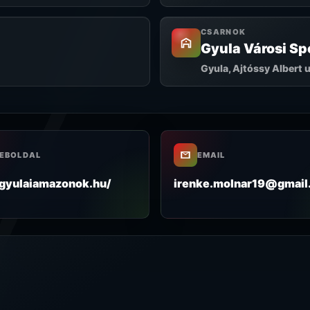
CSARNOK
Gyula Városi Sp
Gyula, Ajtóssy Albert u
EBOLDAL
EMAIL
yulaiamazonok.hu/
irenke.molnar19@gmail