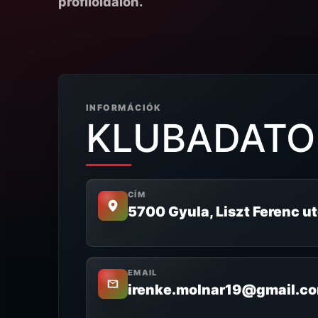
profiloldalon.
INFORMÁCIÓK
KLUBADATO
CÍM
5700 Gyula, Liszt Ferenc ut
EMAIL
irenke.molnar19@gmail.c