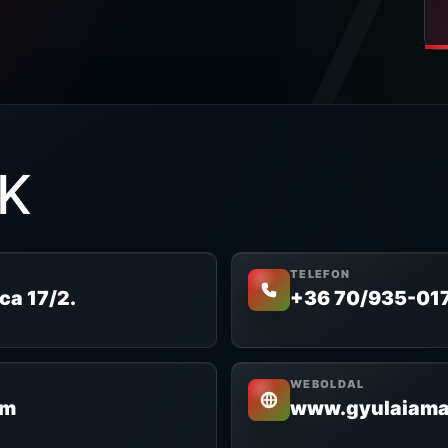
K
TELEFON
ca 17/2.
+36 70/935-01
WEBOLDAL
om
www.gyulaiama