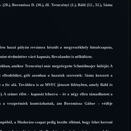
 (28.), Boromisza D. (36.), ill. Trencsényi (1.), Rábl (12., 32.), Sánta
tõen hazai pályán revánsra készült a megyeszékhely futsalcsapata,
amint térdmûtétre váró kapusát, Revalandot is nélkülözte.
rnokban, amikor Trencsényi már megzörgette Schmidmajer hálóját. A
 ellenfelüket, gólt azonban a hazaiak szereztek: Sánta kezezett a
be a léc alá. Továbbra is az MVFC játszott fölényben, amely Rábl és
). A szünet elõtt – kapusát lehozva – öt a négy ellen támadhatott a
tán a veszprémiek kontrázhattak, ám Boromisza Gábor – védõje
mpóból, a Madarász-csapat pedig kezdte elhinni, hogy lehet keresni