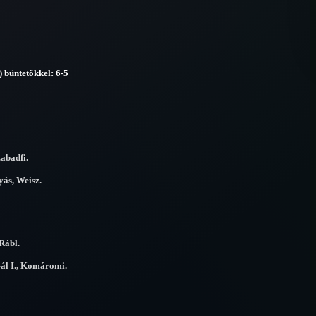
 büntetõkkel: 6-5
abadfi.
yás, Weisz.
Rábl.
Gál I., Komáromi.