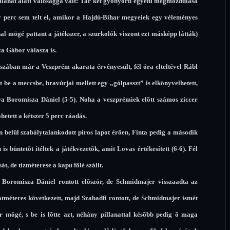
illanat alatt valósággá vált: Tar két gyönyörû egyéni megmozdulása
gy perc sem telt el, amikor a Hajdú-Bihar megyeiek egy véleményes
onal mögé pattant a játékszer, a szurkolók viszont ezt másképp látták)
za Gábor válasza is.
szában már a Veszprém akarata érvényesült, fél óra elteltével Rábl
lt be a meccsbe, bravúrjai mellett egy „gólpasszt” is elkönyvelhetett,
újra Boromisza Dániel (5-5). Noha a veszprémiek elõtt számos ziccer
hetett a kétszer 5 perc ráadás.
 belül szabálytalankodott piros lapot érõen, Finta pedig a második
is büntetõt ítéltek a játékvezetõk, amit Lovas értékesített (6-6). Fél
át, de tízméterese a kapu fölé szállt.
j. Boromisza Dániel rontott elõször, de Schmidmajer visszaadta az
atméteres következett, majd Szabadfi rontott, de Schmidmajer ismét
er mögé, s be is lõtte azt, néhány pillanattal késõbb pedig õ maga