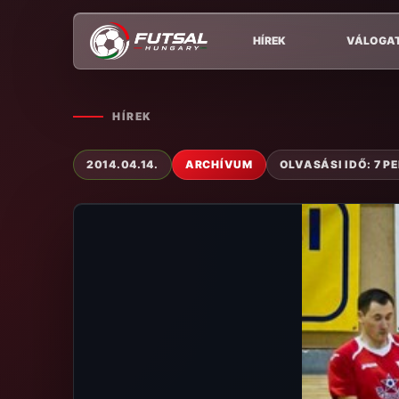
HÍREK
VÁLOGA
HÍREK
2014.04.14.
ARCHÍVUM
OLVASÁSI IDŐ: 7 P