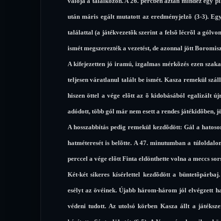
valója a találkozón. A 26. percben aztán mindez egy p
után máris egált mutatott az eredményjelzõ (3-3). E
találattal (a játékvezetõk szerint a felsõ lécrõl a gólv
ismét megszerezték a vezetést, de azonnal jött Boromis
A kifejezetten jó iramú, izgalmas mérkõzés ezen szaka
teljesen váratlanul talált be ismét. Kasza remekül szál
hiszen öttel a vége elõtt az õ kidobásából egalizált 
adódott, több gól már nem esett a rendes játékidõben, jö
A hosszabbítás pedig remekül kezdõdött: Gál a hatoson
hatméteresét is belõtte. A 47. minutumban a túloldalon 
perccel a vége elõtt Finta eldönthette volna a meccs sors
Két-két sikeres kísérlettel kezdõdött a büntetõpárba
esélyt az övéinek. Újabb három-három jól elvégzett h
védeni tudott. Az utolsó körben Kasza állt a játéksz