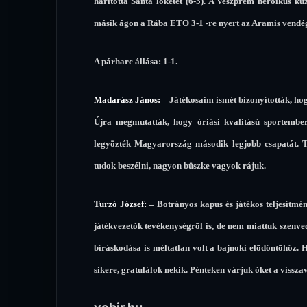
hárította Sánta löketét (6-5). A Veszprém heroikus k
másik ágon a Rába ETO 3-1 -re nyert az Aramis vendégek
A párharc állása: 1-1.
Madarász János:
– Játékosaim ismét bizonyították, hogy
Újra megmutatták, hogy óriási kvalitású sportember
legyõzték Magyarország második legjobb csapatát. T
tudok beszélni, nagyon büszke vagyok rájuk.
Turzó József:
– Botrányos kapus és játékos teljesítm
játékvezetõk tevékenységrõl is, de nem miattuk szenve
bíráskodása is méltatlan volt a bajnoki elõdöntõhöz.
sikere, gratulálok nekik. Pénteken várjuk õket a vissza