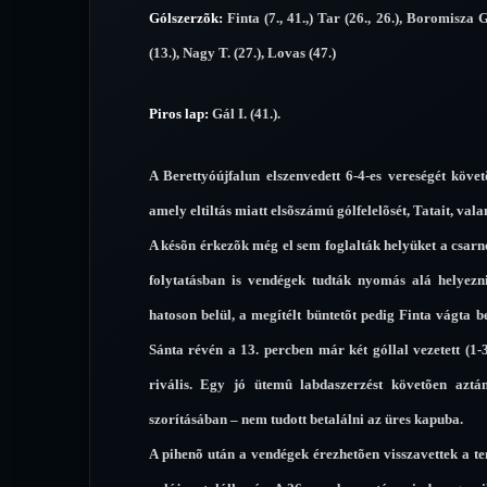
Gólszerzõk:
Finta (7., 41.,) Tar (26., 26.), Boromisza G.
(13.), Nagy T. (27.), Lovas (47.)
Piros lap:
Gál I. (41.).
A Berettyóújfalun elszenvedett 6-4-es vereségét köve
amely eltiltás miatt elsõszámú gólfelelõsét, Tatait, val
A késõn érkezõk még el sem foglalták helyüket a csa
folytatásban is vendégek tudták nyomás alá helyezni
hatoson belül, a megítélt büntetõt pedig Finta vágta 
Sánta révén a 13. percben már két góllal vezetett (1-3
rivális. Egy jó ütemû labdaszerzést követõen az
szorításában – nem tudott betalálni az üres kapuba.
A pihenõ után a vendégek érezhetõen visszavettek a te