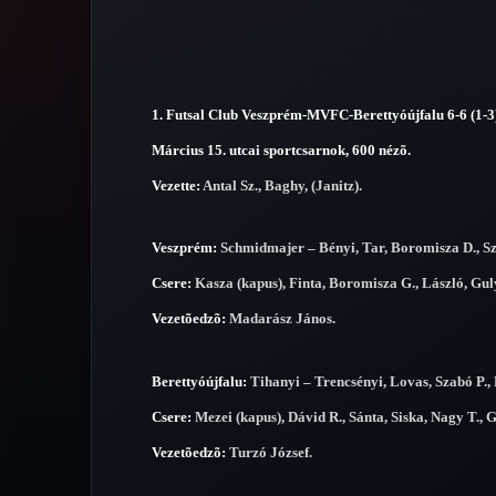
1. Futsal Club Veszprém-MVFC-Berettyóújfalu 6-6 (1-3)
Március 15. utcai sportcsarnok, 600 nézõ.
Vezette:
Antal Sz., Baghy, (Janitz).
Veszprém:
Schmidmajer – Bényi, Tar, Boromisza D., Sz
Csere:
Kasza (kapus), Finta, Boromisza G., László, Gul
Vezetõedzõ:
Madarász János.
Berettyóújfalu:
Tihanyi – Trencsényi, Lovas, Szabó P., 
Csere:
Mezei (kapus), Dávid R., Sánta, Siska, Nagy T., 
Vezetõedzõ:
Turzó József.