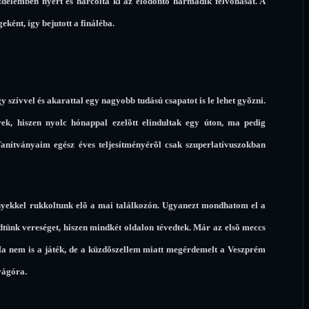
üzdelemben nyert és harcolta ki az elõdöntõ harmadik felvonását. A
ént, így bejutott a fináléba.
 szívvel és akarattal egy nagyobb tudású csapatot is le lehet gyõzni.
ek, hiszen nyolc hónappal ezelõtt elindultak egy úton, ma pedig
anítványaim egész éves teljesítményérõl csak szuperlatívuszokban
ényekkel rukkoltunk elõ a mai találkozón. Ugyanezt mondhatom el a
dtünk vereséget, hiszen mindkét oldalon tévedtek. Már az elsõ meccs
 Ha nem is a játék, de a küzdõszellem miatt megérdemelt a Veszprém
vágóra.