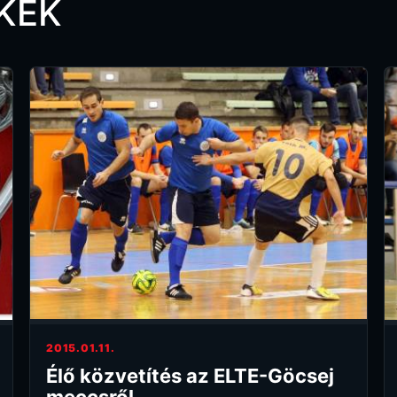
KEK
2015.01.11.
Élő közvetítés az ELTE-Göcsej
meccsről