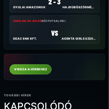
2 - 3
GYULAI AMAZONOK
HAJDÚBÖSZÖRMÉNYI TE
2020.06.30. 00:00
NŐI FUTSAL NB I.
VS
DEAC SNK KFT.
AGENTA GIRLS SZEKSZÁRD FC
VISSZA A HÍREKHEZ
TOVÁBBI HÍREK
KAPCSOLÓDÓ