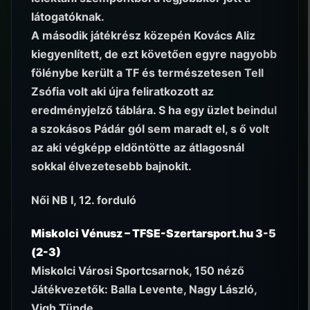
látogatóknak.
A második játékrész közepén Kovács Aliz
kiegyenlített, de ezt követően egyre nagyobb
fölénybe került a TF és természetesen Tell
Zsófia volt aki újra feliratkozott az
eredményjelző táblára. S ha egy üzlet beindul
a szokásos Pádár gól sem maradt el, s ő volt
az aki végképp eldöntötte az átlagosnál
sokkal élvezetesebb bajnokit.
Női NB I, 12. forduló
Miskolci Vénusz – TFSE-Szertarsport.hu 3-5
(2-3)
Miskolci Városi Sportcsarnok, 150 néző
Játékvezetők: Balla Levente, Nagy László,
Vigh Tünde