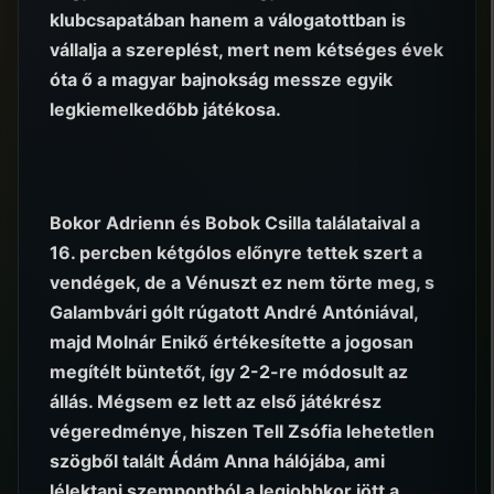
klubcsapatában hanem a válogatottban is
vállalja a szereplést, mert nem kétséges évek
óta ő a magyar bajnokság messze egyik
legkiemelkedőbb játékosa.
Bokor Adrienn és Bobok Csilla találataival a
16. percben kétgólos előnyre tettek szert a
vendégek, de a Vénuszt ez nem törte meg, s
Galambvári gólt rúgatott André Antóniával,
majd Molnár Enikő értékesítette a jogosan
megítélt büntetőt, így 2-2-re módosult az
állás. Mégsem ez lett az első játékrész
végeredménye, hiszen Tell Zsófia lehetetlen
szögből talált Ádám Anna hálójába, ami
lélektani szempontból a legjobbkor jött a