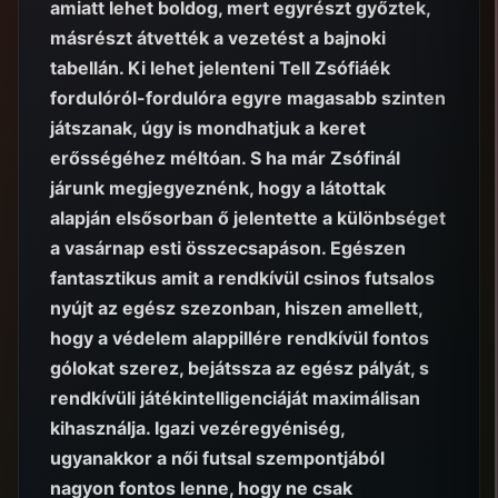
amiatt lehet boldog, mert egyrészt győztek,
másrészt átvették a vezetést a bajnoki
tabellán. Ki lehet jelenteni Tell Zsófiáék
fordulóról-fordulóra egyre magasabb szinten
játszanak, úgy is mondhatjuk a keret
erősségéhez méltóan. S ha már Zsófinál
járunk megjegyeznénk, hogy a látottak
alapján elsősorban ő jelentette a különbséget
a vasárnap esti összecsapáson. Egészen
fantasztikus amit a rendkívül csinos futsalos
nyújt az egész szezonban, hiszen amellett,
hogy a védelem alappillére rendkívül fontos
gólokat szerez, bejátssza az egész pályát, s
rendkívüli játékintelligenciáját maximálisan
kihasználja. Igazi vezéregyéniség,
ugyanakkor a női futsal szempontjából
nagyon fontos lenne, hogy ne csak