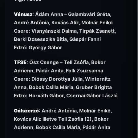
Vénusz
: Ádám Anna – Galambvári Gréta,
André Antónia, Kovács Alíz, Molnár Enikő
Csere: Visnyánszki Dalma, Tirpák Zsanett,
Berki Dzsesszika Bitia, Gáspár Fanni
Edző: György Gábor
TFSE
: Ősz Csenge – Tell Zsófia, Bokor
Adrienn, Pádár Anita, Folk Zsuzsanna
Csere: Dióssy Dorottya Júlia, Winternitz
Anna, Bobok Csilla Mária, Gruber Brigitta
Edző: Horváth Gábor, Csernai Gábor László
Gólszerző
: André Antónia, Molnár Enikő,
Kovács Alíz illetve Tell Zsófia (2), Bokor
Adrienn, Bobok Csilla Mária, Pádár Anita