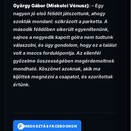
György Gábor (Miskolci Vénusz)
: –
Egy
nagyon jó első félidőt játszottunk, ahogy
szokták mondani: szikrázott a parketta. A
második félidőben sikerült egyenlítenünk,
sajnos a negyedik kapott gólra nem tudtunk
válaszolni, és úgy gondolom, hogy ez a találat
volt a meccs fordulópontja. Az ellenfél
győzelme összességében megérdemeltnek
mondható. Köszönet azoknak, akik ma
kijöttek megnézni a csapatot, és szorítottak
értünk.
F
MEGOSZTÁS FACEBOOKON