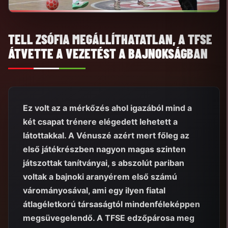
TELL ZSÓFIA MEGÁLLÍTHATATLAN, A TFSE
ÁTVETTE A VEZETÉST A BAJNOKSÁGBAN
Ez volt az a mérkőzés ahol igazából mind a
két csapat trénere elégedett lehetett a
látottakkal. A Vénuszé azért mert főleg az
első játékrészben nagyon magas szinten
játszottak tanítványai, s abszolút pariban
voltak a bajnoki aranyérem első számú
várományosával, ami egy ilyen fiatal
átlagéletkorú társaságtól mindenféleképpen
megsüvegelendő. A TFSE edzőpárosa meg