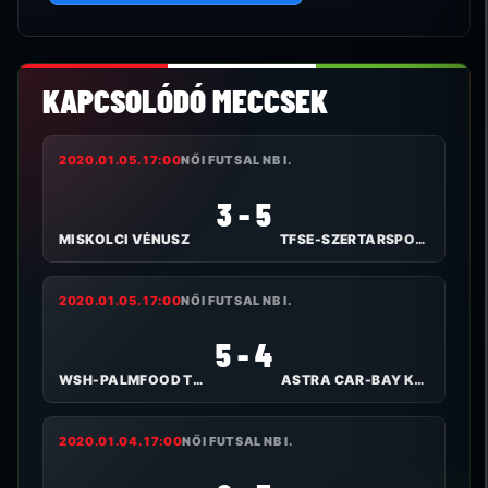
KAPCSOLÓDÓ MECCSEK
2020.01.05. 17:00
NŐI FUTSAL NB I.
3 - 5
MISKOLCI VÉNUSZ
TFSE-SZERTARSPORT.HU
2020.01.05. 17:00
NŐI FUTSAL NB I.
5 - 4
WSH-PALMFOOD TOLNA-MÖZS
ASTRA CAR-BAY KKFHÁZA FC
2020.01.04. 17:00
NŐI FUTSAL NB I.