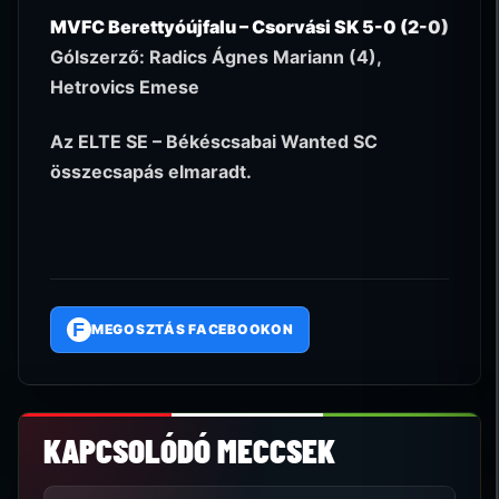
MVFC Berettyóújfalu – Csorvási SK 5-0 (2-0)
Gólszerző: Radics Ágnes Mariann (4),
Hetrovics Emese
Az ELTE SE – Békéscsabai Wanted SC
összecsapás elmaradt.
F
MEGOSZTÁS FACEBOOKON
KAPCSOLÓDÓ MECCSEK