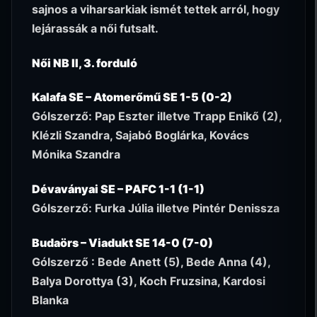
sajnos a viharsarkiak ismét tettek arról, hogy
lejárassák a női futsalt.
Női NB II, 3. forduló
Kalafa SE – Atomerőmű SE 1-5 (0-2)
Gólszerző: Pap Eszter illetve Trapp Enikő (2),
Klézli Szandra, Sajabó Boglárka, Kovács
Mónika Szandra
Dévaványai SE – PAFC 1-1 (1-1)
Gólszerző: Furka Júlia illetve Pintér Denissza
Budaörs – Viadukt SE 14-0 (7-0)
Gólszerző : Bede Anett (5), Bede Anna (4),
Balya Dorottya (3), Koch Fruzsina, Kardosi
Blanka