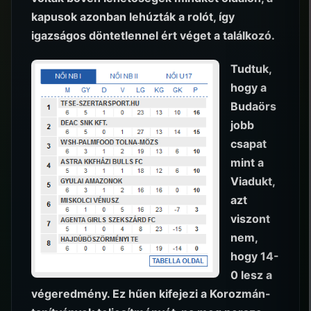
kapusok azonban lehúzták a rolót, így
igazságos döntetlennel ért véget a találkozó.
Tudtuk,
hogy a
Budaörs
jobb
csapat
mint a
Viadukt,
azt
viszont
nem,
hogy 14-
0 lesz a
végeredmény. Ez hűen kifejezi a Korozmán-