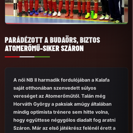
PARÁDÉZOTT A BUDAÖRS, BIZTOS
ATOMERŐMŰ-SIKER SZÁRON
A női NB II harmadik fordulójában a Kalafa
saját otthonában szenvedett súlyos
vereséget az Atomerőműtől. Talán még
Horváth György a paksiak amúgy általában
mindig optimista trénere sem hitte volna,
hogy együttese négygólos diadalt fog aratni
Száron. Már az első játékrész felénél érett a