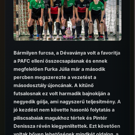
Bármilyen furcsa, a Dévaványa volt a favoritja
a PAFC elleni összecsapásnak és ennek
megfelelően Furka Júlia már a második
percben megszerezte a vezetést a
másodosztály újoncának. A kitűnő
futsalosnak ez volt harmadik bajnokiján a
negyedik gólja, ami nagyszerű teljesítmény. A
jó kezdést nem követte hasonló folytatás a
piliscsabaiak magukhoz tértek és Pintér
Denissza révén kiegyenlítettek. Ezt követően
voltak bőven lehetőségek mindkét oldalon, a