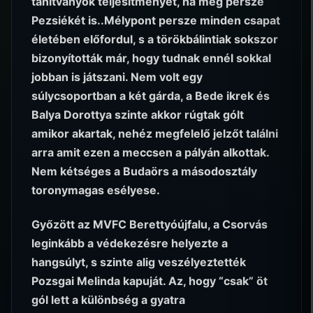
tanítványok teljesítményét, na meg persze
Pezsiékét is..Mélypont persze minden csapat
életében előfordul, s a törökbálintiak sokszor
bizonyították már, hogy tudnak ennél sokkal
jobban is játszani. Nem volt egy
súlycsoportban a két gárda, a Bede ikrek és
Balya Dorottya szinte akkor rúgtak gólt
amikor akartak, nehéz megfelelő jelzőt találni
arra amit ezen a meccsen a pályán alkottak.
Nem kétséges a Budaörs a másodosztály
toronymagas esélyese.
Győzött az MVFC Berettyóújfalu, a Csorvás
leginkább a védekezésre helyezte a
hangsúlyt, s szinte alig veszélyeztették
Pozsgai Melinda kapuját. Az, hogy “csak” öt
gól lett a különbség a gyatra