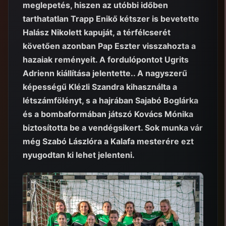
meglepetés, hiszen az utóbbi időben
tarthatatlan Trapp Enikő kétszer is bevetette
Halász Nikolett kapuját, a térfélcserét
követően azonban Pap Eszter visszahozta a
hazaiak reményeit. A fordulópontot Ugrits
Adrienn kiállítása jelentette.. A nagyszerű
képességű Klézli Szandra kihasználta a
létszámfölényt, s a hajrában Sajabó Boglárka
és a bombaformában játszó Kovács Mónika
biztosította be a vendégsikert. Sok munka vár
még Szabó Lászlóra a Kalafa mesterére ezt
nyugodtan ki lehet jelenteni.