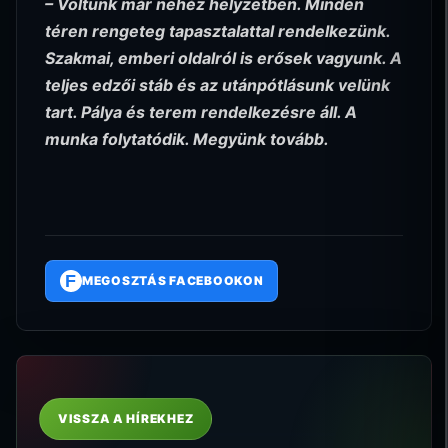
– Voltunk már nehéz helyzetben. Minden
téren rengeteg tapasztalattal rendelkezünk.
Szakmai, emberi oldalról is erősek vagyunk. A
teljes edzői stáb és az utánpótlásunk velünk
tart. Pálya és terem rendelkezésre áll. A
munka folytatódik. Megyünk tovább.
F
MEGOSZTÁS FACEBOOKON
VISSZA A HÍREKHEZ