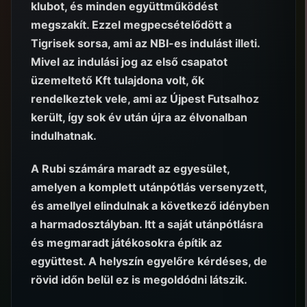
klubot, és minden együttműködést
megszakít. Ezzel megpecsételődött a
Tigrisek sorsa, ami az NBI-es indulást illeti.
Mivel az indulási jog az első csapatot
üzemeltető Kft tulajdona volt, ők
rendelkeztek vele, ami az Újpest Futsalhoz
került, így sok év után újra az élvonalban
indulhatnak.
A Rubi számára maradt az egyesület,
amelyen a komplett utánpótlás versenyzett,
és amellyel elindulnak a következő idényben
a harmadosztályban. Itt a saját utánpótlásra
és megmaradt játékosokra építik az
együttest. A helyszín egyelőre kérdéses, de
rövid időn belül ez is megoldódni látszik.