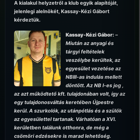
A kialakul helyzetről a klub egyik alapítóját,
jelenlegi alelnökét, Kassay-Kézi Gábort
kérdeztük.
Kassay-Kézi Gábor:
–
Miután az anyagi és
tárgyi feltételek
veszélybe kerültek, az
egyesület vezetése az
NBIII-as indulás mellett
döntött. Az NB I-es jog ,
az azt működtető kft. tulajdonában volt, így az
egy tulajdonosváltás keretében Újpestre
kerül. A szurkolók, az utánpótlás és a szülők
az egyesülettel tartanak. Várhatóan a XVI.
kerületben találunk otthonra, de még a
csömöri edzésekre is marad lehetőség.