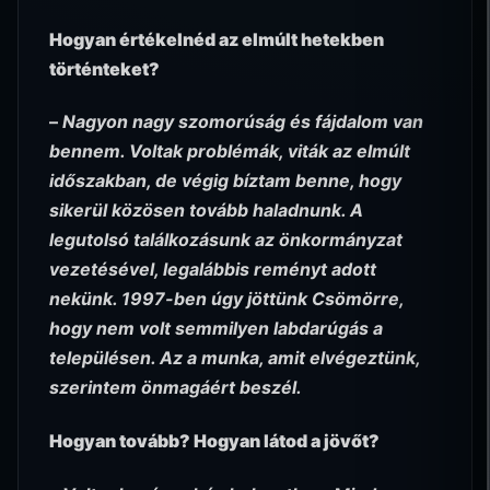
Hogyan értékelnéd az elmúlt hetekben
történteket?
–
Nagyon nagy szomorúság és fájdalom van
bennem. Voltak problémák, viták az elmúlt
időszakban, de végig bíztam benne, hogy
sikerül közösen tovább haladnunk. A
legutolsó találkozásunk az önkormányzat
vezetésével, legalábbis reményt adott
nekünk. 1997-ben úgy jöttünk Csömörre,
hogy nem volt semmilyen labdarúgás a
településen. Az a munka, amit elvégeztünk,
szerintem önmagáért beszél.
Hogyan tovább? Hogyan látod a jövőt?