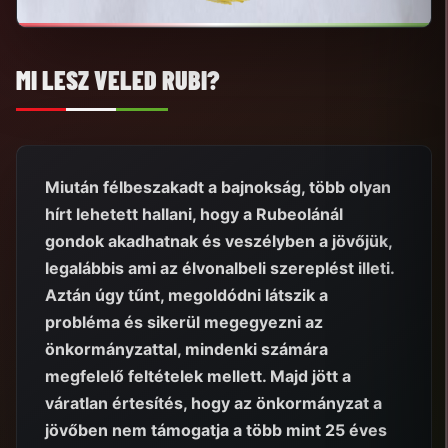
MI LESZ VELED RUBI?
Miután félbeszakadt a bajnokság, több olyan
hírt lehetett hallani, hogy a Rubeolánál
gondok akadhatnak és veszélyben a jövőjük,
legalábbis ami az élvonalbeli szereplést illeti.
Aztán úgy tűnt, megoldódni látszik a
probléma és sikerül megegyezni az
önkormányzattal, mindenki számára
megfelelő feltételek mellett. Majd jött a
váratlan értesítés, hogy az önkormányzat a
jövőben nem támogatja a több mint 25 éves