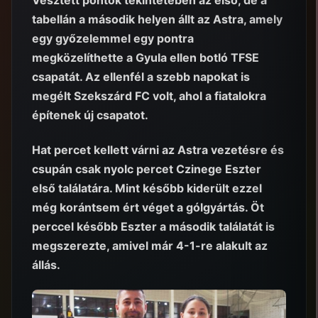
Vesztett pontok tekintetében az első, de a
tabellán a második helyen állt az Astra, amely
egy győzelemmel egy pontra
megközelíthette a Gyula ellen botló TFSE
csapatát. Az ellenfél a szebb napokat is
megélt Szekszárd FC volt, ahol a fiatalokra
építenek új csapatot.
Hat percet kellett várni az Astra vezetésre és
csupán csak nyolc percet Czinege Eszter
első találatára. Mint később kiderült ezzel
még korántsem ért véget a gólgyártás. Öt
perccel később Eszter a második találatát is
megszerezte, amivel már 4-1-re alakult az
állás.