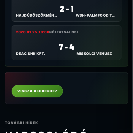
2 - 1
HAJDÚBÖSZÖRMÉNYI TE
WSH-PALMFOOD TOLNA-MÖZS
2020.01.25. 19:00
NŐI FUTSAL NB I.
7 - 4
DEAC SNK KFT.
MISKOLCI VÉNUSZ
VISSZA A HÍREKHEZ
TOVÁBBI HÍREK