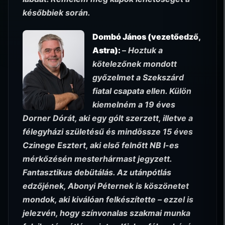
későbbiek során.
Dombó János (vezetőedző,
Astra):
–
Hoztuk a
kötelezőnek mondott
győzelmet a Szekszárd
fiatal csapata ellen. Külön
kiemelném a 19 éves
Dorner Dórát, aki egy gólt szerzett, illetve a
félegyházi születésű és mindössze 15 éves
Czinege Esztert, aki első felnőtt NB I-es
mérkőzésén mesterhármast jegyzett.
Fantasztikus debütálás. Az utánpótlás
edzőjének, Abonyi Péternek is köszönetet
mondok, aki kiválóan felkészítette – ezzel is
jelezvén, hogy színvonalas szakmai munka