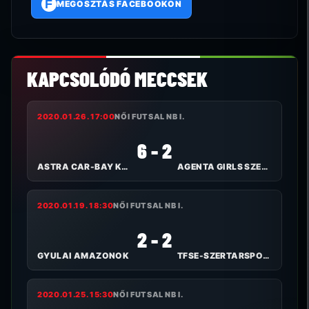
F
MEGOSZTÁS FACEBOOKON
KAPCSOLÓDÓ MECCSEK
2020.01.26. 17:00
NŐI FUTSAL NB I.
6 - 2
ASTRA CAR-BAY KKFHÁZA FC
AGENTA GIRLS SZEKSZÁRD FC
2020.01.19. 18:30
NŐI FUTSAL NB I.
2 - 2
GYULAI AMAZONOK
TFSE-SZERTARSPORT.HU
2020.01.25. 15:30
NŐI FUTSAL NB I.