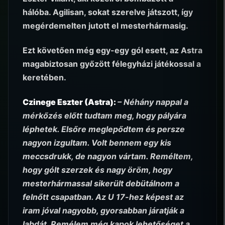
hálóba. Agilisan, sokat szerelve játszott, így
megérdemelten jutott el mesterhármasig.
Ezt követően még egy-egy gól esett, az Astra
magabiztosan győzött félegyházi játékossal a
keretében.
Czinege Eszter (Astra):
– Néhány nappal a
mérkőzés előtt tudtam meg, hogy pályára
léphetek. Elsőre meglepődtem és persze
nagyon izgultam. Volt bennem egy kis
meccsdrukk, de nagyon vártam. Reméltem,
hogy gólt szerzek és nagy öröm, hogy
mesterhármassal sikerült debütálnom a
felnőtt csapatban. Az U 17-hez képest az
iram jóval nagyobb, gyorsabban járatják a
labdát. Remélem még kapok lehetőséget a