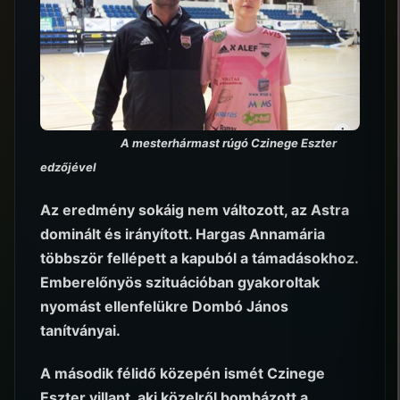
A mesterhármast rúgó Czinege Eszter
edzőjével
Az eredmény sokáig nem változott, az Astra
dominált és irányított. Hargas Annamária
többször fellépett a kapuból a támadásokhoz.
Emberelőnyös szituációban gyakoroltak
nyomást ellenfelükre Dombó János
tanítványai.
A második félidő közepén ismét Czinege
Eszter villant, aki közelről bombázott a