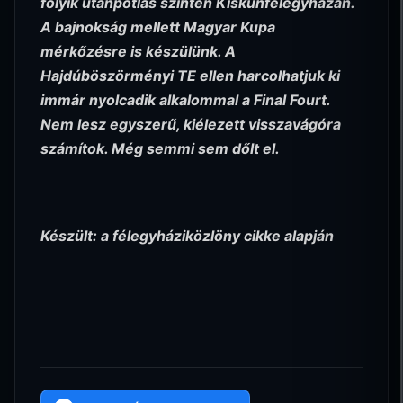
folyik utánpótlás szinten Kiskunfélegyházán.
A bajnokság mellett Magyar Kupa
mérkőzésre is készülünk. A
Hajdúböszörményi TE ellen harcolhatjuk ki
immár nyolcadik alkalommal a Final Fourt.
Nem lesz egyszerű, kiélezett visszavágóra
számítok. Még semmi sem dőlt el.
Készült: a félegyháziközlöny cikke alapján