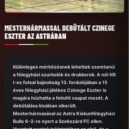
MESTERHÁRMASSAL DEBÜTÁLT CZINEGE
ESZTER AZ ASTRÁBAN
Különleges mérkőzésnek lehettek szemtanúi
a félegyházi szurkolók és drukkerek. A női NB
I-es futsal bajnokság 13. fordulójában a 15
éves félegyházi játékos Czinege Eszter is
magára húzhatta a felnőtt csapat mezét. A
debütálása kiválóan sikerült.
Mesterhármasával az Astra Kiskunfélegyházi
Bulls 6-2-re nyert a Szekszárd FC ellen.