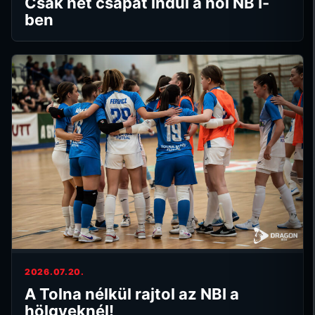
Csak hét csapat indul a női NB I-
ben
2026.07.20.
A Tolna nélkül rajtol az NBI a
hölgyeknél!