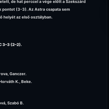
etett, de hat perccel a vége előtt a Szekszárd
yik pontot (3-3). Az Astra csapata sem
ő helyét az első osztályban.
 3–3 (2–2).
rova, Ganczer.
Horváth K., Beke.
nová, Szabó B.