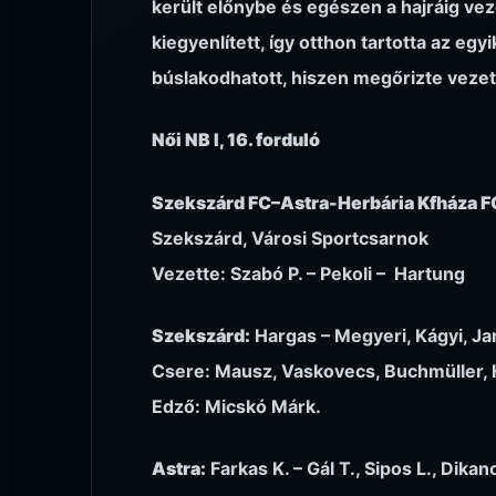
került előnybe és egészen a hajráig vez
kiegyenlített, így otthon tartotta az eg
búslakodhatott, hiszen megőrizte vezet
Női NB I, 16. forduló
Szekszárd FC–Astra-Herbária Kfháza FC
Szekszárd, Városi Sportcsarnok
Vezette: Szabó P. – Pekoli – Hartung
Szekszárd:
Hargas – Megyeri, Kágyi, Ja
Csere: Mausz, Vaskovecs, Buchmüller, 
Edző: Micskó Márk.
Astra:
Farkas K. – Gál T., Sipos L., Dika