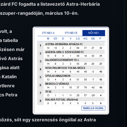
zárd FC fogadta a listavezető Astra-Herbária
. szuper-rangadóján, március 10-én.
olt, a
 tabella
kőzésen már
lévő Astrás
gása alatt
 Katalin
etlenre
ics Petra
kőzés, sőt egy szerencsés öngóllal az Astra