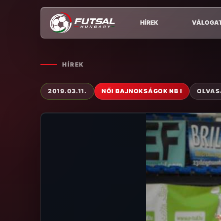
HÍREK
VÁLOGA
HÍREK
2019.03.11.
NŐI BAJNOKSÁGOK NB I
OLVASÁ