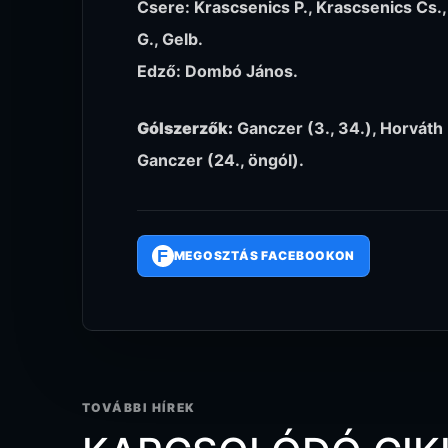
Csere: Krascsenics P., Krascsenics Cs.,
G., Gelb.
Edző: Dombó János.
Gólszerzők:
Ganczer (3., 34.), Horváth K.
Ganczer (24., öngól).
F
MEGOSZTÁS FACEBOOKON
TOVÁBBI HÍREK