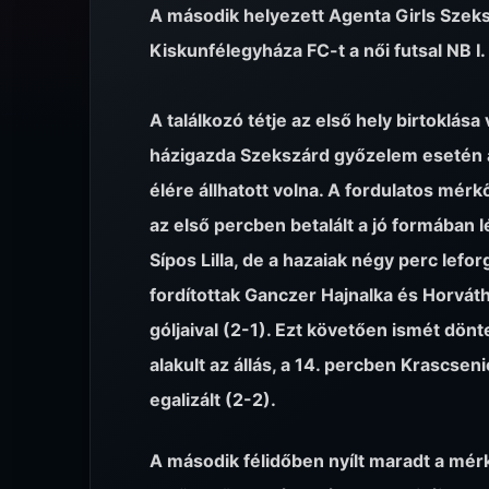
A második helyezett Agenta Girls Szeks
Kiskunfélegyháza FC-t a női futsal NB I
A találkozó tétje az első hely birtoklása v
házigazda Szekszárd győzelem esetén a
élére állhatott volna. A fordulatos mér
az első percben betalált a jó formában 
Sípos Lilla, de a hazaiak négy perc lefor
fordítottak Ganczer Hajnalka és Horváth
góljaival (2-1). Ezt követően ismét dönt
alakult az állás, a 14. percben Krascsen
egalizált (2-2).
A második félidőben nyílt maradt a mér