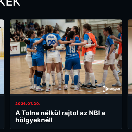
KEK
2026.07.20.
A Tolna nélkül rajtol az NBI a
hölgyeknél!