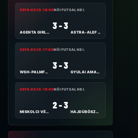
2019.03.10. 18:00
NŐI FUTSAL NB I.
3 - 3
AGENTA GIRLS SZEKSZÁRD FC
ASTRA-ALEF KKFHÁZI BULLS
2019.03.10. 17:00
NŐI FUTSAL NB I.
3 - 3
WSH-PALMFOOD TOLNA-MÖZS
GYULAI AMAZONOK
2019.03.10. 19:00
NŐI FUTSAL NB I.
2 - 3
MISKOLCI VÉNUSZ
HAJDÚBÖSZÖRMÉNYI TE I.