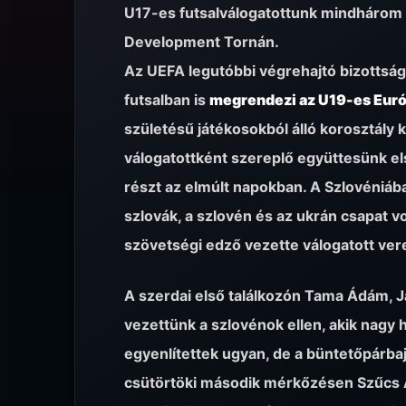
U17-es futsalválogatottunk mindhárom
Development Tornán.
Az UEFA legutóbbi végrehajtó bizottsági
futsalban is
megrendezi az U19-es Eur
születésű játékosokból álló korosztály k
válogatottként szereplő együttesünk 
részt az elmúlt napokban. A Szlovéni
szlovák, a szlovén és az ukrán csapat vo
szövetségi edző vezette válogatott veret
A szerdai első találkozón Tama Ádám, Ja
vezettünk a szlovénok ellen, akik nagy h
egyenlítettek ugyan, de a büntetőpárba
csütörtöki második mérkőzésen Szűcs Á