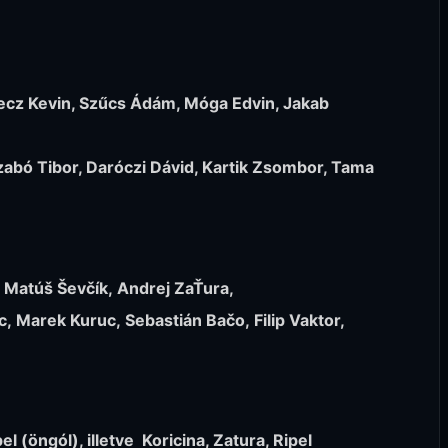
ecz Kevin, Szűcs Ádám, Móga Edvin, Jakab
abó Tibor, Daróczi Dávid, Kartik Zsombor, Tama
, Matúš Ševčík, Andrej ZaŤura,
, Marek Kuruc, Sebastián Bačo, Filip Vaktor,
l (öngól), illetve Koricina, Zatura, Ripel