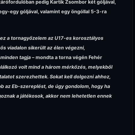
zárófordulóban pedig Kartik Zsombor két góljával,
y-egy góljával, valamint egy öngóllal 5-3-ra
er ez a tornagyőzelem az U17-es korosztályos
s viadalon sikerült az élen végezni,
t minden tagja
– mondta a torna végén Fehér
alálkozó volt mind a három mérkőzés, melyekből
latot szerezhettek. Sokat kell dolgozni ahhoz,
őbb az Eb-szereplést, de úgy gondolom, hogy ha
oznak a játékosok, akkor nem lehetetlen ennek