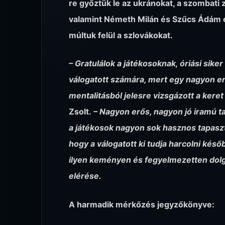
re győztük le az ukránokat, a szombati 
valamint Németh Milán és Szűcs Ádám eg
múltuk felül a szlovákokat.
– Gratulálok a játékosoknak, óriási sik
válogatott számára, mert egy nagyon erő
mentalitásból jelesre vizsgázott a kere
Zsolt.
– Nagyon erős, nagyon jó iramú t
a játékosok nagyon sok hasznos tapaszta
hogy a válogatott ki tudja harcolni kés
ilyen keményen és fegyelmezetten dolg
elérése.
A harmadik mérkőzés jegyzőkönyve: