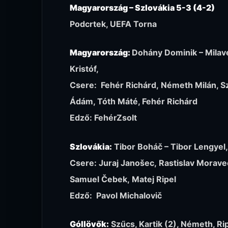
Magyarország – Szlovákia 5-3 (4-2)
Podcrtek, UEFA Torna
Magyarország:
Dohány Dominik –
Milav
Kristóf,
Csere:
Fehér Richárd,
Németh Milán, Sz
Ádám, Tóth Máté, Fehér Richárd
Edző: FehérZsolt
Szlovákia:
Tibor Boháč – Tibor Lengyel
Csere: Juraj Janošec, Rastislav Moravec
Samuel Čebek, Matej Ripel
Edző: Pavol Michalovič
Góllövők:
Szűcs, Kartik (2), Németh, Ripe