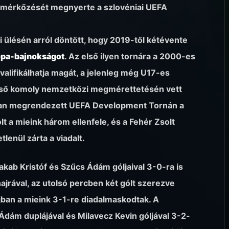
 mérkőzését megnyerte a szlovéniai UEFA
 ülésén arról döntött, hogy 2019-től kétévente
ópa-bajnokságot
. Az első ilyen tornára a 2000-es
valifikálhatja magát, a jelenleg még U17-es
első komoly nemzetközi megmérettetésén vett
ában megrendezett UEFA Development Tornán a
lt a mieink három ellenfele, és a Fehér Zsolt
lenül zárta a viadalt.
kab Kristóf és Szűcs Ádám góljaival 3-0-ra is
ajrával, az utolsó percben két gólt szerezve
jban a mieink 3-1-re diadalmaskodtak. A
dám duplájával és Milavecz Kevin góljával 3-2-