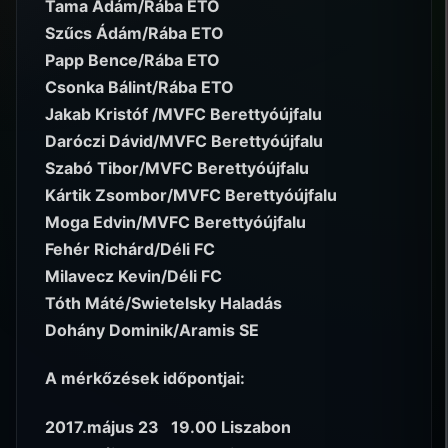
Tama Ádám/Rába ETO
Szűcs Ádám/Rába ETO
Papp Bence/Rába ETO
Csonka Bálint/Rába ETO
Jakab Kristóf /MVFC Berettyóújfalu
Daróczi Dávid/MVFC Berettyóújfalu
Szabó Tibor/MVFC Berettyóújfalu
Kártik Zsombor/MVFC Berettyóújfalu
Moga Edvin/MVFC Berettyóújfalu
Fehér Richárd/Déli FC
Milavecz Kevin/Déli FC
Tóth Máté/Swietelsky Haladás
Dohány Dominik/Aramis SE
A mérkőzések időpontjai:
2017.május 23 19.00 Liszabon