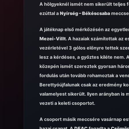
A hölgyeknél ismét nem sikerült teljes
ezúttal a
Nyírség – Békéscsaba
meccset 
A játéknap első mérkőzésén az egyetlen
Mezei-Villt
. A hazaiak számítottak az 
vezérletével 3 gólos előnyre tettek sze
lesz a kérdéses, a győztes kiléte nem. A 
közepén ismét szereztek gyorsan három g
fordulás után tovább rohamoztak a vendé
Berettyóújfalunak csak az eredmény koz
valamelyest sikerült. Ilyen arányban is
vezeti a keleti csoportot.
A csoport másik meccsére vasárnap este
hazai csapat. A
DEAC
fogadta a
Csömör