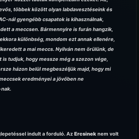
tevős, többek között olyan labdavesztéseink és
AC-nál gyengébb csapatok is kihasználnak,
dett a meccsen. Bármennyire is furán hangzik,
tt ekkora különbség, mondom ezt annak ellenére,
keredett a mai meccs. Nyilván nem örülünk, de
azt is tudjuk, hogy messze még a szezon vége,
rsze házon belül megbeszéljük majd, hogy mi
ti meccsek eredményei a jövőben ne
-nak.
glepetéssel indult a forduló. Az
Ercsinek
nem volt