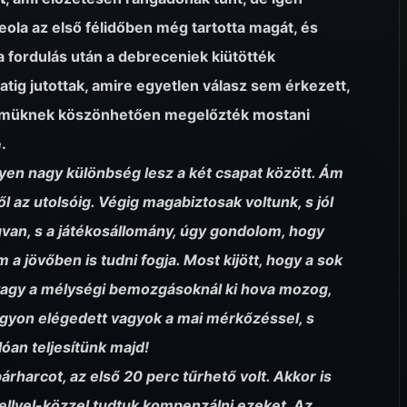
eola az első félidőben még tartotta magát, és
a fordulás után a debreceniek kiütötték
atig jutottak, amire egyetlen válasz sem érkezett,
elmüknek köszönhetően megelőzték mostani
.
lyen nagy különbség lesz a két csapat között. Ám
l az utolsóig. Végig magabiztosak voltunk, s jól
van, s a játékosállomány, úgy gondolom, hogy
m a jövőben is tudni fogja. Most kijött, hogy a sok
 vagy a mélységi bemozgásoknál ki hova mozog,
Nagyon elégedett vagyok a mai mérkőzéssel, s
óan teljesítünk majd!
árharcot, az első 20 perc tűrhető volt. Akkor is
ellyel-közzel tudtuk kompenzálni ezeket. Az,