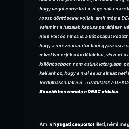
hogy végül ennyi lett a vége sok össze
rossz döntéseink voltak, amit még a DE
valamint a hazaiak kapusa parádésan vé
nem volt és nincs is a két csapat közö
hogy a mi szempontunkból gyászosra si
mivel ismerjük a korlátainkat, viszont 
különösebben nem esünk letargiába, pe
kell ahhoz, hogy a mai és az elmúlt he
fordulhassanak elő… Gratulálok a DEAC
Bővebb beszámoló a DEAC oldalán.
Ami a
Nyugati csoportot
illeti, némi me