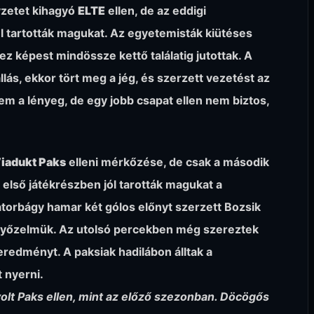
yzetet kihagyó
ELTE
ellen, de az eddigi
 tartották magukat. Az egyetemisták kiütéses
z képest mindössze kettő találatig jutottak. A
llás, ekkor tört meg a jég, és szerzett vezetést az
m a lényeg, de egy jobb csapat ellen nem biztos,
iadukt Paks
elleni mérkőzése, de csak a második
 első játékrészben jól tarották magukat a
atorbágy hamar két gólos előnyt szerzett Bozsik
 győzelmük. Az utolsó percekben még szereztek
geredményt. A paksiak hadilábon álltak a
 nyerni.
t Paks ellen, mint az előző szezonban. Döcögős