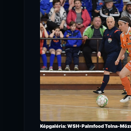
Képgaléria: WSH-Palmfood Tolna-Mözs–A