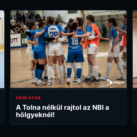
2026.07.20.
A Tolna nélkül rajtol az NBI a
hölgyeknél!