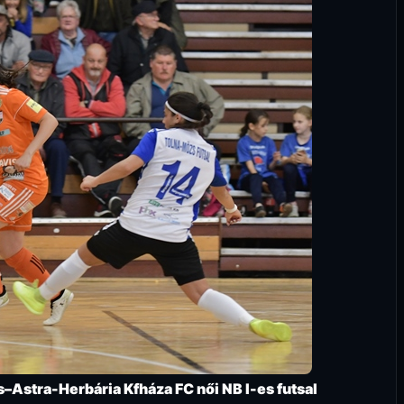
stra-Herbária Kfháza FC női NB I-es futsal