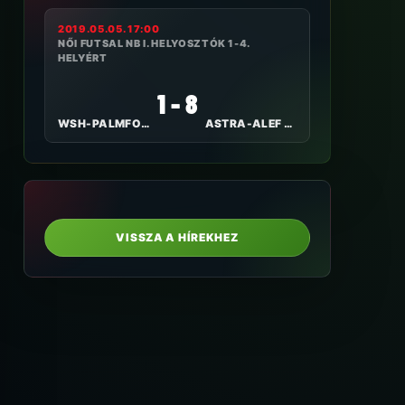
2019.05.05. 17:00
NŐI FUTSAL NB I. HELYOSZTÓK 1-4.
HELYÉRT
1 - 8
WSH-PALMFOOD TOLNA-MÖZS
ASTRA-ALEF KKFHÁZI BULLS
VISSZA A HÍREKHEZ