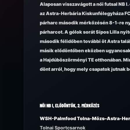
Alaposan visszavágott a női futsal NB 
az Astra-Herbária Kiskunfélegyháza FC
párharc második mérkőzésén 8-1-re nyer
párharcot. A gólok sorát Sípos Lilla nyi
második félidőben további öt Astra talál
másik elődöntőben eközben ugyancsak 1-
a Hajdúböszörményi TE otthonában. Min
dönt arról, hogy mely csapatok jutnak be
NŐI NB I, ELŐDÖNTŐK, 2. MÉRKŐZÉS
WSH-Palmfood Tolna-Mözs–Astra-Herb
Tolnai Sportcsarnok