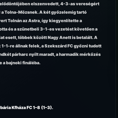
I. elődöntőjében elszenvedett, 4-3-as vereségért
 a Tolna-Mözsnek. A két győzelemig tartó
t Tolnán az Astra, így kiegyenlítette a
totta és a szünetbeli 3-1-es vezetést követően a
at esett, többek között Nagy Anett is betalált. A
1-re állnak felek, a Szekszárd FC győzni tudott
dkét párharc nyílt maradt, a harmadik mérkőzés
 a bajnoki fináléba.
ária Kfháza FC 1–8
(1–3).