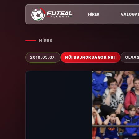
HÍREK
VÁLOGA
HÍREK
2019.05.07.
NŐI BAJNOKSÁGOK NB I
OLVAS