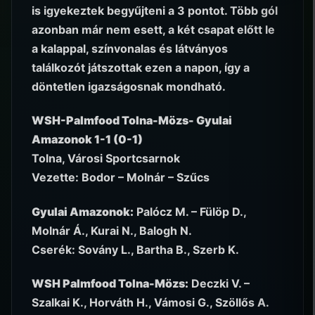
is igyekeztek begyűjteni a 3 pontot. Több gól
azonban már nem esett, a két csapat előtt le
a kalappal, színvonalas és látványos
találkozót játszottak ezen a napon, így a
döntetlen igazságosnak mondható.
WSH-Palmfood Tolna-Mözs- Gyulai
Amazonok 1-1 (0-1)
Tolna, Városi Sportcsarnok
Vezette: Bodor – Molnár – Szűcs
Gyulai Amazonok:
Palócz M. – Fülöp D.,
Molnár Á., Kurai N., Balogh N.
Cserék: Sovány L., Bartha B., Szerb K.
WSH Palmfood Tolna-Mözs:
Deczki V. –
Szalkai K., Horváth H., Vámosi G., Szöllős A.