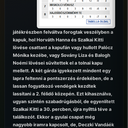
játékrészben felváltva forogtak veszélyben a
kapuk, hol Horváth Hanna és Szalkai Kitti
lövése csattant a kapufán vagy hullott Palócz
Mónika kezébe, vagy Sovány Liza és Balogh
Noémi lövései süvítettek el a tolnai kapu
mellett. A két gárda igyekezett mindent egy
lapra feltenni a pontszerzés érdekében, de a
lassan fogyatkozó vendégek kezdtek
lassítani a 2. félidő közepén. Ezt kihasználva,
ugyan szintén szabadrúgásból, de egyenlített
Szalkai Kitti a 30. percben, újra nyílttá téve a
találkozót. Ekkor a gyulai csapat még
nagyobb iramra kapcsolt, de, Deczki Vandáék