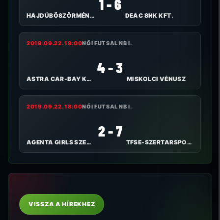
1 - 6
HAJDÚBÖSZÖRMÉNYI TE
DEAC SNK KFT.
2019.09.22. 18:00
NŐI FUTSAL NB I.
4 - 3
ASTRA CAR-BAY KKFHÁZA FC
MISKOLCI VÉNUSZ
2019.09.22. 18:00
NŐI FUTSAL NB I.
2 - 7
AGENTA GIRLS SZEKSZÁRD FC
TFSE-SZERTARSPORT.HU
VISSZA A HÍREKHEZ