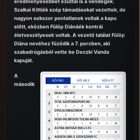
eredményesebbet ezúttal is a vendégek.
Szalkai Kittiék szép támadásokat vezettek, de
nagyon sokszor pontatlanok voltak a kapu
előtt, eközben Fülöp Diánáék kontrái
életveszélyesek voltak. A vezető találat Fülöp
Diána nevéhez fűződik a 7. percben, aki
szabadrúgásból vette be Deczki Vanda
kapuját.
A
második