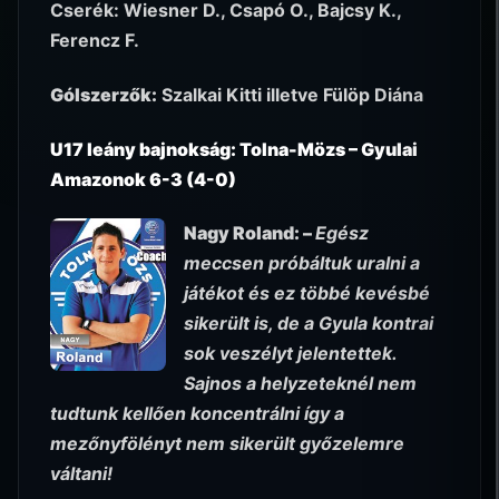
Cserék: Wiesner D., Csapó O., Bajcsy K.,
Ferencz F.
Gólszerzők:
Szalkai Kitti illetve Fülöp Diána
U17 leány bajnokság: Tolna-Mözs – Gyulai
Amazonok 6-3 (4-0)
Nagy Roland: –
Egész
meccsen próbáltuk uralni a
játékot és ez többé kevésbé
sikerült is, de a Gyula kontrai
sok veszélyt jelentettek.
Sajnos a helyzeteknél nem
tudtunk kellően koncentrálni így a
mezőnyfölényt nem sikerült győzelemre
váltani!