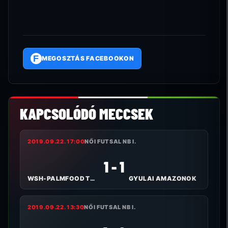
F
MEGOSZTÁS FACEBOOKON
KAPCSOLÓDÓ MECCSEK
2019.09.22. 17:00
NŐI FUTSAL NB I.
1 - 1
WSH-PALMFOOD TOLNA-MÖZS
GYULAI AMAZONOK
2019.09.22. 13:30
NŐI FUTSAL NB I.