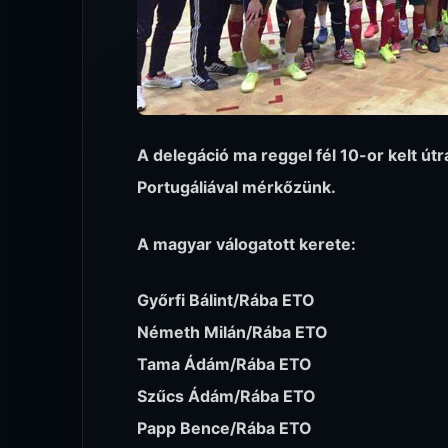
A delegáció ma reggel fél 10-or kelt út
Portugáliával mérkőzünk.
A magyar válogatott kerete:
Győrfi Bálint/Rába ETO
Németh Milán/Rába ETO
Tama Ádám/Rába ETO
Szűcs Ádám/Rába ETO
Papp Bence/Rába ETO