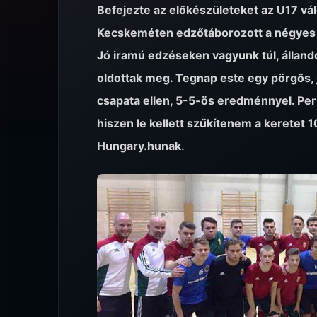
Befejezte az előkészületeket az U17 vá
Kecskeméten edzőtáborozott a négyes t
Jó iramú edzéseken vagyunk túl, állandó
oldottak meg. Tegnap este egy pörgős, 
csapata ellen, 5-5-ös eredménnyel. Pers
hiszen le kellett szűkítenem a keretet 10
Hungary.hunak.