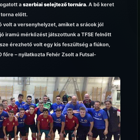
logatott a
szerbiai selejtező tornára
. A bő keret
orna előtt.
 volt a versenyhelyzet, amiket a srácok jól
jó iramú mérkőzést játszottunk a TFSE felnőtt
ze érezhető volt egy kis feszültség a fiúkon,
 főre – nyilatkozta Fehér Zsolt a Futsal-