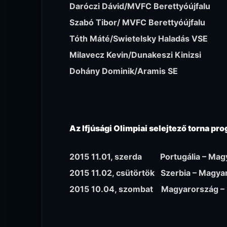
Daróczi Dávid/MVFC Berettyóújfalu
Szabó Tibor/ MVFC Berettyóújfalu
Tóth Máté/Swietelsky Haladás VSE
Milavecz Kevin/Dunakeszi Kinizsi
Dohány Dominik/Aramis SE
Az Ifjúsági Olimpiai selejtező torna pr
2015 11.01, szerda Portugália – Mag
2015 11.02, csütörtök Szerbia – Magya
2015 10.04, szombat Magyarország – 