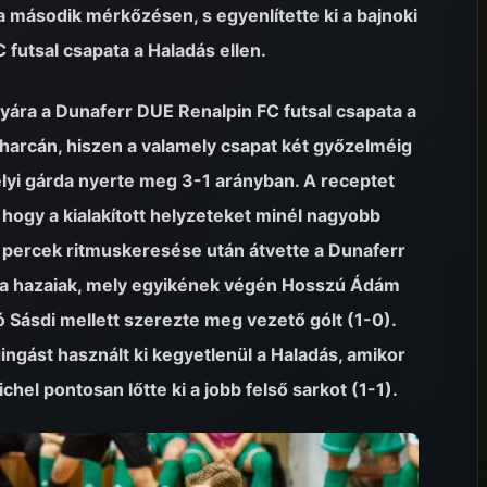
 második mérkőzésen, s egyenlítette ki a bajnoki
futsal csapata a Haladás ellen.
yára a Dunaferr DUE Renalpin FC futsal csapata a
harcán, hiszen a valamely csapat két győzelméig
elyi gárda nyerte meg 3-1 arányban. A receptet
 hogy a kialakított helyzeteket minél nagyobb
ső percek ritmuskeresése után átvette a Dunaferr
k a hazaiak, mely egyikének végén Hosszú Ádám
ó Sásdi mellett szerezte meg vezető gólt (1-0).
gást használt ki kegyetlenül a Haladás, amikor
el pontosan lőtte ki a jobb felső sarkot (1-1).