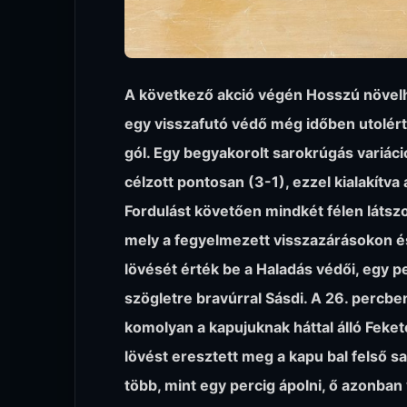
A következő akció végén Hosszú növelhe
egy visszafutó védő még időben utolérte
gól. Egy begyakorolt sarokrúgás variáci
célzott pontosan (3-1), ezzel kialakítva
Fordulást követően mindkét félen látszo
mely a fegyelmezett visszazárásokon é
lövését érték be a Haladás védői, egy 
szögletre bravúrral Sásdi. A 26. percb
komolyan a kapujuknak háttal álló Feket
lövést eresztett meg a kapu bal felső sa
több, mint egy percig ápolni, ő azonban 