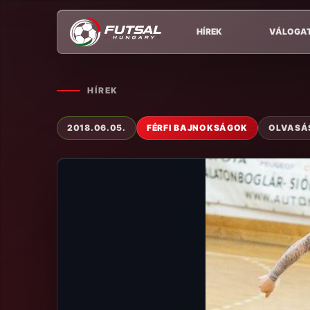
HÍREK
VÁLOGA
HÍREK
2018.06.05.
FÉRFI BAJNOKSÁGOK
OLVASÁS