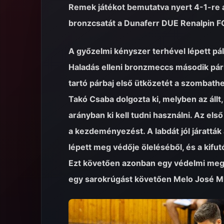
Remek játékot bemutatva nyert 4-1-re a
bronzcsatát a Dunaferr DUE Renalpin FC 
A győzelmi kényszer terhével lépett pál
Haladás elleni bronzmeccs második pár
tartó párbaj első ütközetét a szombath
Takó Csaba dolgozta ki, melyben az állt,
arányban ki kell tudni használni. Az el
a kezdeményezést. A labdát jól járattá
lépett meg védője öleléséből, és a kifut
Ezt követően azonban egy védelmi megin
egy sarokrúgást követően Melo José Mich