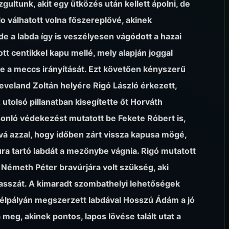
gultunk, akit egy ütközés után kellett ápolni, de
elo válhatott volna főszereplővé, akinek
e a labda így is veszélyesen vágódott a hazai
tt centikkel kapu mellé, mely alapján joggal
e a meccs irányítását. Ezt követően kényszerű
eveland Zoltán helyére Rigó László érkezett,
 utolsó pillanatban kisegítette őt Horváth
asonló védekezést mutatott be Fekete Róbert is,
vá azzal, hogy időben zárt vissza kapusa mögé,
ra tartó labdát a mezőnybe vágnia. Rigó mutatott
 Németh Péter bravúrjára volt szükség, aki
asszát. A kimaradt szombathelyi lehetőségek
 félpályán megszerzett labdával Hosszú Ádám a jó
meg, akinek pontos, lapos lövése talált utat a