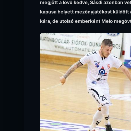
megjött a lövő kedve, Sásdi azonban vető
kapusa helyett mezőnyjátékost küldött 
kára, de utolsó emberként Melo megóvta