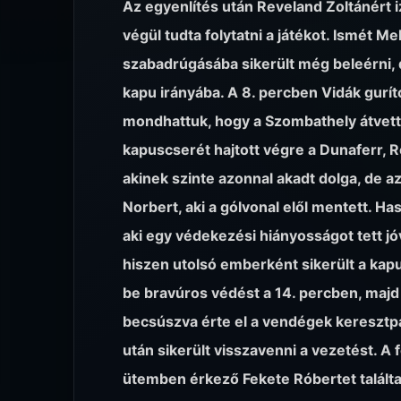
Az egyenlítés után Reveland Zoltánért iz
végül tudta folytatni a játékot. Ismét M
szabadrúgásába sikerült még beleérni, d
kapu irányába. A 8. percben Vidák guríto
mondhattuk, hogy a Szombathely átvett
kapuscserét hajtott végre a Dunaferr, R
akinek szinte azonnal akadt dolga, de az
Norbert, aki a gólvonal elől mentett. H
aki egy védekezési hiányosságot tett jó
hiszen utolsó emberként sikerült a kapu
be bravúros védést a 14. percben, majd
becsúszva érte el a vendégek keresztp
után sikerült visszavenni a vezetést. A
ütemben érkező Fekete Róbertet találta 