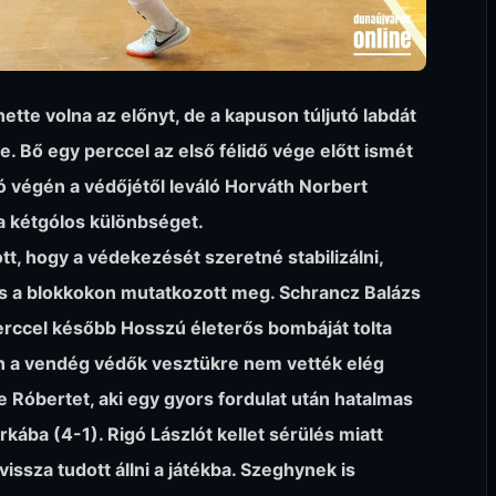
tte volna az előnyt, de a kapuson túljutó labdát
. Bő egy perccel az első félidő vége előtt ismét
ó végén a védőjétől leváló Horváth Norbert
 a kétgólos különbséget.
tt, hogy a védekezését szeretné stabilizálni,
s a blokkokon mutatkozott meg. Schrancz Balázs
perccel később Hosszú életerős bombáját tolta
en a vendég védők vesztükre nem vették elég
e Róbertet, aki egy gyors fordulat után hatalmas
rkába (4-1). Rigó Lászlót kellet sérülés miatt
vissza tudott állni a játékba. Szeghynek is