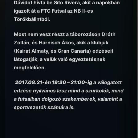
Dávidot hívta be Sito Rivera, akit a napokban
igazolt át a FTC Futsal az NB II-es
Törökbálintból.
Most nem vesz részt a táborozáson Dróth
Zoltán, és Harnisch Ákos, akik a klubjuk
(Kairat Almaty, és Gran Canaria) edzéseit
látogatják, a velük való egyeztetésnek
megfelelően.
2017.08.21-én 19:30 – 21:00-ig
a válogatott
edzése nyilvános lesz mind a szurkolók, mind
a futsalban dolgozó szakemberek, valamint a
sportvezetők számára is.